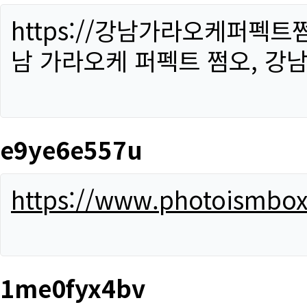
https://강남가라오케퍼펙트
남 가라오케 퍼펙트 쩜오, 강남
e9ye6e557u
https://www.photoismbo
1me0fyx4bv