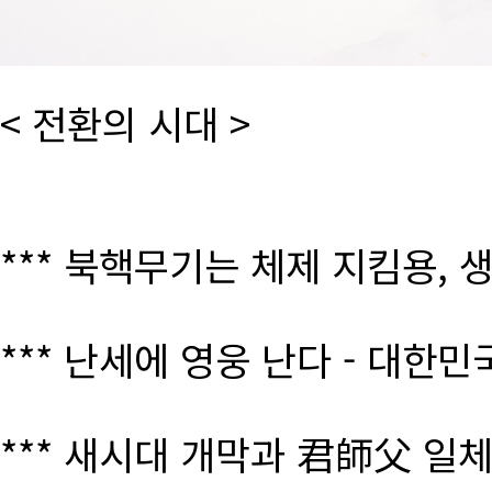
< 전환의 시대 >
*** 북핵무기는 체제 지킴용, 
*** 난세에 영웅 난다 - 대한
*** 새시대 개막과 君師父 일체