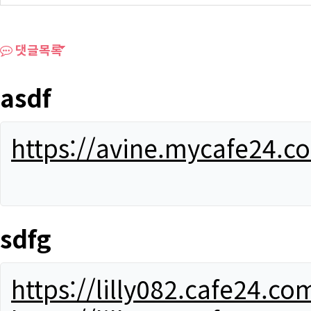
댓글목록
asdf
https://avine.mycafe24.c
sdfg
https://lilly082.cafe24.co