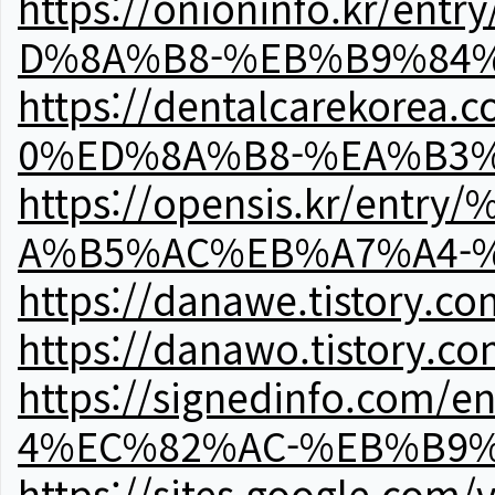
https://onioninfo.kr
D%8A%B8-%EB%B9%84
https://dentalcareko
0%ED%8A%B8-%EA%B3%
https://opensis.kr/e
A%B5%AC%EB%A7%A4-
https://danawe.tistory.c
https://danawo.tistory.c
https://signedinfo.c
4%EC%82%AC-%EB%B9%
https://sites.google.com