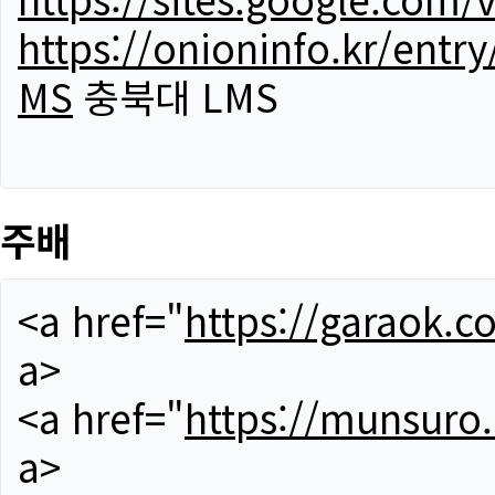
https://onioninfo.kr/
MS
충북대 LMS
주배
<a href="
https://garaok.c
a>
<a href="
https://munsuro
a>