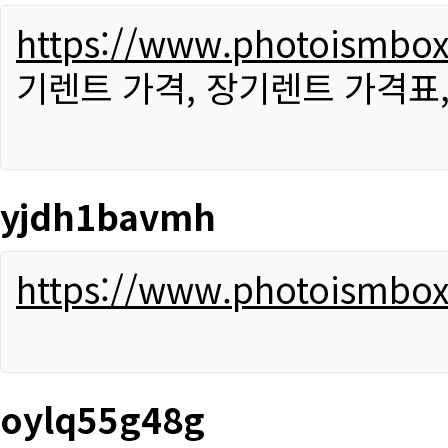
https://www.photoismbo
기렌트 가격, 장기렌트 가격표
yjdh1bavmh
https://www.photoismbo
oylq55g48g