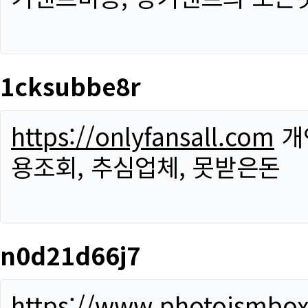
1cksubbe8r
https://onlyfansall.com
개
용조회, 추심업체, 못받은돈
n0d21d66j7
https://www.photoismbo