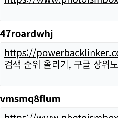
47roardwhj
https://powerbacklinker.
검색 순위 올리기, 구글 상위노
vmsmq8flum
https://www.photoismbo