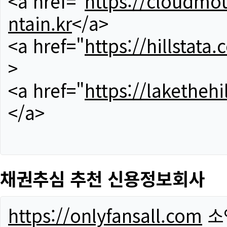
<a href="
https://cloudmou
ntain.kr
</a>
<a href="
https://hillstata.
>
<a href="
https://lakethehi
</a>
채권추심 추천 신용정보회사
https://onlyfansall.com
소