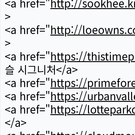
<a href="
http://sookhee.k
>
<a href="
http://loeowns.
>
<a href="
https://thistime
슬 시그니처</a>
<a href="
https://primefor
<a href="
https://urbanvall
<a href="
https://lotteparkc
</a>