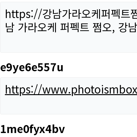
https://강남가라오케퍼펙트
남 가라오케 퍼펙트 쩜오, 강남
e9ye6e557u
https://www.photoismbo
1me0fyx4bv