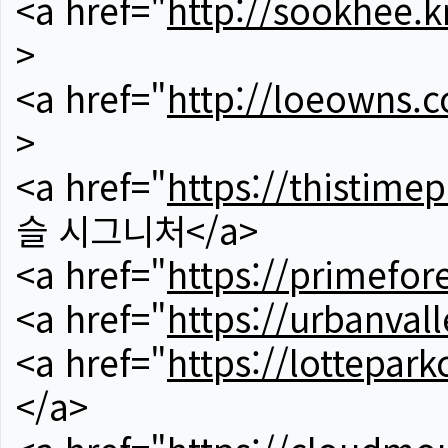
<a href="
http://sookhee.k
>
<a href="
http://loeowns.
>
<a href="
https://thistime
슬 시그니처</a>
<a href="
https://primefor
<a href="
https://urbanvall
<a href="
https://lotteparkc
</a>