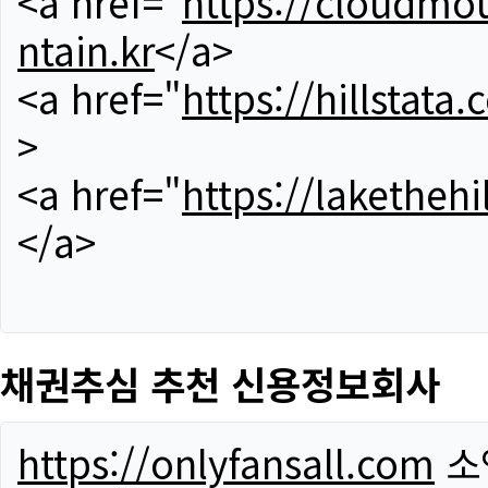
<a href="
https://cloudmou
ntain.kr
</a>
<a href="
https://hillstata.
>
<a href="
https://lakethehi
</a>
채권추심 추천 신용정보회사
https://onlyfansall.com
소