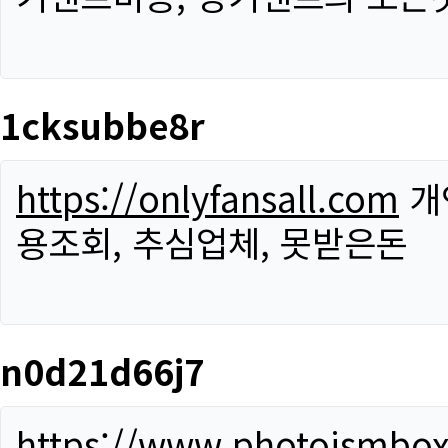
1cksubbe8r
https://onlyfansall.com
개
용조회, 추심업체, 못받은돈
n0d21d66j7
https://www.photoismbo