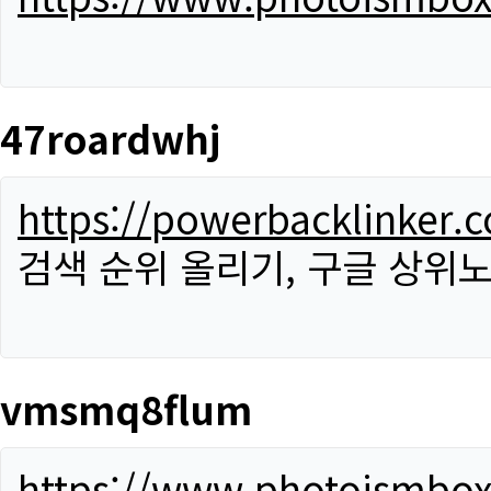
47roardwhj
https://powerbacklinker.
검색 순위 올리기, 구글 상위노
vmsmq8flum
https://www.photoismbo