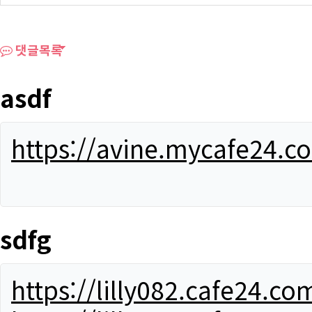
댓글목록
asdf
https://avine.mycafe24.c
sdfg
https://lilly082.cafe24.co