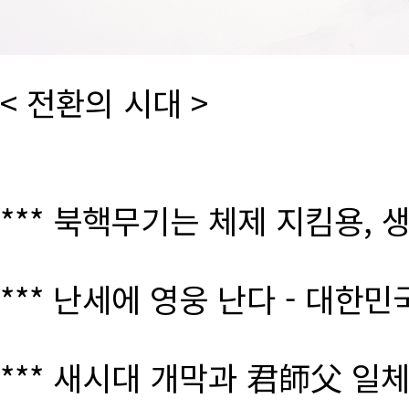
< 전환의 시대 >
*** 북핵무기는 체제 지킴용, 
*** 난세에 영웅 난다 - 대한
*** 새시대 개막과 君師父 일체