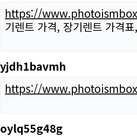
https://www.photoismbo
기렌트 가격, 장기렌트 가격표
yjdh1bavmh
https://www.photoismbo
oylq55g48g