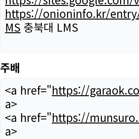
https://onioninfo.kr/
MS
충북대 LMS
주배
<a href="
https://garaok.c
a>
<a href="
https://munsuro
a>