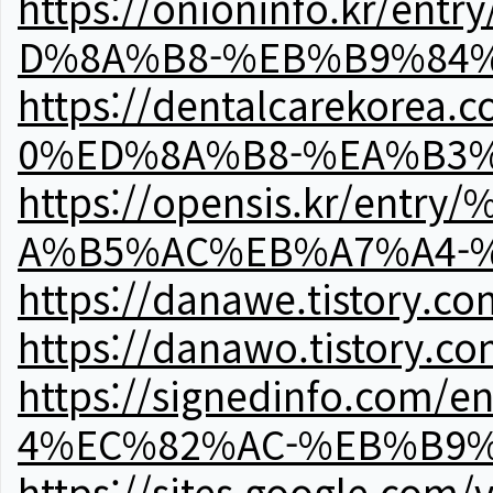
https://onioninfo.kr
D%8A%B8-%EB%B9%84
https://dentalcareko
0%ED%8A%B8-%EA%B3%
https://opensis.kr/e
A%B5%AC%EB%A7%A4-
https://danawe.tistory.c
https://danawo.tistory.c
https://signedinfo.c
4%EC%82%AC-%EB%B9%
https://sites.google.com