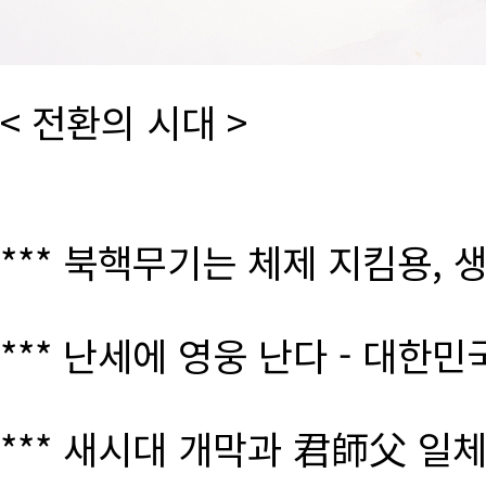
< 전환의 시대 >
*** 북핵무기는 체제 지킴용, 
*** 난세에 영웅 난다 - 대한
*** 새시대 개막과 君師父 일체