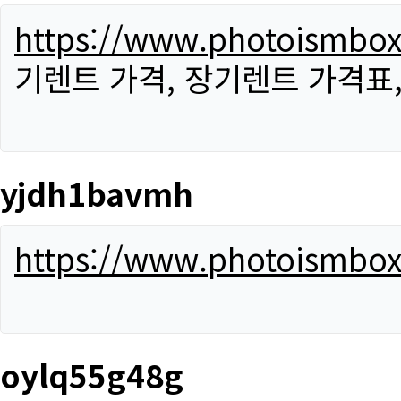
https://www.photoismbo
기렌트 가격, 장기렌트 가격표
yjdh1bavmh
https://www.photoismbo
oylq55g48g