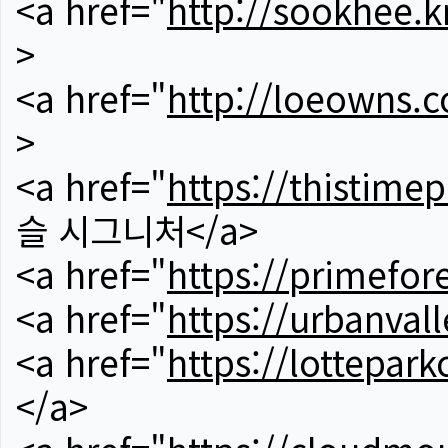
<a href="
http://sookhee.k
>
<a href="
http://loeowns.
>
<a href="
https://thistime
슬 시그니처</a>
<a href="
https://primefor
<a href="
https://urbanvall
<a href="
https://lotteparkc
</a>