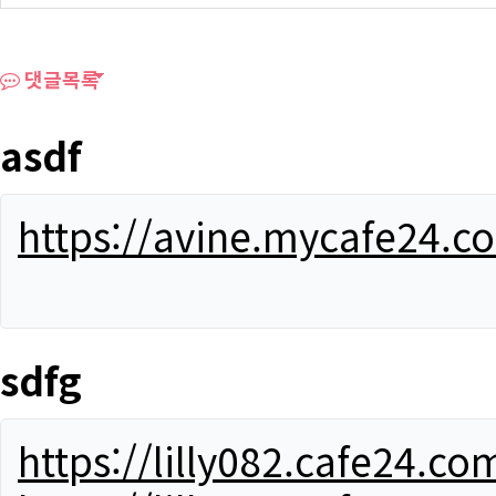
댓글목록
asdf
https://avine.mycafe24.c
sdfg
https://lilly082.cafe24.co