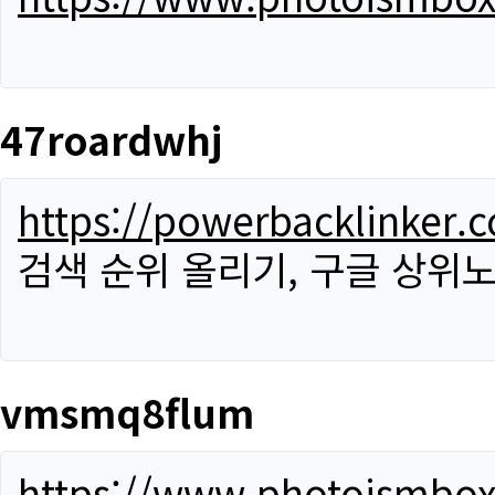
47roardwhj
https://powerbacklinker.
검색 순위 올리기, 구글 상위노
vmsmq8flum
https://www.photoismbo