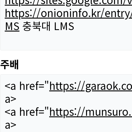
https://onioninfo.kr/
MS
충북대 LMS
주배
<a href="
https://garaok.c
a>
<a href="
https://munsuro
a>