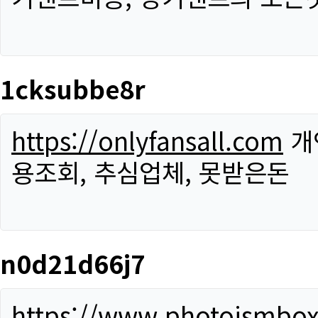
1cksubbe8r
https://onlyfansall.com
개
용조회, 추심업체, 못받은돈
n0d21d66j7
https://www.photoismbo