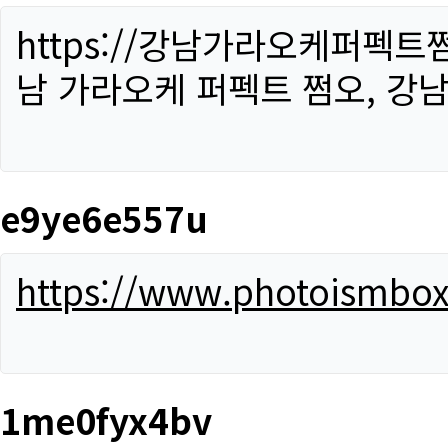
https://강남가라오케퍼펙트
남 가라오케 퍼펙트 쩜오, 강남
e9ye6e557u
https://www.photoismbo
1me0fyx4bv