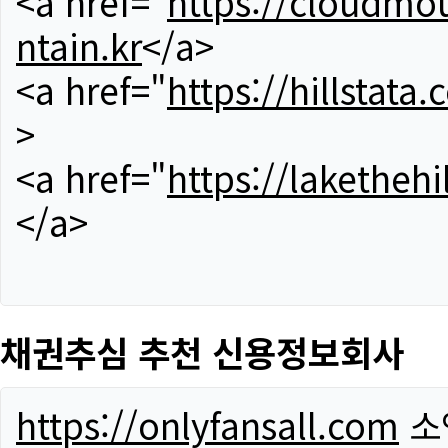
<a href="
https://cloudmou
ntain.kr
</a>
<a href="
https://hillstata.
>
<a href="
https://lakethehi
</a>
채권추심 추천 신용정보회사
https://onlyfansall.com
소