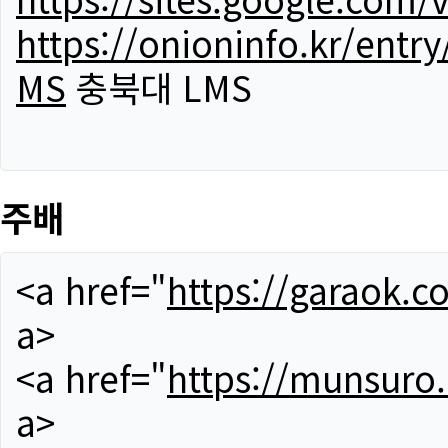
https://onioninfo.kr/
MS
충북대 LMS
주배
<a href="
https://garaok.c
a>
<a href="
https://munsuro
a>