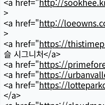
<a href="
http://sookhee.k
>
<a href="
http://loeowns.
>
<a href="
https://thistime
슬 시그니처</a>
<a href="
https://primefor
<a href="
https://urbanvall
<a href="
https://lotteparkc
</a>