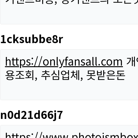
1cksubbe8r
https://onlyfansall.com
개
용조회, 추심업체, 못받은돈
n0d21d66j7
https://www.photoismbo