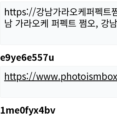
https://강남가라오케퍼펙트
남 가라오케 퍼펙트 쩜오, 강남
e9ye6e557u
https://www.photoismbo
1me0fyx4bv