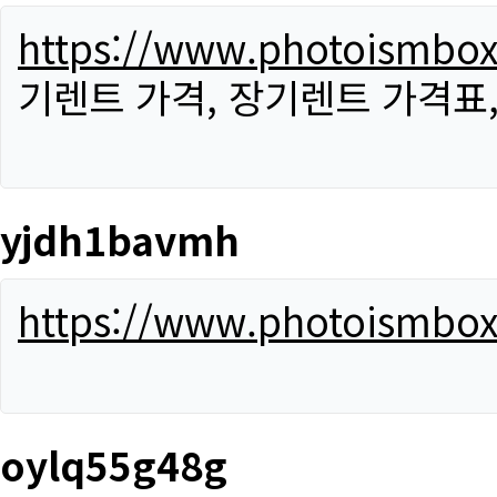
https://www.photoismbo
기렌트 가격, 장기렌트 가격표
yjdh1bavmh
https://www.photoismbo
oylq55g48g