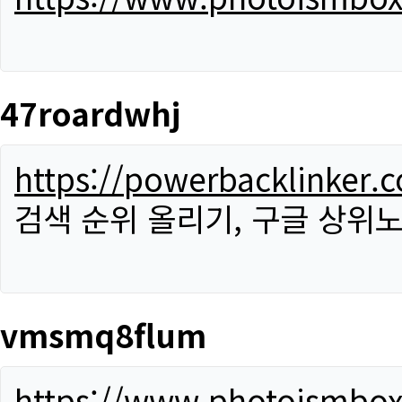
47roardwhj
https://powerbacklinker.
검색 순위 올리기, 구글 상위노
vmsmq8flum
https://www.photoismbo