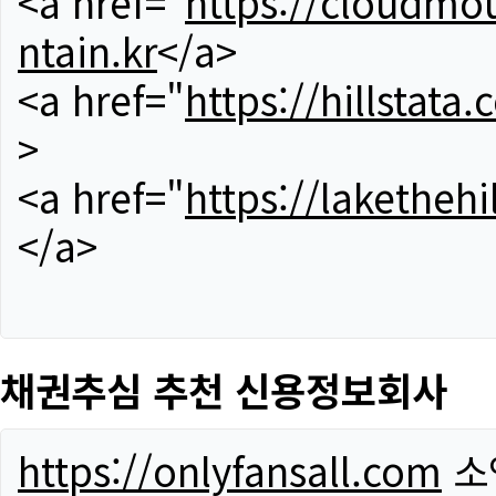
<a href="
https://cloudmou
ntain.kr
</a>
<a href="
https://hillstata.
>
<a href="
https://lakethehi
</a>
채권추심 추천 신용정보회사
https://onlyfansall.com
소