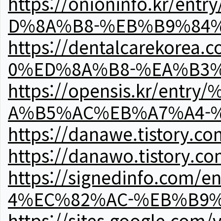
https://onioninfo.kr
D%8A%B8-%EB%B9%84
https://dentalcareko
0%ED%8A%B8-%EA%B3%
https://opensis.kr/e
A%B5%AC%EB%A7%A4-
https://danawe.tistory.c
https://danawo.tistory.c
https://signedinfo.c
4%EC%82%AC-%EB%B9%
https://sites.google.com