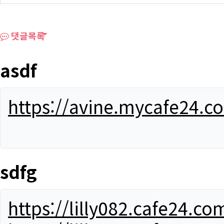
댓글목록
asdf
https://avine.mycafe24.c
sdfg
https://lilly082.cafe24.co