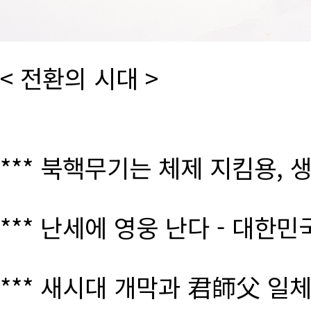
< 전환의 시대 >
*** 북핵무기는 체제 지킴용, 
*** 난세에 영웅 난다 - 대한
*** 새시대 개막과 君師父 일체