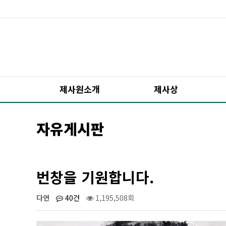
제사원소개
제사상
자유게시판
번창을 기원합니다.
다연
40건
1,195,508회