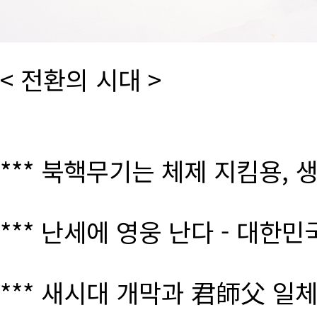
< 전환의 시대 >
*** 북핵무기는 체제 지킴용, 
*** 난세에 영웅 난다 - 대한
*** 새시대 개막과 君師父 일체