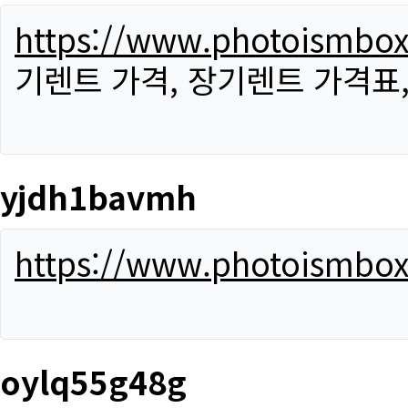
https://www.photoismbo
기렌트 가격, 장기렌트 가격표
yjdh1bavmh
https://www.photoismbo
oylq55g48g