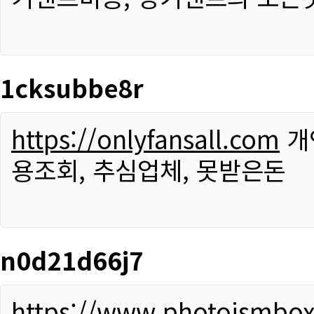
1cksubbe8r
https://onlyfansall.com
개
용조회, 추심업체, 못받은돈
n0d21d66j7
https://www.photoismbo