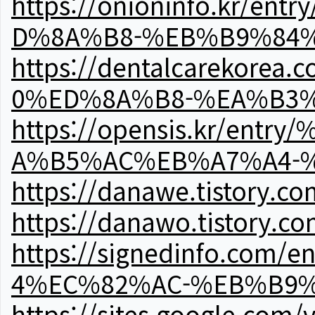
https://onioninfo.kr
D%8A%B8-%EB%B9%84
https://dentalcareko
0%ED%8A%B8-%EA%B3%
https://opensis.kr/e
A%B5%AC%EB%A7%A4-
https://danawe.tistory.c
https://danawo.tistory.c
https://signedinfo.c
4%EC%82%AC-%EB%B9%
https://sites.google.com