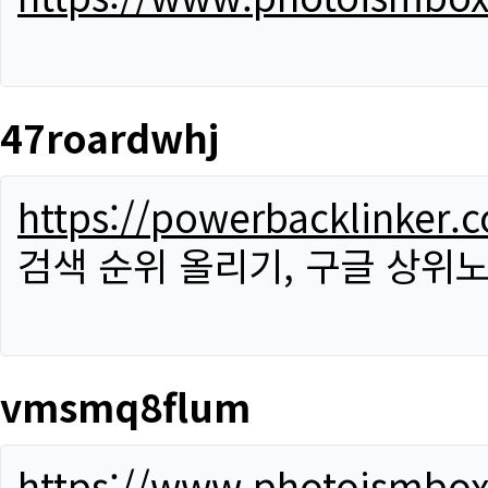
47roardwhj
https://powerbacklinker.
검색 순위 올리기, 구글 상위노
vmsmq8flum
https://www.photoismbo