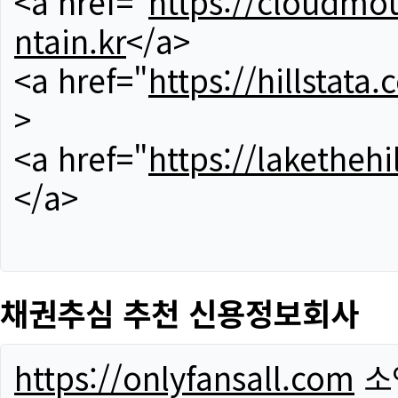
<a href="
https://cloudmou
ntain.kr
</a>
<a href="
https://hillstata.
>
<a href="
https://lakethehi
</a>
채권추심 추천 신용정보회사
https://onlyfansall.com
소