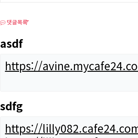
댓글목록
asdf
https://avine.mycafe24.c
sdfg
https://lilly082.cafe24.co