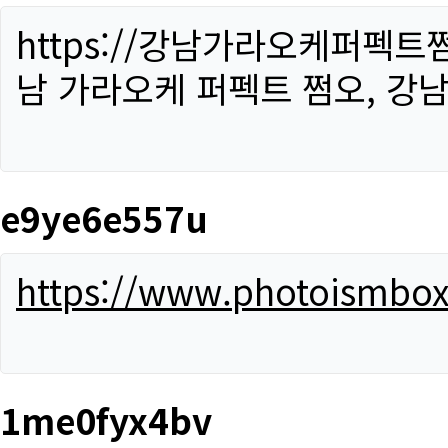
https://강남가라오케퍼펙트
남 가라오케 퍼펙트 쩜오, 강남
e9ye6e557u
https://www.photoismbo
1me0fyx4bv