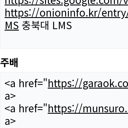
https://onioninfo.kr/
MS
충북대 LMS
주배
<a href="
https://garaok.c
a>
<a href="
https://munsuro
a>