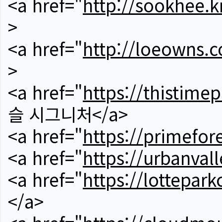
<a href="
http://sookhee.k
>
<a href="
http://loeowns.
>
<a href="
https://thistime
슬 시그니처</a>
<a href="
https://primefor
<a href="
https://urbanvall
<a href="
https://lotteparkc
</a>