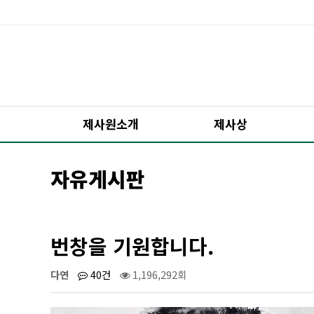
제사원소개
제사상
자유게시판
번창을 기원합니다.
다연
40건
1,196,292회