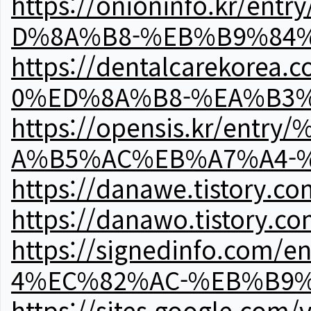
https://onioninfo.kr
D%8A%B8-%EB%B9%84
https://dentalcareko
0%ED%8A%B8-%EA%B3%
https://opensis.kr/e
A%B5%AC%EB%A7%A4-
https://danawe.tistory.c
https://danawo.tistory.c
https://signedinfo.c
4%EC%82%AC-%EB%B9%
https://sites.google.com