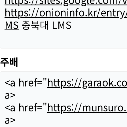
https://onioninfo.kr/
MS
충북대 LMS
주배
<a href="
https://garaok.c
a>
<a href="
https://munsuro
a>