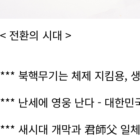
< 전환의 시대 >
*** 북핵무기는 체제 지킴용, 
*** 난세에 영웅 난다 - 대한
*** 새시대 개막과 君師父 일체