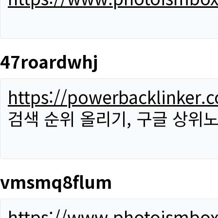
47roardwhj
https://powerbacklinker.
검색 순위 올리기, 구글 상위노
vmsmq8flum
https://www.photoismbo