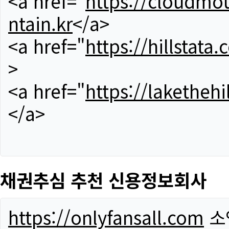
<a href="
https://cloudmou
ntain.kr
</a>
<a href="
https://hillstata.
>
<a href="
https://lakethehi
</a>
채권추심 추천 신용정보회사
https://onlyfansall.com
소