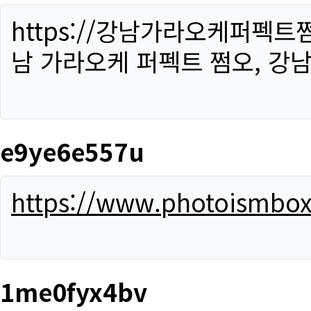
https://강남가라오케퍼펙트
남 가라오케 퍼펙트 쩜오, 강남
e9ye6e557u
https://www.photoismbo
1me0fyx4bv