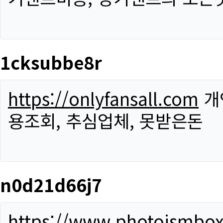
1cksubbe8r
https://onlyfansall.com
개
용조회, 추심업체, 못받은돈
n0d21d66j7
https://www.photoismbo