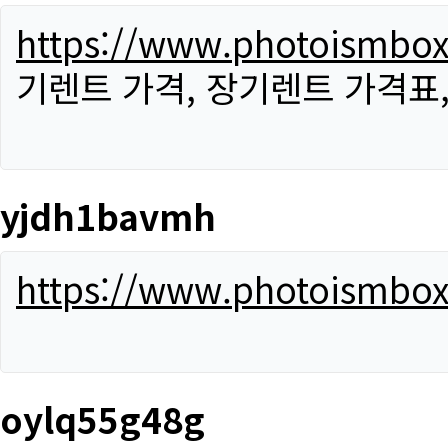
https://www.photoismbo
기렌트 가격, 장기렌트 가격표
yjdh1bavmh
https://www.photoismbo
oylq55g48g