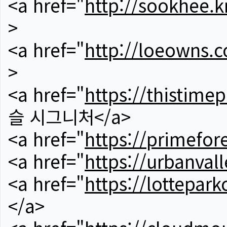
<a href="
http://sookhee.k
>
<a href="
http://loeowns.
>
<a href="
https://thistime
슬 시그니처</a>
<a href="
https://primefor
<a href="
https://urbanvall
<a href="
https://lotteparkc
</a>