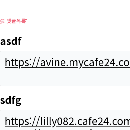
댓글목록
asdf
https://avine.mycafe24.c
sdfg
https://lilly082.cafe24.co