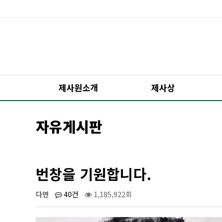
제사원소개
제사상
자유게시판
번창을 기원합니다.
다연
40건
1,185,922회