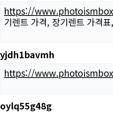
https://www.photoismbo
기렌트 가격, 장기렌트 가격표
yjdh1bavmh
https://www.photoismbo
oylq55g48g