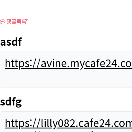
댓글목록
asdf
https://avine.mycafe24.c
sdfg
https://lilly082.cafe24.co