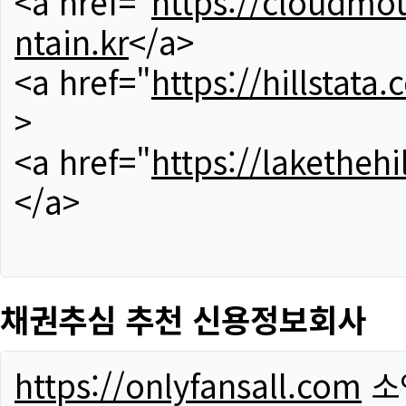
<a href="
https://cloudmou
ntain.kr
</a>
<a href="
https://hillstata.
>
<a href="
https://lakethehi
</a>
채권추심 추천 신용정보회사
https://onlyfansall.com
소