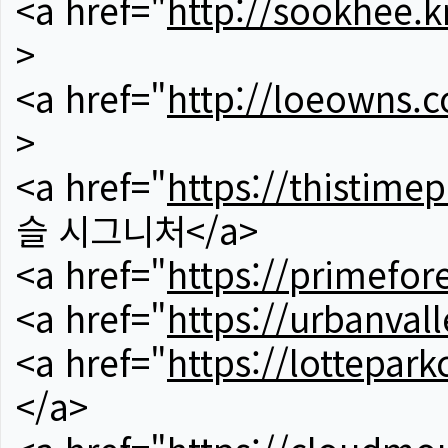
<a href="
http://sookhee.k
>
<a href="
http://loeowns.
>
<a href="
https://thistime
슬 시그니처</a>
<a href="
https://primefor
<a href="
https://urbanvall
<a href="
https://lotteparkc
</a>