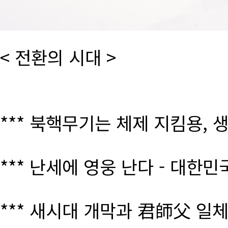
< 전환의 시대 >
*** 북핵무기는 체제 지킴용, 
*** 난세에 영웅 난다 - 대한
*** 새시대 개막과 君師父 일체