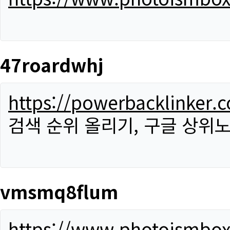
47roardwhj
https://powerbacklinker.
검색 순위 올리기, 구글 상위노
vmsmq8flum
https://www.photoismbo