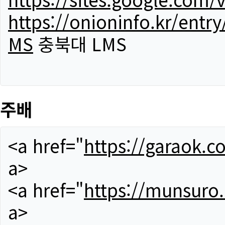
https://onioninfo.kr/
MS
충북대 LMS
주배
<a href="
https://garaok.c
a>
<a href="
https://munsuro
a>