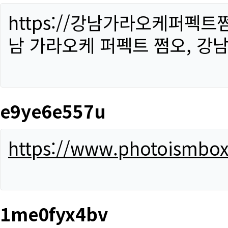
https://강남가라오케퍼펙트
남 가라오케 퍼펙트 쩜오, 강남
e9ye6e557u
https://www.photoismbo
1me0fyx4bv