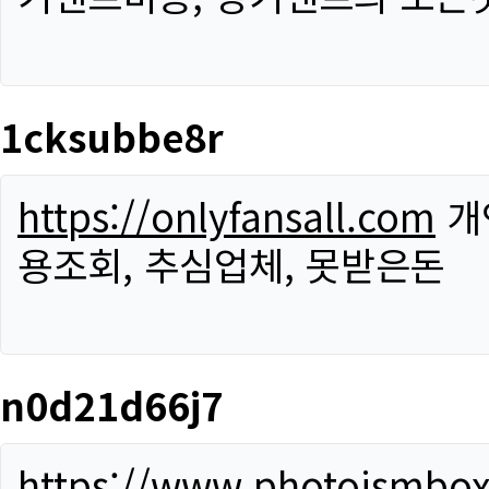
1cksubbe8r
https://onlyfansall.com
개
용조회, 추심업체, 못받은돈
n0d21d66j7
https://www.photoismbo