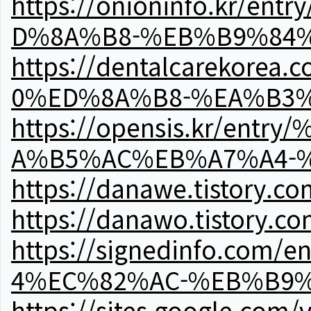
https://onioninfo.kr
D%8A%B8-%EB%B9%84
https://dentalcareko
0%ED%8A%B8-%EA%B3%
https://opensis.kr/e
A%B5%AC%EB%A7%A4-
https://danawe.tistory.c
https://danawo.tistory.c
https://signedinfo.c
4%EC%82%AC-%EB%B9%
https://sites.google.com