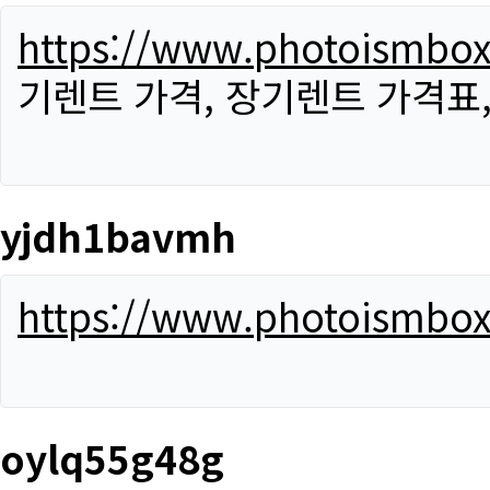
https://www.photoismbo
기렌트 가격, 장기렌트 가격표
yjdh1bavmh
https://www.photoismbo
oylq55g48g