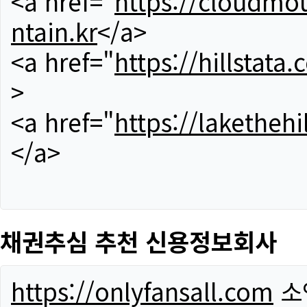
<a href="
https://cloudmou
ntain.kr
</a>
<a href="
https://hillstata.
>
<a href="
https://lakethehi
</a>
채권추심 추천 신용정보회사
https://onlyfansall.com
소