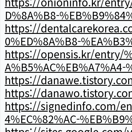
https://onioninfo.kr
D%8A%B8-%EB%B9%84
https://dentalcareko
0%ED%8A%B8-%EA%B3%
https://opensis.kr/e
A%B5%AC%EB%A7%A4-
https://danawe.tistory.c
https://danawo.tistory.c
https://signedinfo.c
4%EC%82%AC-%EB%B9%
https://sites.google.com