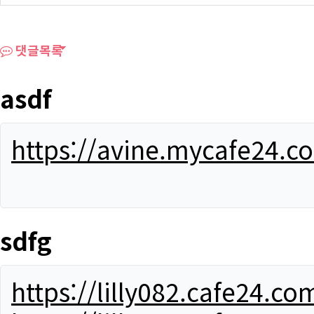
댓글목록
asdf
https://avine.mycafe24.c
sdfg
https://lilly082.cafe24.co