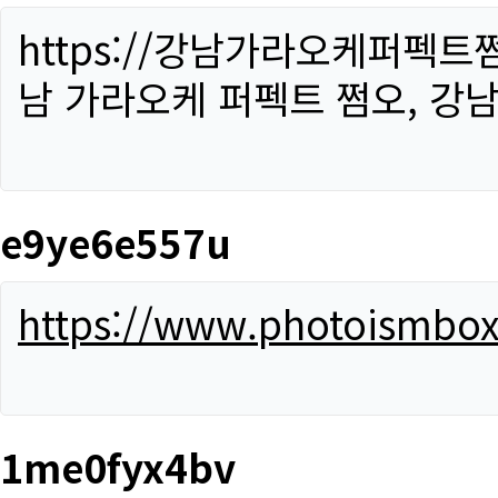
https://강남가라오케퍼펙트
남 가라오케 퍼펙트 쩜오, 강남
e9ye6e557u
https://www.photoismbo
1me0fyx4bv