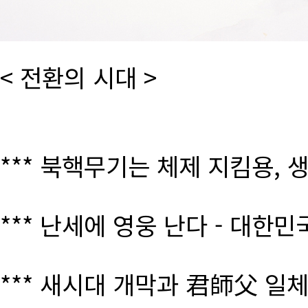
< 전환의 시대 >
*** 북핵무기는 체제 지킴용, 
*** 난세에 영웅 난다 - 대한
*** 새시대 개막과 君師父 일체