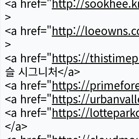
<a href="
http://sookhee.k
>
<a href="
http://loeowns.
>
<a href="
https://thistime
슬 시그니처</a>
<a href="
https://primefor
<a href="
https://urbanvall
<a href="
https://lotteparkc
</a>