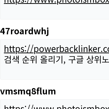
47roardwhj
https://powerbacklinker.
검색 순위 올리기, 구글 상위노
vmsmq8flum
https://www.photoismbo