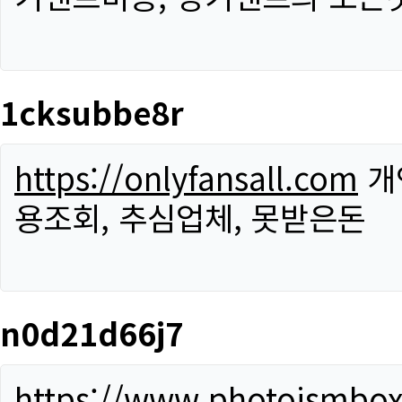
1cksubbe8r
https://onlyfansall.com
개
용조회, 추심업체, 못받은돈
n0d21d66j7
https://www.photoismbo