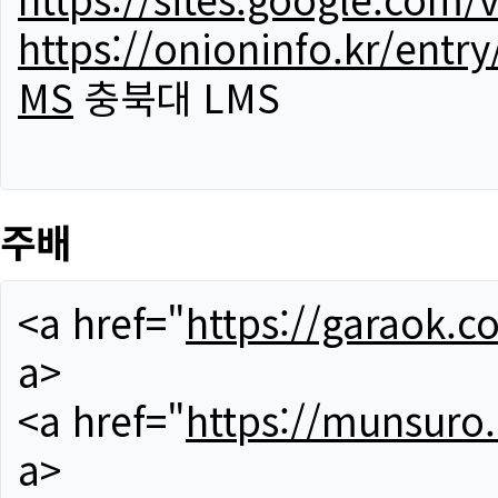
https://onioninfo.kr/
MS
충북대 LMS
주배
<a href="
https://garaok.c
a>
<a href="
https://munsuro
a>