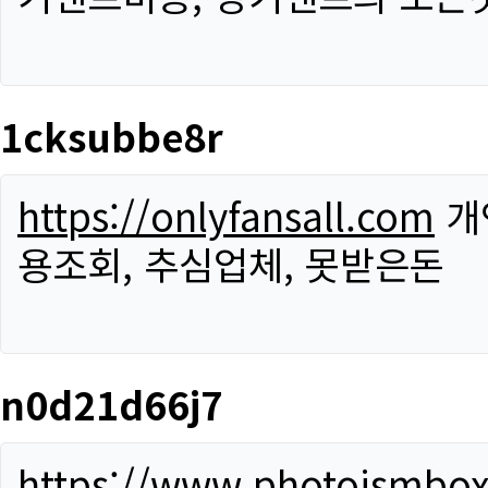
1cksubbe8r
https://onlyfansall.com
개
용조회, 추심업체, 못받은돈
n0d21d66j7
https://www.photoismbo