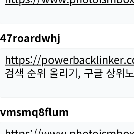
47roardwhj
https://powerbacklinker.
검색 순위 올리기, 구글 상위노
vmsmq8flum
https://www.photoismbo