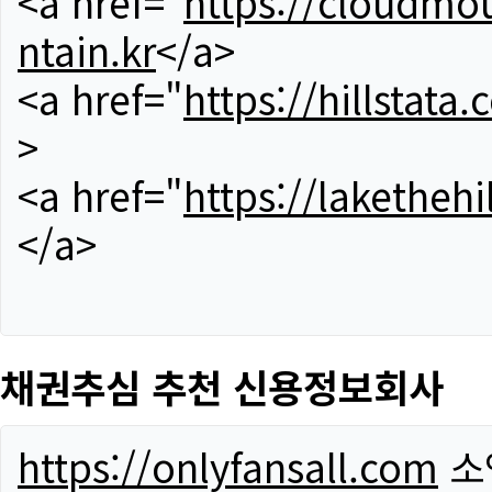
<a href="
https://cloudmou
ntain.kr
</a>
<a href="
https://hillstata.
>
<a href="
https://lakethehi
</a>
채권추심 추천 신용정보회사
https://onlyfansall.com
소