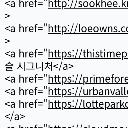
<a href="
http://sookhee.k
>
<a href="
http://loeowns.
>
<a href="
https://thistime
슬 시그니처</a>
<a href="
https://primefor
<a href="
https://urbanvall
<a href="
https://lotteparkc
</a>