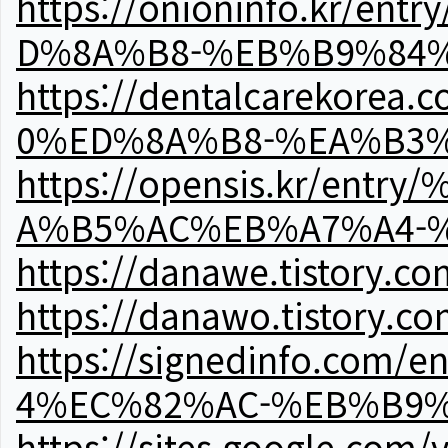
https://onioninfo.kr
D%8A%B8-%EB%B9%84
https://dentalcareko
0%ED%8A%B8-%EA%B3%
https://opensis.kr/e
A%B5%AC%EB%A7%A4-
https://danawe.tistory.c
https://danawo.tistory.c
https://signedinfo.c
4%EC%82%AC-%EB%B9%
https://sites.google.com