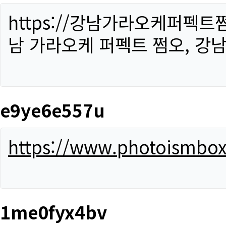
https://강남가라오케퍼펙트
남 가라오케 퍼펙트 쩜오, 강남
e9ye6e557u
https://www.photoismbo
1me0fyx4bv