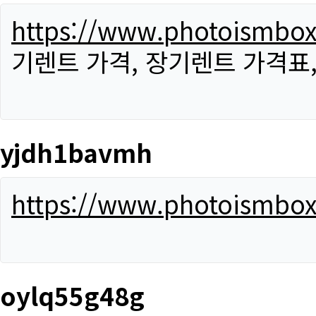
https://www.photoismbo
기렌트 가격, 장기렌트 가격표
yjdh1bavmh
https://www.photoismbo
oylq55g48g