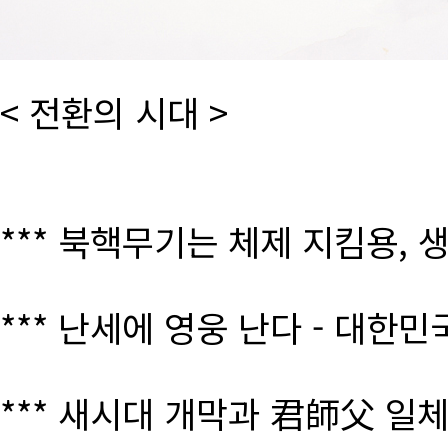
< 전환의 시대 >
*** 북핵무기는 체제 지킴용, 
*** 난세에 영웅 난다 - 대한
*** 새시대 개막과 君師父 일체