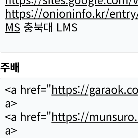
https://onioninfo.kr/
MS
충북대 LMS
주배
<a href="
https://garaok.c
a>
<a href="
https://munsuro
a>