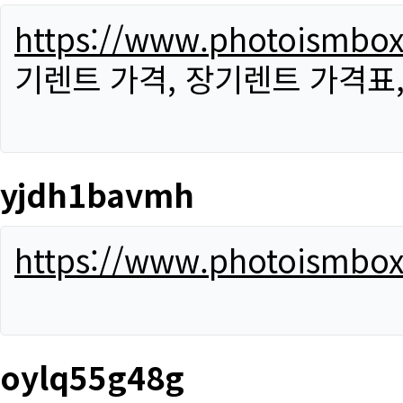
https://www.photoismbo
기렌트 가격, 장기렌트 가격표
yjdh1bavmh
https://www.photoismbo
oylq55g48g