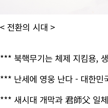
< 전환의 시대 >
*** 북핵무기는 체제 지킴용, 
*** 난세에 영웅 난다 - 대한
*** 새시대 개막과 君師父 일체