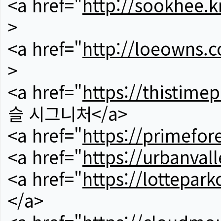
<a href="
http://sookhee.k
>
<a href="
http://loeowns.
>
<a href="
https://thistime
슬 시그니처</a>
<a href="
https://primefor
<a href="
https://urbanvall
<a href="
https://lotteparkc
</a>