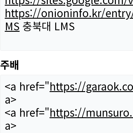
https://onioninfo.kr/
MS
충북대 LMS
주배
<a href="
https://garaok.c
a>
<a href="
https://munsuro
a>