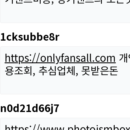
1cksubbe8r
https://onlyfansall.com
개
용조회, 추심업체, 못받은돈
n0d21d66j7
https://www.photoismbo