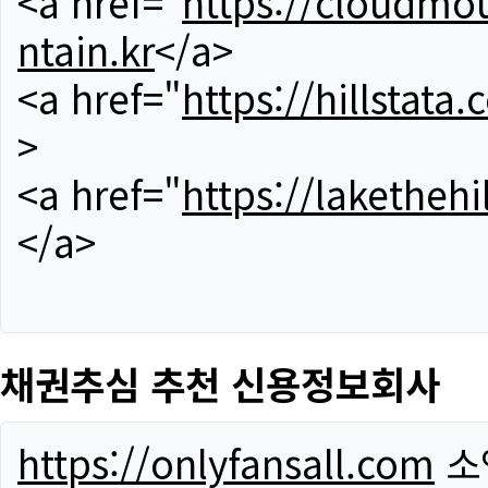
<a href="
https://cloudmou
ntain.kr
</a>
<a href="
https://hillstata.
>
<a href="
https://lakethehi
</a>
채권추심 추천 신용정보회사
https://onlyfansall.com
소