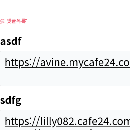
댓글목록
asdf
https://avine.mycafe24.c
sdfg
https://lilly082.cafe24.co