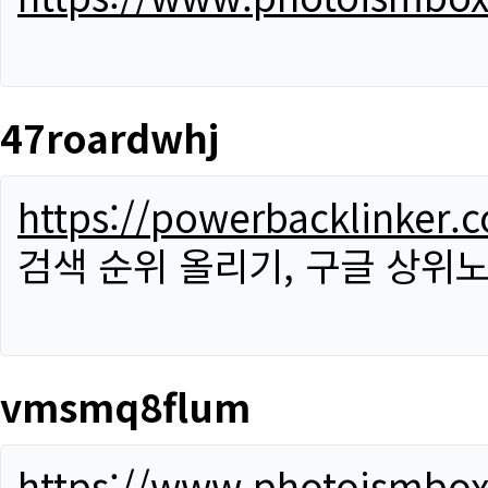
47roardwhj
https://powerbacklinker.
검색 순위 올리기, 구글 상위노
vmsmq8flum
https://www.photoismbo