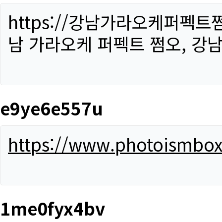
https://강남가라오케퍼펙트
남 가라오케 퍼펙트 쩜오, 강남
e9ye6e557u
https://www.photoismbo
1me0fyx4bv