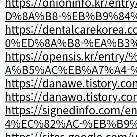
https://onioninfo.kr
D%8A%B8-%EB%B9%84
https://dentalcareko
0%ED%8A%B8-%EA%B3%
https://opensis.kr/e
A%B5%AC%EB%A7%A4-
https://danawe.tistory.c
https://danawo.tistory.c
https://signedinfo.c
4%EC%82%AC-%EB%B9%
https://sites.google.com