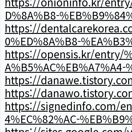
https://onioninfo.kr
D%8A%B8-%EB%B9%84
https://dentalcareko
0%ED%8A%B8-%EA%B3%
https://opensis.kr/e
A%B5%AC%EB%A7%A4-
https://danawe.tistory.c
https://danawo.tistory.c
https://signedinfo.c
4%EC%82%AC-%EB%B9%
https://sites.google.com