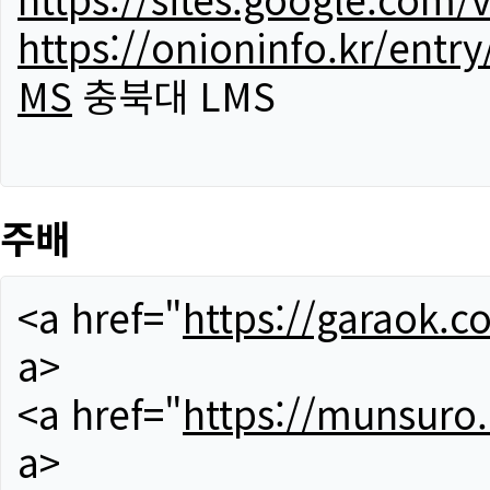
https://onioninfo.kr/
MS
충북대 LMS
주배
<a href="
https://garaok.c
a>
<a href="
https://munsuro
a>