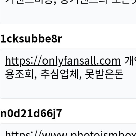
1cksubbe8r
https://onlyfansall.com
개
용조회, 추심업체, 못받은돈
n0d21d66j7
https://www.photoismbo