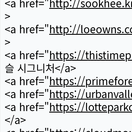
<a href="
http://sookhee.k
>
<a href="
http://loeowns.
>
<a href="
https://thistime
슬 시그니처</a>
<a href="
https://primefor
<a href="
https://urbanvall
<a href="
https://lotteparkc
</a>