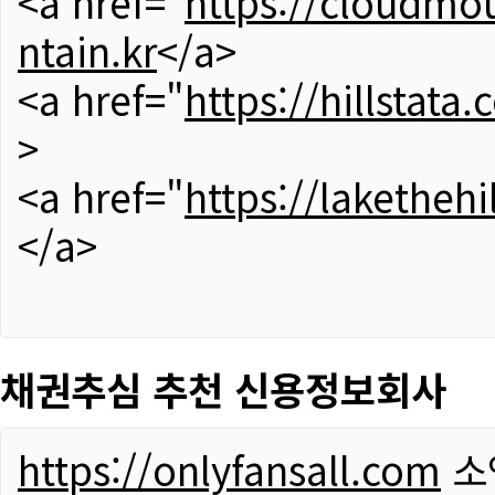
<a href="
https://cloudmou
ntain.kr
</a>
<a href="
https://hillstata.
>
<a href="
https://lakethehi
</a>
채권추심 추천 신용정보회사
https://onlyfansall.com
소