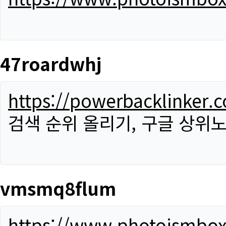
47roardwhj
https://powerbacklinker.
검색 순위 올리기, 구글 상위노
vmsmq8flum
https://www.photoismbo