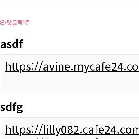
댓글목록
asdf
https://avine.mycafe24.c
sdfg
https://lilly082.cafe24.co