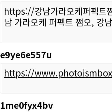
https://강남가라오케퍼펙트
남 가라오케 퍼펙트 쩜오, 강남
e9ye6e557u
https://www.photoismbo
1me0fyx4bv