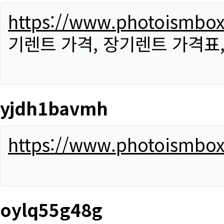
https://www.photoismbo
기렌트 가격, 장기렌트 가격표
yjdh1bavmh
https://www.photoismbo
oylq55g48g