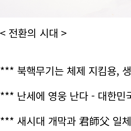
< 전환의 시대 >
*** 북핵무기는 체제 지킴용, 
*** 난세에 영웅 난다 - 대한
*** 새시대 개막과 君師父 일체