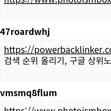
47roardwhj
https://powerbacklinker.
검색 순위 올리기, 구글 상위노
vmsmq8flum
https://www.photoismbo