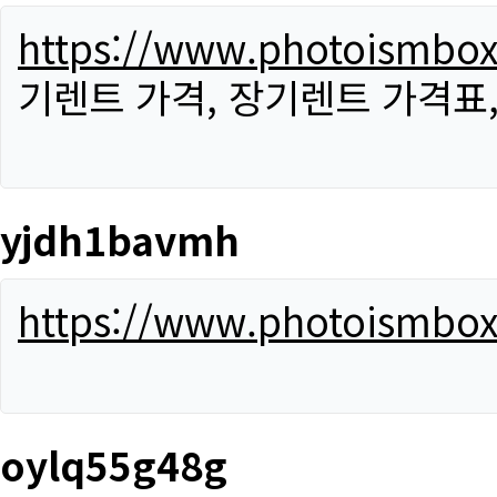
https://www.photoismbo
기렌트 가격, 장기렌트 가격표
yjdh1bavmh
https://www.photoismbo
oylq55g48g