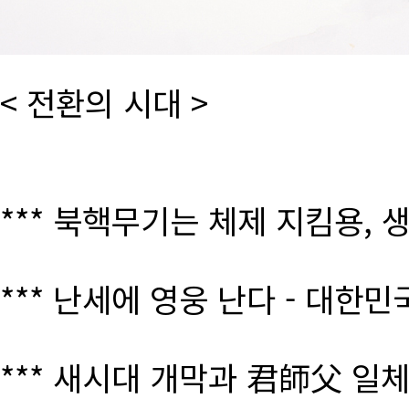
< 전환의 시대 >
*** 북핵무기는 체제 지킴용, 
*** 난세에 영웅 난다 - 대한
*** 새시대 개막과 君師父 일체