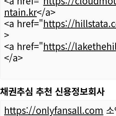
<a href="
https://cloudmou
ntain.kr
</a>
<a href="
https://hillstata.
>
<a href="
https://lakethehi
</a>
채권추심 추천 신용정보회사
https://onlyfansall.com
소