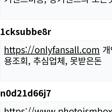
1cksubbe8r
https://onlyfansall.com
개
용조회, 추심업체, 못받은돈
n0d21d66j7
https://www.photoismbo