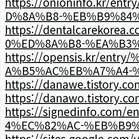
https://onioninfo.kr
D%8A%B8-%EB%B9%84
https://dentalcareko
0%ED%8A%B8-%EA%B3%
https://opensis.kr/e
A%B5%AC%EB%A7%A4-
https://danawe.tistory.c
https://danawo.tistory.c
https://signedinfo.c
4%EC%82%AC-%EB%B9%
https://sites.google.com