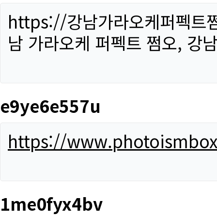
https://강남가라오케퍼펙트
남 가라오케 퍼펙트 쩜오, 강남
e9ye6e557u
https://www.photoismbo
1me0fyx4bv