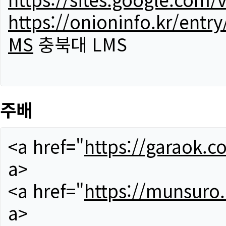
https://onioninfo.kr/
MS
충북대 LMS
주배
<a href="
https://garaok.c
a>
<a href="
https://munsuro
a>