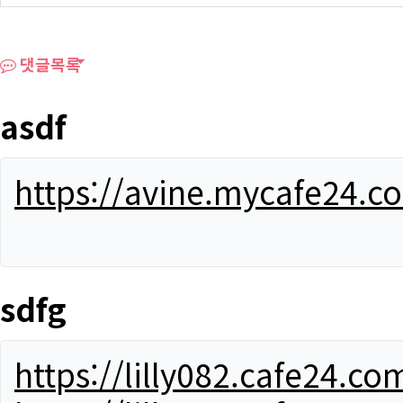
댓글목록
asdf
https://avine.mycafe24.c
sdfg
https://lilly082.cafe24.co