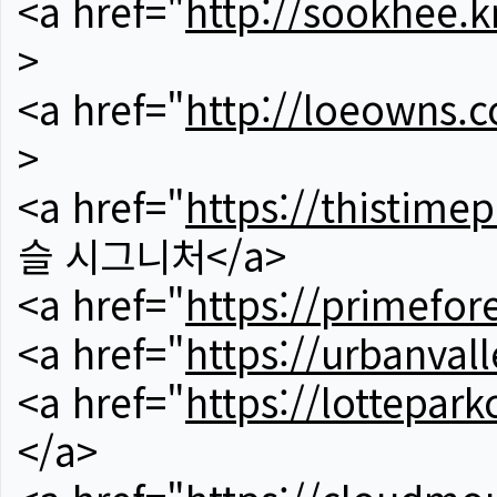
<a href="
http://sookhee.k
>
<a href="
http://loeowns.
>
<a href="
https://thistime
슬 시그니처</a>
<a href="
https://primefor
<a href="
https://urbanvall
<a href="
https://lotteparkc
</a>