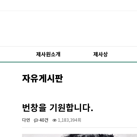
제사원소개
제사상
자유게시판
번창을 기원합니다.
다연
40건
1,183,394회