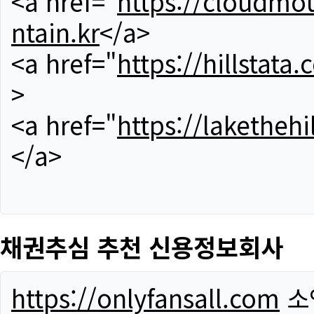
<a href="
https://cloudmou
ntain.kr
</a>
<a href="
https://hillstata.
>
<a href="
https://lakethehi
</a>
채권추심 추천 신용정보회사
https://onlyfansall.com
소