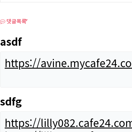
댓글목록
asdf
https://avine.mycafe24.c
sdfg
https://lilly082.cafe24.co