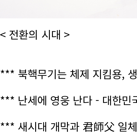
< 전환의 시대 >
*** 북핵무기는 체제 지킴용, 
*** 난세에 영웅 난다 - 대한
*** 새시대 개막과 君師父 일체