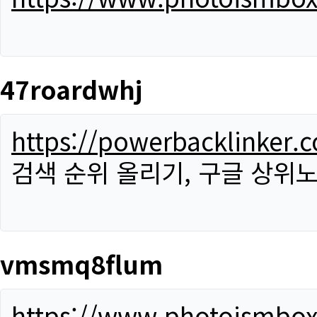
47roardwhj
https://powerbacklinker.
검색 순위 올리기, 구글 상위노
vmsmq8flum
https://www.photoismbo