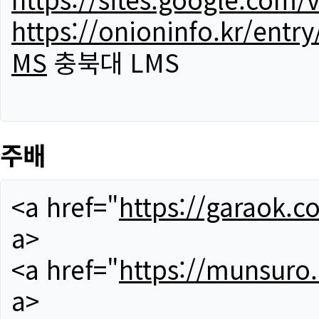
https://onioninfo.kr/
MS
충북대 LMS
주배
<a href="
https://garaok.c
a>
<a href="
https://munsuro
a>