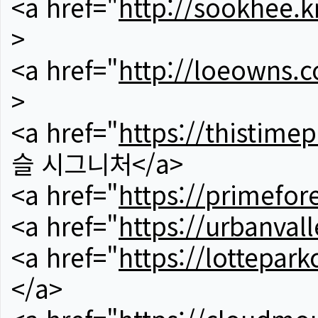
<a href="
http://sookhee.k
>
<a href="
http://loeowns.
>
<a href="
https://thistime
슬 시그니처</a>
<a href="
https://primefor
<a href="
https://urbanvall
<a href="
https://lotteparkc
</a>