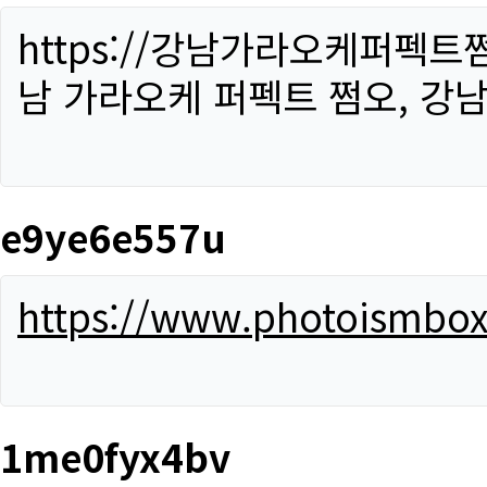
https://강남가라오케퍼펙트
남 가라오케 퍼펙트 쩜오, 강남
e9ye6e557u
https://www.photoismbo
1me0fyx4bv