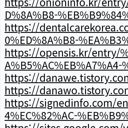
https://onioninfo.kr
D%8A%B8-%EB%B9%84
https://dentalcareko
0%ED%8A%B8-%EA%B3%
https://opensis.kr/e
A%B5%AC%EB%A7%A4-
https://danawe.tistory.c
https://danawo.tistory.c
https://signedinfo.c
4%EC%82%AC-%EB%B9%
https://sites.google.com