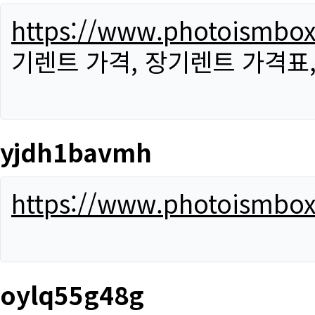
https://www.photoismbo
기렌트 가격, 장기렌트 가격표
yjdh1bavmh
https://www.photoismbo
oylq55g48g