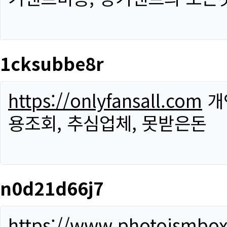
1cksubbe8r
https://onlyfansall.com
개
용조회, 추심업체, 못받은돈
n0d21d66j7
https://www.photoismbo