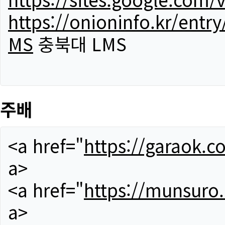
https://onioninfo.kr/
MS
충북대 LMS
주배
<a href="
https://garaok.c
a>
<a href="
https://munsuro
a>