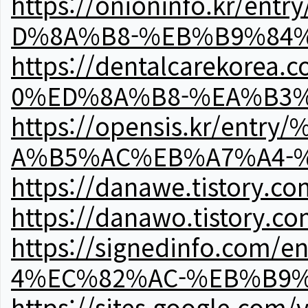
https://onioninfo.kr
D%8A%B8-%EB%B9%84
https://dentalcareko
0%ED%8A%B8-%EA%B3%
https://opensis.kr/e
A%B5%AC%EB%A7%A4-
https://danawe.tistory.c
https://danawo.tistory.c
https://signedinfo.c
4%EC%82%AC-%EB%B9%
https://sites.google.com