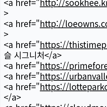
<a href="
http://sookhee.k
>
<a href="
http://loeowns.
>
<a href="
https://thistime
슬 시그니처</a>
<a href="
https://primefor
<a href="
https://urbanvall
<a href="
https://lotteparkc
</a>