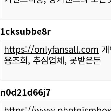
1cksubbe8r
https://onlyfansall.com
개
용조회, 추심업체, 못받은돈
n0d21d66j7
https://www.photoismbo