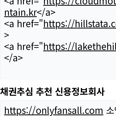
<a href="
https://cloudmou
ntain.kr
</a>
<a href="
https://hillstata.
>
<a href="
https://lakethehi
</a>
채권추심 추천 신용정보회사
https://onlyfansall.com
소