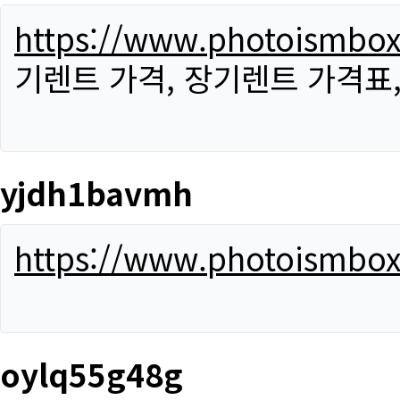
https://www.photoismbo
기렌트 가격, 장기렌트 가격표
yjdh1bavmh
https://www.photoismbo
oylq55g48g