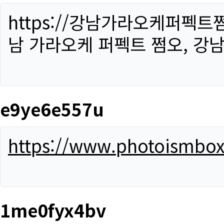
https://강남가라오케퍼펙트
남 가라오케 퍼펙트 쩜오, 강남
e9ye6e557u
https://www.photoismbo
1me0fyx4bv