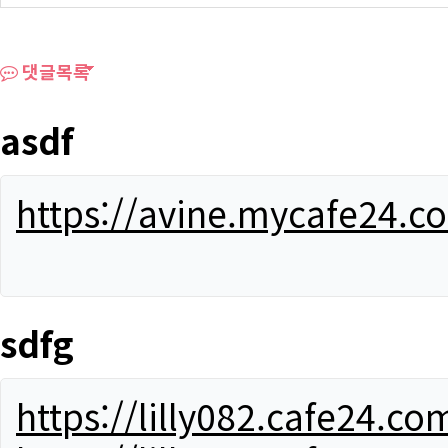
댓글목록
asdf
https://avine.mycafe24.c
sdfg
https://lilly082.cafe24.co