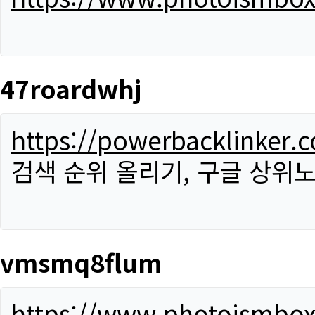
47roardwhj
https://powerbacklinker.
검색 순위 올리기, 구글 상위노
vmsmq8flum
https://www.photoismbo