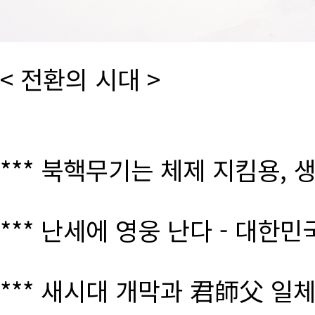
< 전환의 시대 >
*** 북핵무기는 체제 지킴용, 
*** 난세에 영웅 난다 - 대한
*** 새시대 개막과 君師父 일체