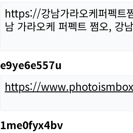
https://강남가라오케퍼펙트
남 가라오케 퍼펙트 쩜오, 강남
e9ye6e557u
https://www.photoismbo
1me0fyx4bv