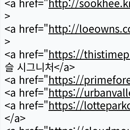
<a href="
http://sookhee.k
>
<a href="
http://loeowns.
>
<a href="
https://thistime
슬 시그니처</a>
<a href="
https://primefor
<a href="
https://urbanvall
<a href="
https://lotteparkc
</a>