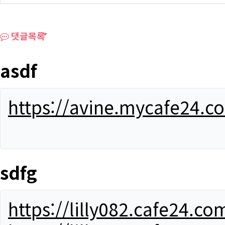
댓글목록
asdf
https://avine.mycafe24.c
sdfg
https://lilly082.cafe24.co