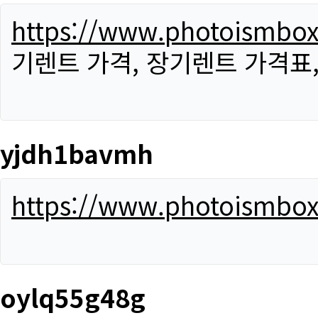
https://www.photoismbo
기렌트 가격, 장기렌트 가격표
yjdh1bavmh
https://www.photoismbo
oylq55g48g