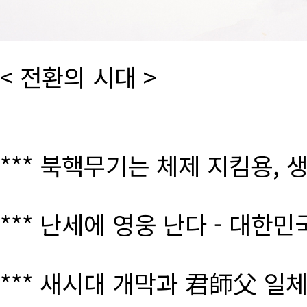
< 전환의 시대 >
*** 북핵무기는 체제 지킴용, 
*** 난세에 영웅 난다 - 대한
*** 새시대 개막과 君師父 일체