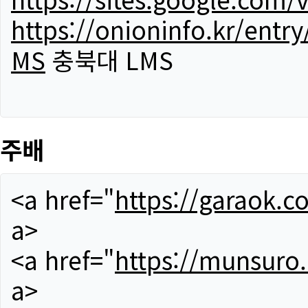
https://onioninfo.kr/
MS
충북대 LMS
주배
<a href="
https://garaok.c
a>
<a href="
https://munsuro
a>