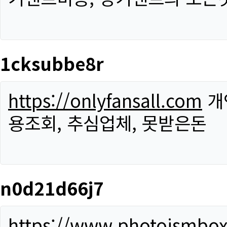
1cksubbe8r
https://onlyfansall.com
개
용조회, 추심업체, 못받은돈
n0d21d66j7
https://www.photoismbo