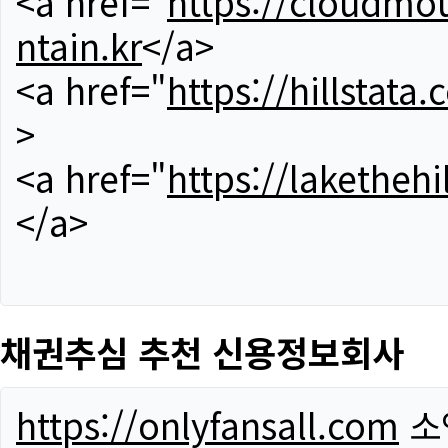
<a href="
https://cloudmou
ntain.kr
</a>
<a href="
https://hillstata.
>
<a href="
https://lakethehi
</a>
채권추심 추천 신용정보회사
https://onlyfansall.com
소