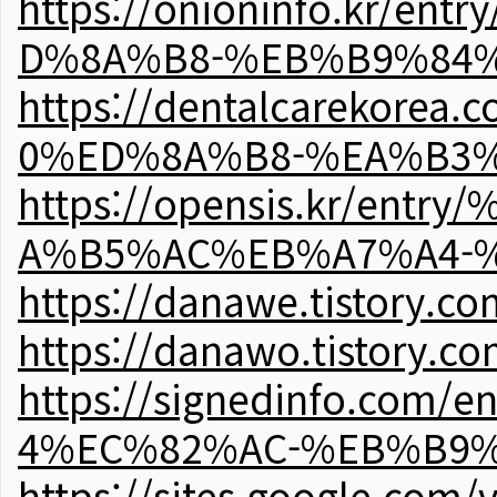
https://onioninfo.kr
D%8A%B8-%EB%B9%84
https://dentalcareko
0%ED%8A%B8-%EA%B3%
https://opensis.kr/e
A%B5%AC%EB%A7%A4-
https://danawe.tistory.c
https://danawo.tistory.c
https://signedinfo.c
4%EC%82%AC-%EB%B9%
https://sites.google.com