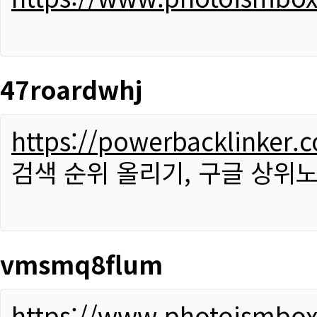
47roardwhj
https://powerbacklinker.
검색 순위 올리기, 구글 상위노
vmsmq8flum
https://www.photoismbo