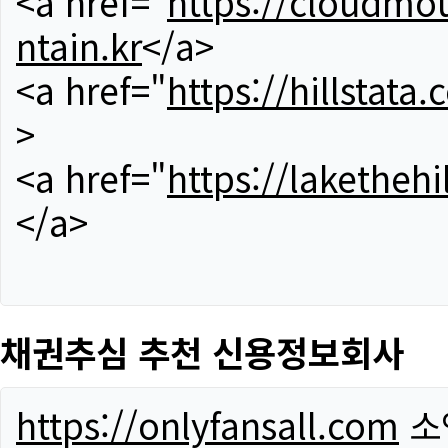
<a href="
https://cloudmou
ntain.kr
</a>
<a href="
https://hillstata.
>
<a href="
https://lakethehi
</a>
채권추심 추천 신용정보회사
https://onlyfansall.com
소