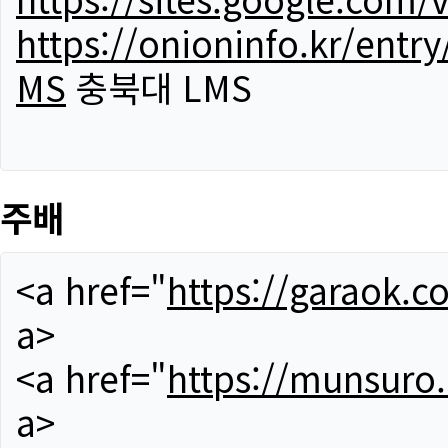
https://onioninfo.kr/
MS
충북대 LMS
주배
<a href="
https://garaok.c
a>
<a href="
https://munsuro
a>