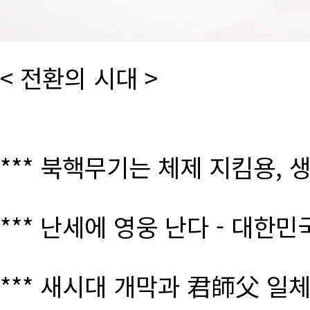
< 전환의 시대 >
*** 북핵무기는 체제 지킴용, 
*** 난세에 영웅 난다 - 대한
*** 새시대 개막과 君師父 일체