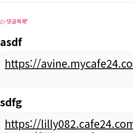
댓글목록
asdf
https://avine.mycafe24.c
sdfg
https://lilly082.cafe24.co