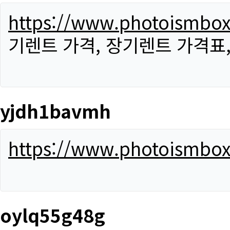
https://www.photoismbo
기렌트 가격, 장기렌트 가격표
yjdh1bavmh
https://www.photoismbo
oylq55g48g