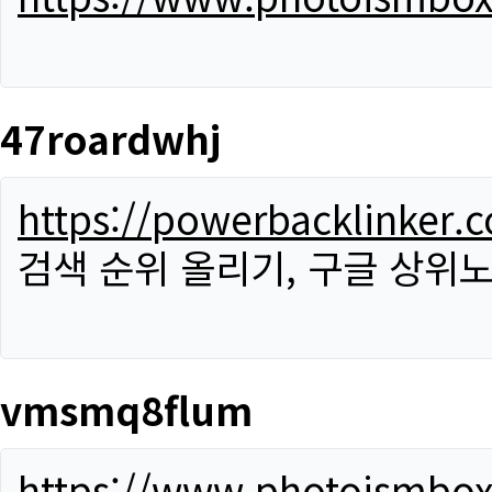
47roardwhj
https://powerbacklinker.
검색 순위 올리기, 구글 상위노
vmsmq8flum
https://www.photoismbo