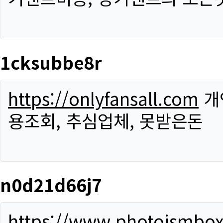
1cksubbe8r
https://onlyfansall.com
개
용조회, 추심업체, 못받은돈
n0d21d66j7
https://www.photoismbo