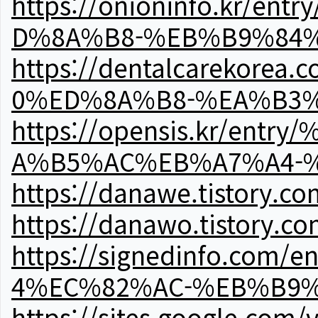
https://onioninfo.kr
D%8A%B8-%EB%B9%84
https://dentalcareko
0%ED%8A%B8-%EA%B3%
https://opensis.kr/e
A%B5%AC%EB%A7%A4-
https://danawe.tistory.c
https://danawo.tistory.c
https://signedinfo.c
4%EC%82%AC-%EB%B9%
https://sites.google.com