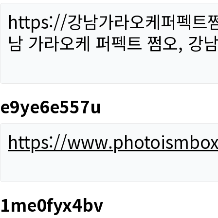
https://강남가라오케퍼펙트
남 가라오케 퍼펙트 쩜오, 강남
e9ye6e557u
https://www.photoismbo
1me0fyx4bv