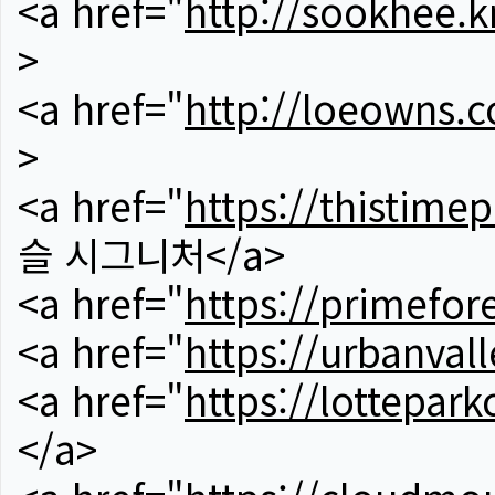
<a href="
http://sookhee.k
>
<a href="
http://loeowns.
>
<a href="
https://thistime
슬 시그니처</a>
<a href="
https://primefor
<a href="
https://urbanvall
<a href="
https://lotteparkc
</a>