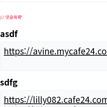
댓글목록
asdf
https://avine.mycafe24.c
sdfg
https://lilly082.cafe24.co