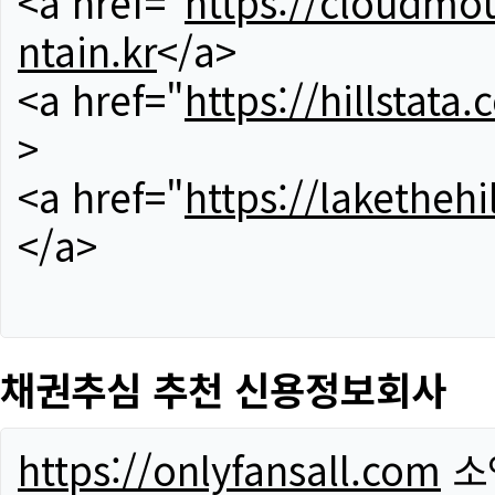
<a href="
https://cloudmou
ntain.kr
</a>
<a href="
https://hillstata.
>
<a href="
https://lakethehi
</a>
채권추심 추천 신용정보회사
https://onlyfansall.com
소