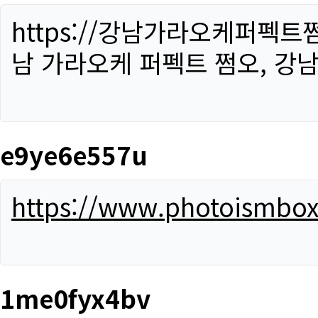
https://강남가라오케퍼펙트
남 가라오케 퍼펙트 쩜오, 강남
e9ye6e557u
https://www.photoismbo
1me0fyx4bv