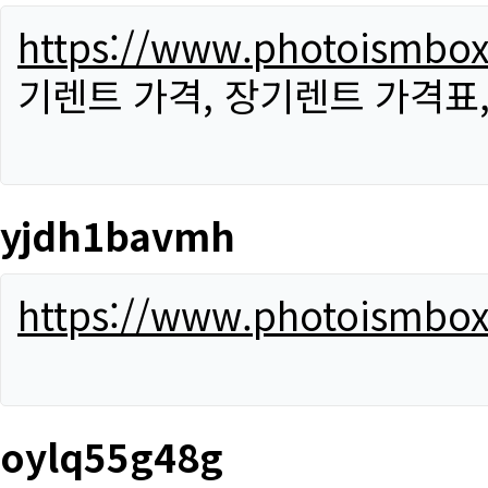
https://www.photoismbo
기렌트 가격, 장기렌트 가격표
yjdh1bavmh
https://www.photoismbo
oylq55g48g