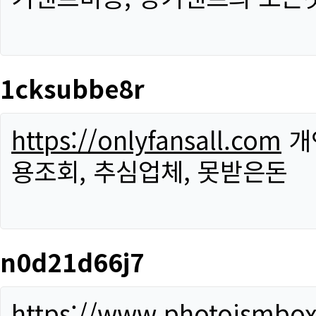
1cksubbe8r
https://onlyfansall.com
개
용조회, 추심업체, 못받은돈
n0d21d66j7
https://www.photoismbo