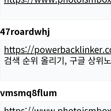
47roardwhj
https://powerbacklinker.
검색 순위 올리기, 구글 상위노
vmsmq8flum
https://www.photoismbo