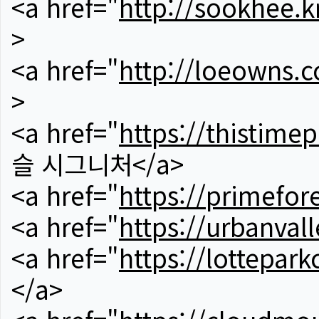
<a href="
http://sookhee.k
>
<a href="
http://loeowns.
>
<a href="
https://thistime
슬 시그니처</a>
<a href="
https://primefor
<a href="
https://urbanvall
<a href="
https://lotteparkc
</a>