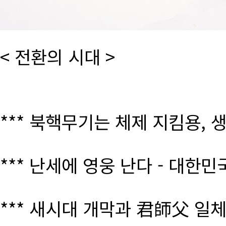
< 전환의 시대 >
*** 북핵무기는 체제 지킴용, 
*** 난세에 영웅 난다 - 대한
*** 새시대 개막과 君師父 일체