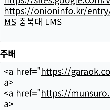
https://onioninfo.kr/
MS
충북대 LMS
주배
<a href="
https://garaok.c
a>
<a href="
https://munsuro
a>