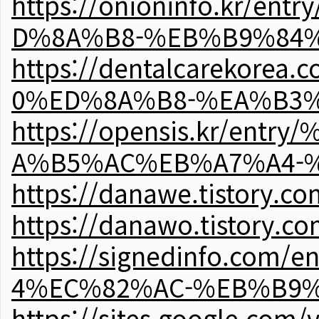
https://onioninfo.kr
D%8A%B8-%EB%B9%84
https://dentalcareko
0%ED%8A%B8-%EA%B3%
https://opensis.kr/e
A%B5%AC%EB%A7%A4-
https://danawe.tistory.c
https://danawo.tistory.c
https://signedinfo.c
4%EC%82%AC-%EB%B9%
https://sites.google.com