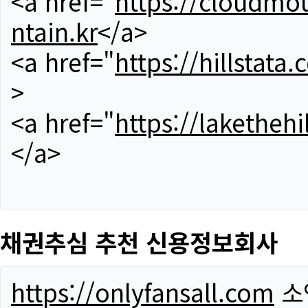
<a href="
https://cloudmou
ntain.kr
</a>
<a href="
https://hillstata.
>
<a href="
https://lakethehi
</a>
채권추심 추천 신용정보회사
https://onlyfansall.com
소