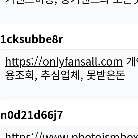
1cksubbe8r
https://onlyfansall.com
개
용조회, 추심업체, 못받은돈
n0d21d66j7
https://www.photoismbo