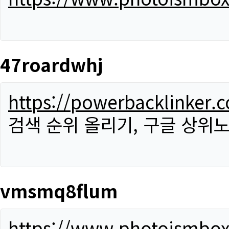
47roardwhj
https://powerbacklinker.
검색 순위 올리기, 구글 상위노
vmsmq8flum
https://www.photoismbo