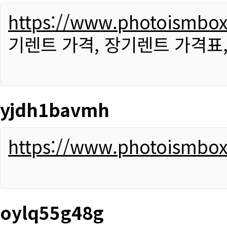
https://www.photoismbo
기렌트 가격, 장기렌트 가격표
yjdh1bavmh
https://www.photoismbo
oylq55g48g