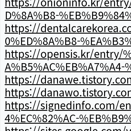
https://onioninfo.kr
D%8A%B8-%EB%B9%84
https://dentalcareko
0%ED%8A%B8-%EA%B3%
https://opensis.kr/e
A%B5%AC%EB%A7%A4-
https://danawe.tistory.c
https://danawo.tistory.c
https://signedinfo.c
4%EC%82%AC-%EB%B9%
https://sites.google.com