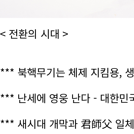
< 전환의 시대 >
*** 북핵무기는 체제 지킴용, 
*** 난세에 영웅 난다 - 대한
*** 새시대 개막과 君師父 일체