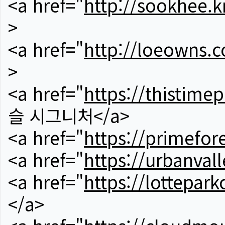
<a href="
http://sookhee.k
>
<a href="
http://loeowns.
>
<a href="
https://thistime
슬 시그니처</a>
<a href="
https://primefor
<a href="
https://urbanvall
<a href="
https://lotteparkc
</a>