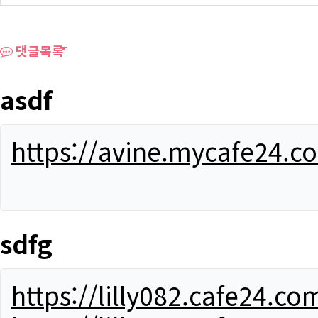
댓글목록
asdf
https://avine.mycafe24.c
sdfg
https://lilly082.cafe24.co