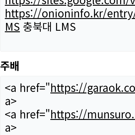
https://onioninfo.kr/
MS
충북대 LMS
주배
<a href="
https://garaok.c
a>
<a href="
https://munsuro
a>