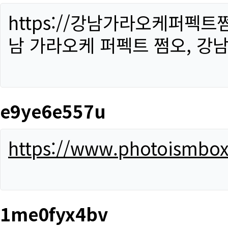
https://강남가라오케퍼펙트
남 가라오케 퍼펙트 쩜오, 강남
e9ye6e557u
https://www.photoismbo
1me0fyx4bv