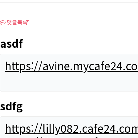
댓글목록
asdf
https://avine.mycafe24.c
sdfg
https://lilly082.cafe24.co