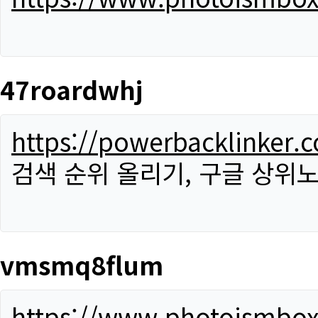
47roardwhj
https://powerbacklinker.
검색 순위 올리기, 구글 상위노
vmsmq8flum
https://www.photoismbo