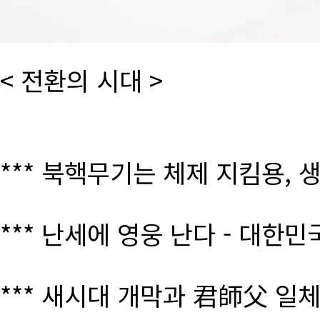
< 전환의 시대 >
*** 북핵무기는 체제 지킴용, 
*** 난세에 영웅 난다 - 대한
*** 새시대 개막과 君師父 일체