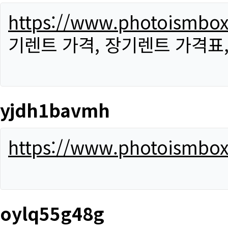
https://www.photoismbo
기렌트 가격, 장기렌트 가격표
yjdh1bavmh
https://www.photoismbo
oylq55g48g