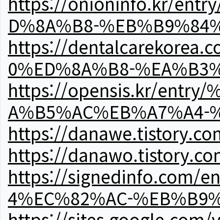
https://onioninfo.kr
D%8A%B8-%EB%B9%84
https://dentalcareko
0%ED%8A%B8-%EA%B3%
https://opensis.kr/e
A%B5%AC%EB%A7%A4-
https://danawe.tistory.c
https://danawo.tistory.c
https://signedinfo.c
4%EC%82%AC-%EB%B9%
https://sites.google.com