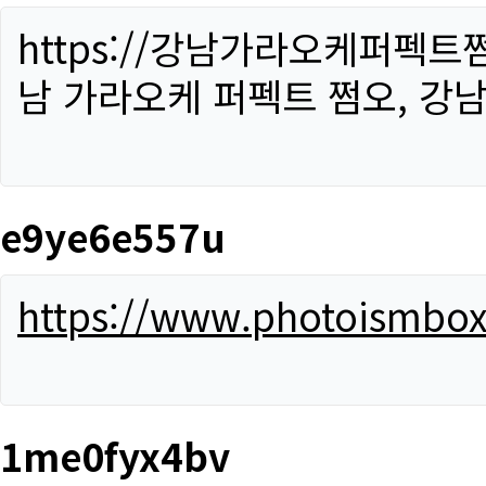
https://강남가라오케퍼펙트
남 가라오케 퍼펙트 쩜오, 강남
e9ye6e557u
https://www.photoismbo
1me0fyx4bv