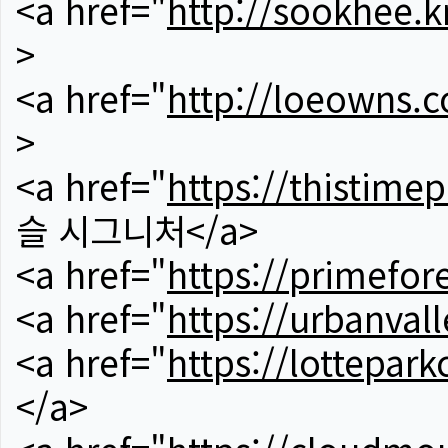
<a href="
http://sookhee.k
>
<a href="
http://loeowns.
>
<a href="
https://thistime
슬 시그니처</a>
<a href="
https://primefor
<a href="
https://urbanvall
<a href="
https://lotteparkc
</a>