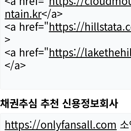
<a href="
https://cloudmou
ntain.kr
</a>
<a href="
https://hillstata.
>
<a href="
https://lakethehi
</a>
채권추심 추천 신용정보회사
https://onlyfansall.com
소