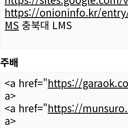
https://onioninfo.kr/
MS
충북대 LMS
주배
<a href="
https://garaok.c
a>
<a href="
https://munsuro
a>