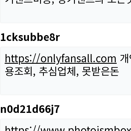
1cksubbe8r
https://onlyfansall.com
개
용조회, 추심업체, 못받은돈
n0d21d66j7
https://www.photoismbo