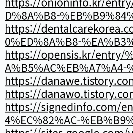
https://onioninfo.kr
D%8A%B8-%EB%B9%84
https://dentalcareko
0%ED%8A%B8-%EA%B3%
https://opensis.kr/e
A%B5%AC%EB%A7%A4-
https://danawe.tistory.c
https://danawo.tistory.c
https://signedinfo.c
4%EC%82%AC-%EB%B9%
https://sites.google.com