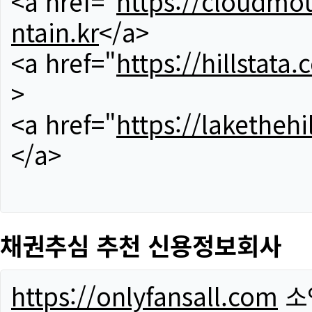
<a href="
https://cloudmou
ntain.kr
</a>
<a href="
https://hillstata.
>
<a href="
https://lakethehi
</a>
채권추심 추천 신용정보회사
https://onlyfansall.com
소