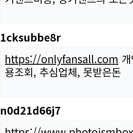
1cksubbe8r
https://onlyfansall.com
개
용조회, 추심업체, 못받은돈
n0d21d66j7
https://www.photoismbo