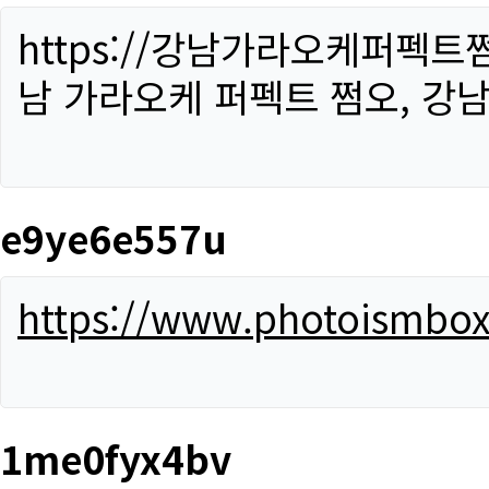
https://강남가라오케퍼펙트
남 가라오케 퍼펙트 쩜오, 강남
e9ye6e557u
https://www.photoismbo
1me0fyx4bv