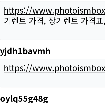
https://www.photoismbo
기렌트 가격, 장기렌트 가격표
yjdh1bavmh
https://www.photoismbo
oylq55g48g