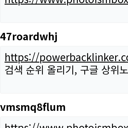
47roardwhj
https://powerbacklinker.
검색 순위 올리기, 구글 상위노
vmsmq8flum
https://www.photoismbo