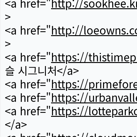
<a href="
http://sookhee.k
>
<a href="
http://loeowns.
>
<a href="
https://thistime
슬 시그니처</a>
<a href="
https://primefor
<a href="
https://urbanvall
<a href="
https://lotteparkc
</a>