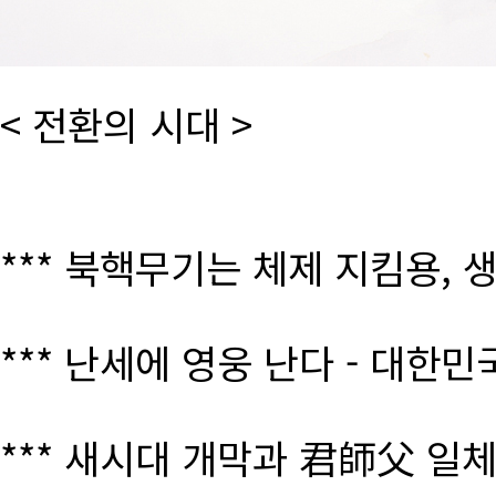
< 전환의 시대 >
*** 북핵무기는 체제 지킴용, 
*** 난세에 영웅 난다 - 대한
*** 새시대 개막과 君師父 일체