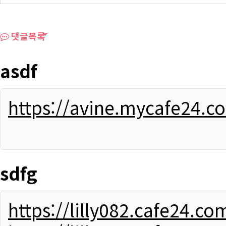
댓글목록
asdf
https://avine.mycafe24.c
sdfg
https://lilly082.cafe24.co