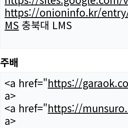
https://onioninfo.kr/
MS
충북대 LMS
주배
<a href="
https://garaok.c
a>
<a href="
https://munsuro
a>