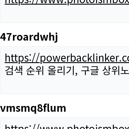
47roardwhj
https://powerbacklinker.
검색 순위 올리기, 구글 상위노
vmsmq8flum
https://www.photoismbo