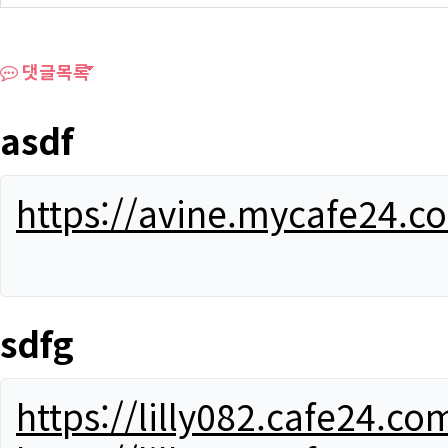
댓글목록
asdf
https://avine.mycafe24.c
sdfg
https://lilly082.cafe24.co