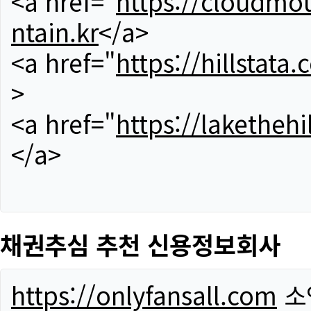
<a href="
https://cloudmou
ntain.kr
</a>
<a href="
https://hillstata.
>
<a href="
https://lakethehi
</a>
채권추심 추천 신용정보회사
https://onlyfansall.com
소