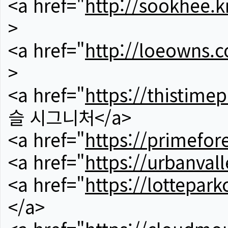
<a href="
http://sookhee.k
>
<a href="
http://loeowns.
>
<a href="
https://thistime
슬 시그니처</a>
<a href="
https://primefor
<a href="
https://urbanvall
<a href="
https://lotteparkc
</a>