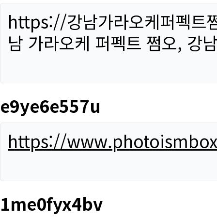
https://강남가라오케퍼펙트
남 가라오케 퍼펙트 쩜오, 강남
e9ye6e557u
https://www.photoismbo
1me0fyx4bv