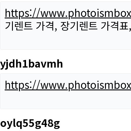
https://www.photoismbo
기렌트 가격, 장기렌트 가격표
yjdh1bavmh
https://www.photoismbo
oylq55g48g