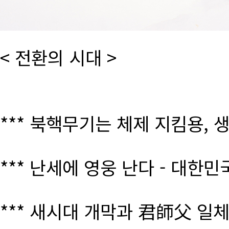
< 전환의 시대 >
*** 북핵무기는 체제 지킴용, 
*** 난세에 영웅 난다 - 대한
*** 새시대 개막과 君師父 일체