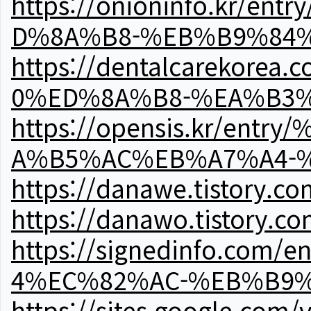
https://onioninfo.kr
D%8A%B8-%EB%B9%84
https://dentalcareko
0%ED%8A%B8-%EA%B3%
https://opensis.kr/e
A%B5%AC%EB%A7%A4-
https://danawe.tistory.c
https://danawo.tistory.c
https://signedinfo.c
4%EC%82%AC-%EB%B9%
https://sites.google.com