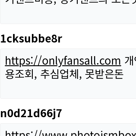
1cksubbe8r
https://onlyfansall.com
개
용조회, 추심업체, 못받은돈
n0d21d66j7
https://www.photoismbo