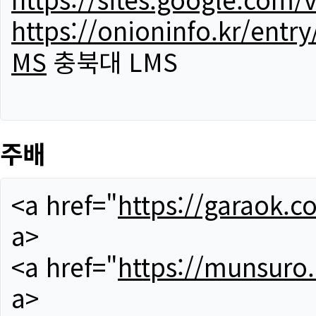
https://onioninfo.kr/
MS
충북대 LMS
주배
<a href="
https://garaok.c
a>
<a href="
https://munsuro
a>