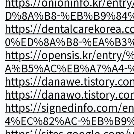
https://onioninfo.kr
D%8A%B8-%EB%B9%84
https://dentalcareko
0%ED%8A%B8-%EA%B3%
https://opensis.kr/e
A%B5%AC%EB%A7%A4-
https://danawe.tistory.c
https://danawo.tistory.c
https://signedinfo.c
4%EC%82%AC-%EB%B9%
https://sites.google.com