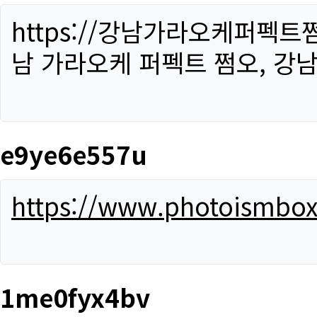
https://강남가라오케퍼펙트
남 가라오케 퍼펙트 쩜오, 강남
e9ye6e557u
https://www.photoismbo
1me0fyx4bv