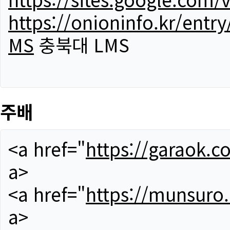
https://onioninfo.kr/
MS
충북대 LMS
주배
<a href="
https://garaok.c
a>
<a href="
https://munsuro
a>