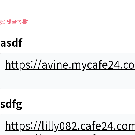
댓글목록
asdf
https://avine.mycafe24.c
sdfg
https://lilly082.cafe24.co