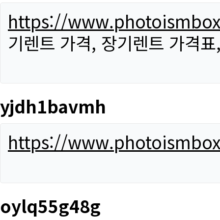
https://www.photoismbo
기렌트 가격, 장기렌트 가격표
yjdh1bavmh
https://www.photoismbo
oylq55g48g