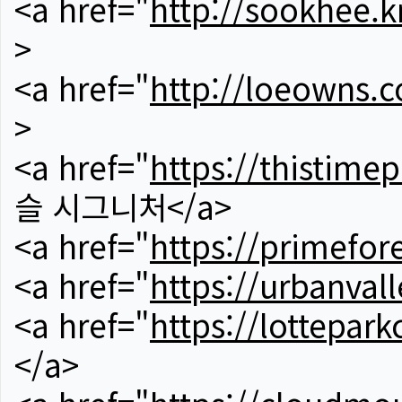
<a href="
http://sookhee.k
>
<a href="
http://loeowns.
>
<a href="
https://thistime
슬 시그니처</a>
<a href="
https://primefor
<a href="
https://urbanvall
<a href="
https://lotteparkc
</a>