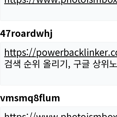
47roardwhj
https://powerbacklinker.
검색 순위 올리기, 구글 상위노
vmsmq8flum
https://www.photoismbo