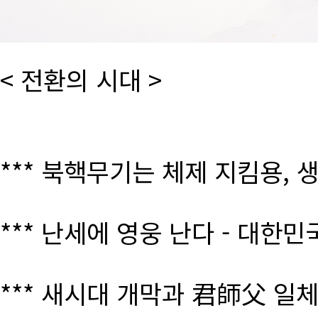
< 전환의 시대 >
*** 북핵무기는 체제 지킴용, 
*** 난세에 영웅 난다 - 대한
*** 새시대 개막과 君師父 일체