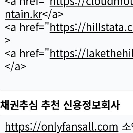
<a href="
https://cloudmou
ntain.kr
</a>
<a href="
https://hillstata.
>
<a href="
https://lakethehi
</a>
채권추심 추천 신용정보회사
https://onlyfansall.com
소