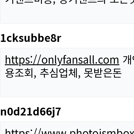
1cksubbe8r
https://onlyfansall.com
개
용조회, 추심업체, 못받은돈
n0d21d66j7
https://www.photoismbo