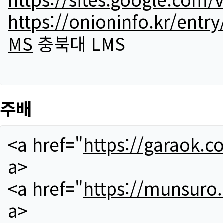
https://onioninfo.kr/
MS
충북대 LMS
주배
<a href="
https://garaok.c
a>
<a href="
https://munsuro
a>