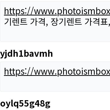
https://www.photoismbo
기렌트 가격, 장기렌트 가격표
yjdh1bavmh
https://www.photoismbo
oylq55g48g