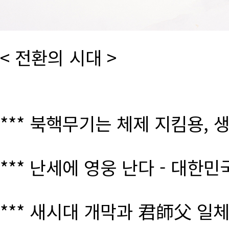
< 전환의 시대 >
*** 북핵무기는 체제 지킴용, 
*** 난세에 영웅 난다 - 대한
*** 새시대 개막과 君師父 일체