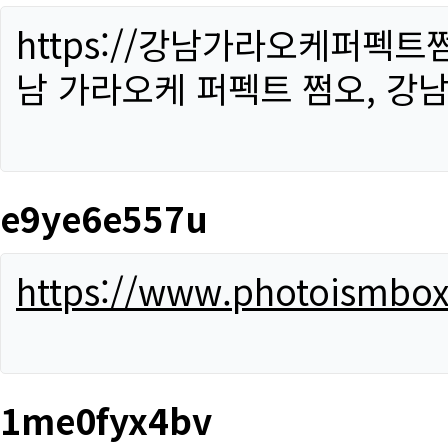
https://강남가라오케퍼펙트
남 가라오케 퍼펙트 쩜오, 강남
e9ye6e557u
https://www.photoismbo
1me0fyx4bv