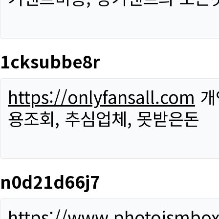
1cksubbe8r
https://onlyfansall.com
개
용조회, 추심업체, 못받은돈
n0d21d66j7
https://www.photoismbo