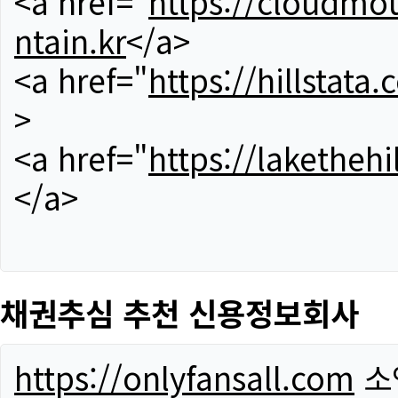
<a href="
https://cloudmou
ntain.kr
</a>
<a href="
https://hillstata.
>
<a href="
https://lakethehi
</a>
채권추심 추천 신용정보회사
https://onlyfansall.com
소