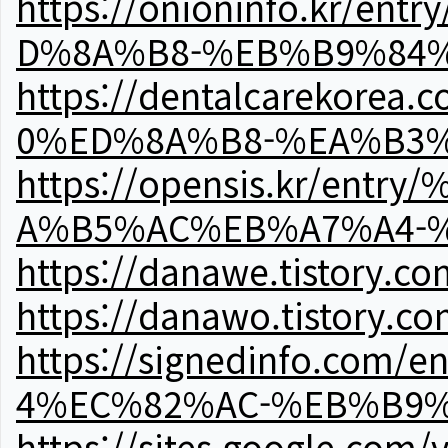
https://onioninfo.kr
D%8A%B8-%EB%B9%84
https://dentalcareko
0%ED%8A%B8-%EA%B3%
https://opensis.kr/e
A%B5%AC%EB%A7%A4-
https://danawe.tistory.c
https://danawo.tistory.c
https://signedinfo.c
4%EC%82%AC-%EB%B9%
https://sites.google.com