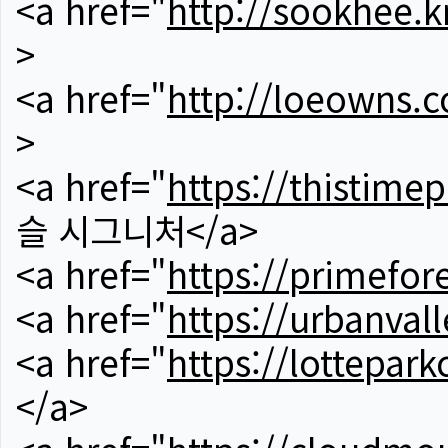
<a href="
http://sookhee.k
>
<a href="
http://loeowns.
>
<a href="
https://thistime
슬 시그니처</a>
<a href="
https://primefor
<a href="
https://urbanvall
<a href="
https://lotteparkc
</a>