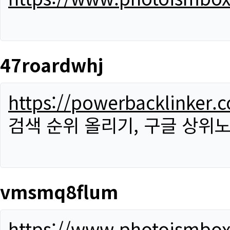
47roardwhj
https://powerbacklinker.
검색 순위 올리기, 구글 상위노
vmsmq8flum
https://www.photoismbo