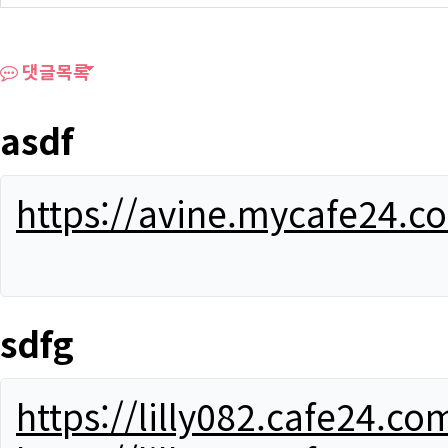
댓글목록
asdf
https://avine.mycafe24.c
sdfg
https://lilly082.cafe24.co