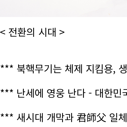
< 전환의 시대 >
*** 북핵무기는 체제 지킴용, 
*** 난세에 영웅 난다 - 대한
*** 새시대 개막과 君師父 일체