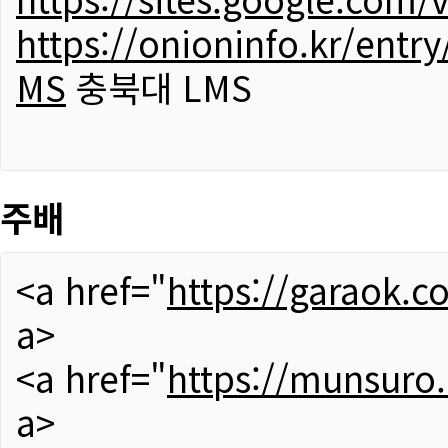
https://onioninfo.kr/
MS
충북대 LMS
주배
<a href="
https://garaok.c
a>
<a href="
https://munsuro
a>