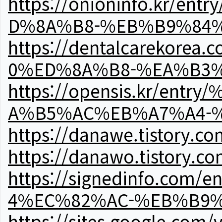
https://onioninfo.kr
D%8A%B8-%EB%B9%84
https://dentalcareko
0%ED%8A%B8-%EA%B3%
https://opensis.kr/e
A%B5%AC%EB%A7%A4-
https://danawe.tistory.c
https://danawo.tistory.c
https://signedinfo.c
4%EC%82%AC-%EB%B9%
https://sites.google.com