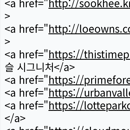
<a href="
http://sookhee.k
>
<a href="
http://loeowns.
>
<a href="
https://thistime
슬 시그니처</a>
<a href="
https://primefor
<a href="
https://urbanvall
<a href="
https://lotteparkc
</a>