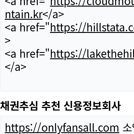
<a href="
https://cloudmou
ntain.kr
</a>
<a href="
https://hillstata.
>
<a href="
https://lakethehi
</a>
채권추심 추천 신용정보회사
https://onlyfansall.com
소