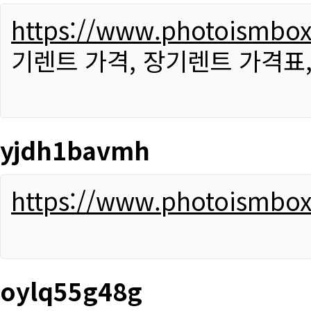
https://www.photoismbo
기렌트 가격, 장기렌트 가격표
yjdh1bavmh
https://www.photoismbo
oylq55g48g