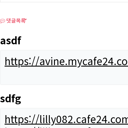
댓글목록
asdf
https://avine.mycafe24.c
sdfg
https://lilly082.cafe24.co