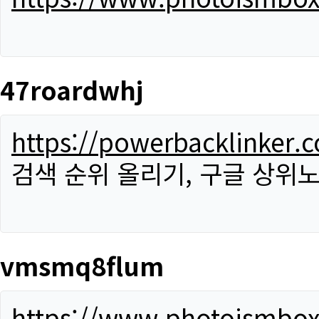
47roardwhj
https://powerbacklinker.
검색 순위 올리기, 구글 상위노
vmsmq8flum
https://www.photoismbo