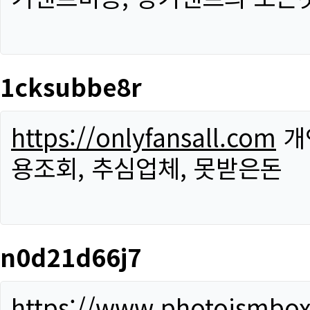
1cksubbe8r
https://onlyfansall.com
개
용조회, 추심업체, 못받은돈
n0d21d66j7
https://www.photoismbo