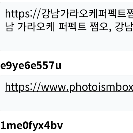
https://강남가라오케퍼펙트
남 가라오케 퍼펙트 쩜오, 강남
e9ye6e557u
https://www.photoismbo
1me0fyx4bv