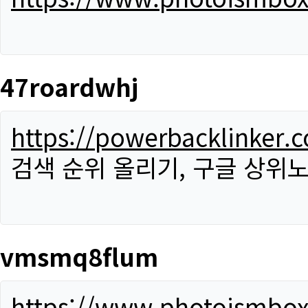
47roardwhj
https://powerbacklinker.
검색 순위 올리기, 구글 상위노
vmsmq8flum
https://www.photoismbo