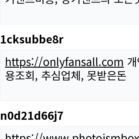
1cksubbe8r
https://onlyfansall.com
개
용조회, 추심업체, 못받은돈
n0d21d66j7
https://www.photoismbo