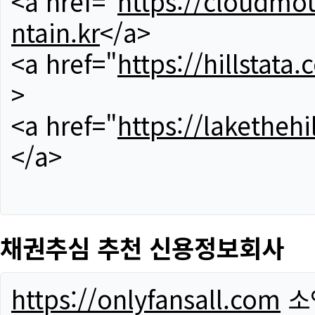
<a href="
https://cloudmou
ntain.kr
</a>
<a href="
https://hillstata.
>
<a href="
https://lakethehi
</a>
채권추심 추천 신용정보회사
https://onlyfansall.com
소