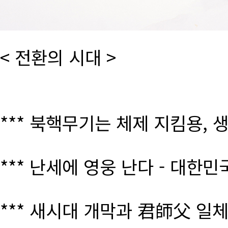
< 전환의 시대 >
*** 북핵무기는 체제 지킴용, 
*** 난세에 영웅 난다 - 대한
*** 새시대 개막과 君師父 일체