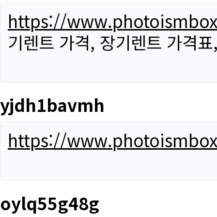
https://www.photoismbo
기렌트 가격, 장기렌트 가격표
yjdh1bavmh
https://www.photoismbo
oylq55g48g