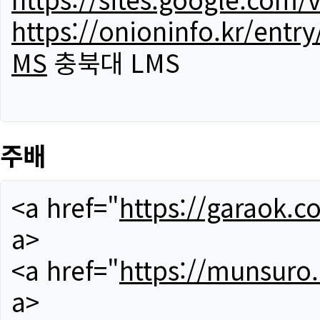
https://onioninfo.kr/
MS
충북대 LMS
주배
<a href="
https://garaok.c
a>
<a href="
https://munsuro
a>