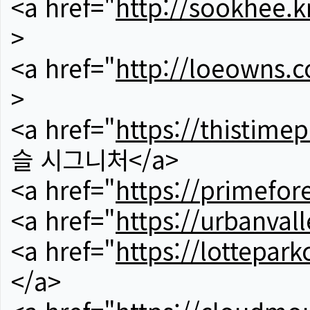
<a href="
http://sookhee.k
>
<a href="
http://loeowns.
>
<a href="
https://thistime
슬 시그니처</a>
<a href="
https://primefor
<a href="
https://urbanvall
<a href="
https://lotteparkc
</a>