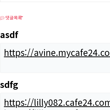
댓글목록
asdf
https://avine.mycafe24.c
sdfg
https://lilly082.cafe24.co