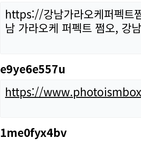
https://강남가라오케퍼펙트
남 가라오케 퍼펙트 쩜오, 강남
e9ye6e557u
https://www.photoismbo
1me0fyx4bv