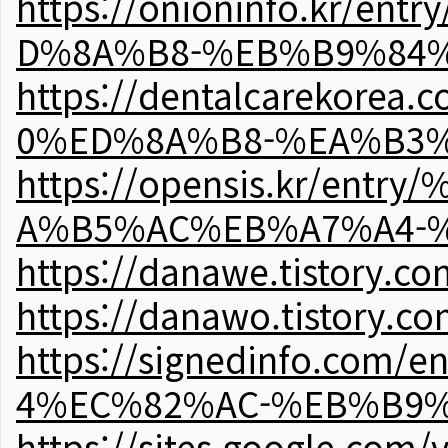
https://onioninfo.kr
D%8A%B8-%EB%B9%84
https://dentalcareko
0%ED%8A%B8-%EA%B3%
https://opensis.kr/e
A%B5%AC%EB%A7%A4-
https://danawe.tistory.c
https://danawo.tistory.c
https://signedinfo.c
4%EC%82%AC-%EB%B9%
https://sites.google.com