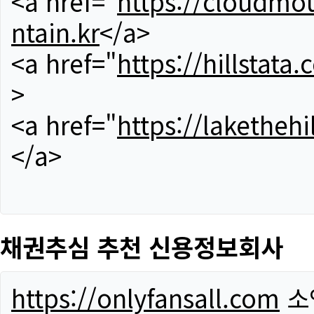
<a href="
https://cloudmou
ntain.kr
</a>
<a href="
https://hillstata.
>
<a href="
https://lakethehi
</a>
채권추심 추천 신용정보회사
https://onlyfansall.com
소