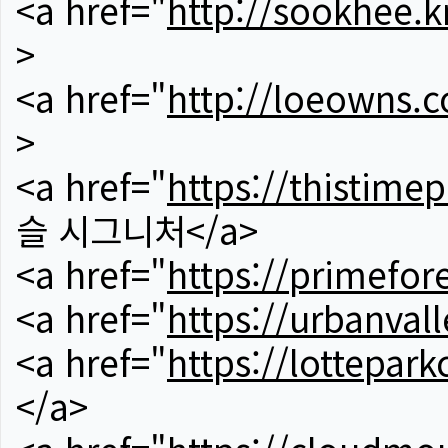
<a href="
http://sookhee.k
>
<a href="
http://loeowns.
>
<a href="
https://thistime
슬 시그니처</a>
<a href="
https://primefor
<a href="
https://urbanvall
<a href="
https://lotteparkc
</a>