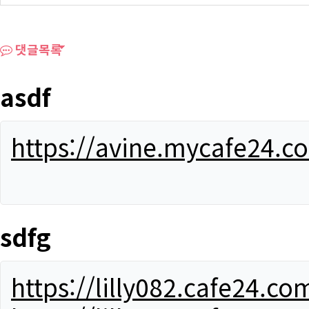
댓글목록
asdf
https://avine.mycafe24.c
sdfg
https://lilly082.cafe24.co