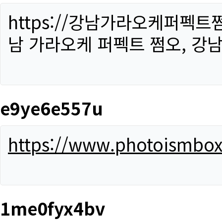
https://강남가라오케퍼펙트
남 가라오케 퍼펙트 쩜오, 강남
e9ye6e557u
https://www.photoismbo
1me0fyx4bv