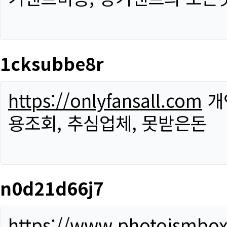
1cksubbe8r
https://onlyfansall.com
개
용조회, 추심업체, 못받은돈
n0d21d66j7
https://www.photoismbo