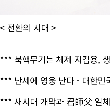
< 전환의 시대 >
*** 북핵무기는 체제 지킴용, 
*** 난세에 영웅 난다 - 대한
*** 새시대 개막과 君師父 일체