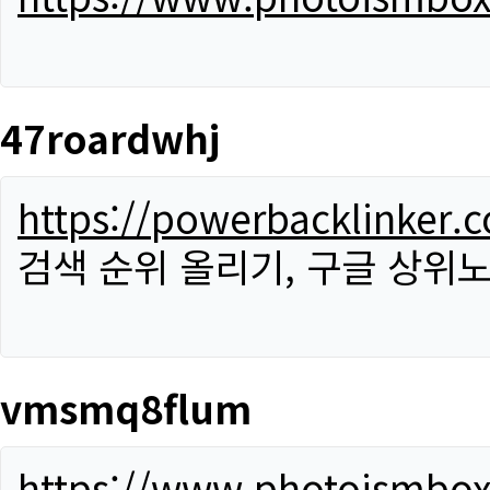
47roardwhj
https://powerbacklinker.
검색 순위 올리기, 구글 상위노
vmsmq8flum
https://www.photoismbo