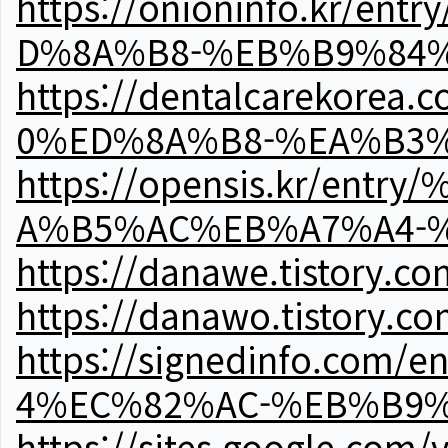
https://onioninfo.kr
D%8A%B8-%EB%B9%84
https://dentalcareko
0%ED%8A%B8-%EA%B3%
https://opensis.kr/e
A%B5%AC%EB%A7%A4-
https://danawe.tistory.c
https://danawo.tistory.c
https://signedinfo.c
4%EC%82%AC-%EB%B9%
https://sites.google.com