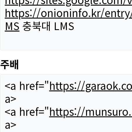
https://onioninfo.kr/
MS
충북대 LMS
주배
<a href="
https://garaok.c
a>
<a href="
https://munsuro
a>