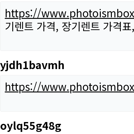
https://www.photoismbo
기렌트 가격, 장기렌트 가격표
yjdh1bavmh
https://www.photoismbo
oylq55g48g