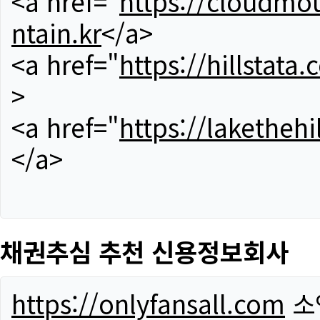
<a href="
https://cloudmou
ntain.kr
</a>
<a href="
https://hillstata.
>
<a href="
https://lakethehi
</a>
채권추심 추천 신용정보회사
https://onlyfansall.com
소