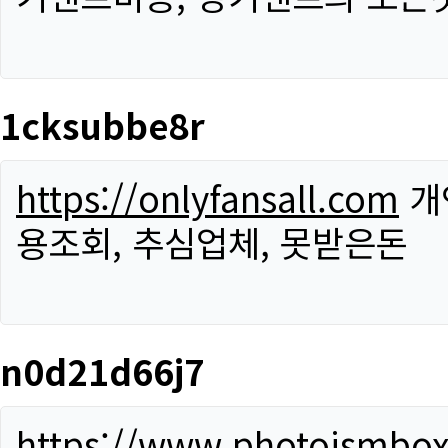
1cksubbe8r
https://onlyfansall.com
개
용조회, 추심업체, 못받은돈
n0d21d66j7
https://www.photoismbo