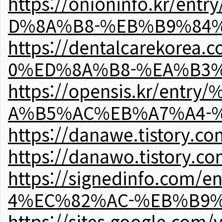
https://onioninfo.kr
D%8A%B8-%EB%B9%84
https://dentalcareko
0%ED%8A%B8-%EA%B3%
https://opensis.kr/e
A%B5%AC%EB%A7%A4-
https://danawe.tistory.c
https://danawo.tistory.c
https://signedinfo.c
4%EC%82%AC-%EB%B9%
https://sites.google.com