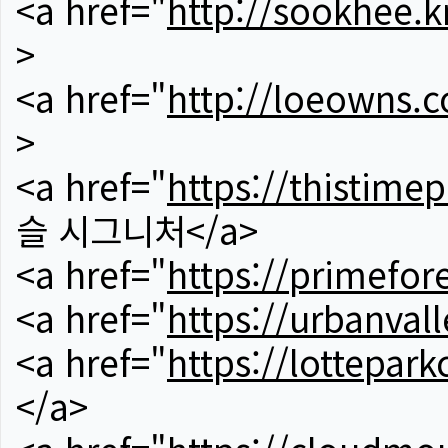
<a href="
http://sookhee.k
>
<a href="
http://loeowns.
>
<a href="
https://thistime
슬 시그니처</a>
<a href="
https://primefor
<a href="
https://urbanvall
<a href="
https://lotteparkc
</a>