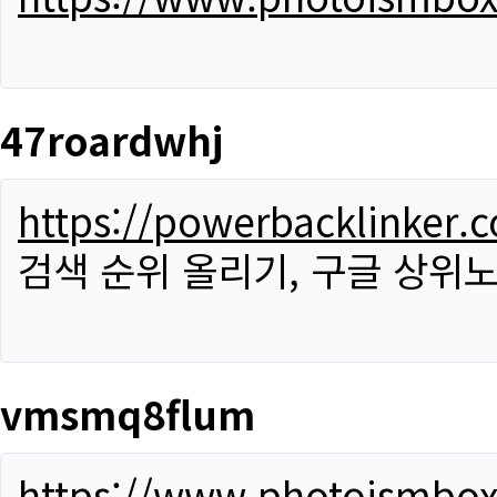
47roardwhj
https://powerbacklinker.
검색 순위 올리기, 구글 상위노
vmsmq8flum
https://www.photoismbo