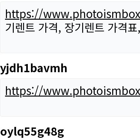
https://www.photoismbo
기렌트 가격, 장기렌트 가격표
yjdh1bavmh
https://www.photoismbo
oylq55g48g