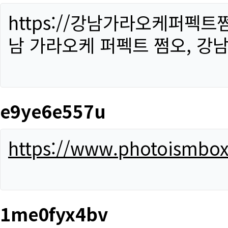
https://강남가라오케퍼펙트
남 가라오케 퍼펙트 쩜오, 강남
e9ye6e557u
https://www.photoismbo
1me0fyx4bv