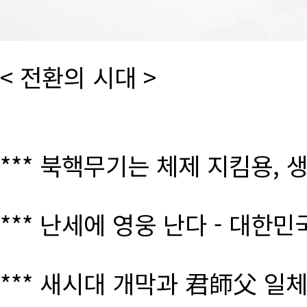
< 전환의 시대 >
*** 북핵무기는 체제 지킴용, 
*** 난세에 영웅 난다 - 대한
*** 새시대 개막과 君師父 일체