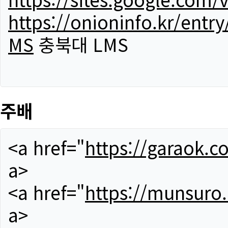
https://onioninfo.kr/
MS
충북대 LMS
주배
<a href="
https://garaok.c
a>
<a href="
https://munsuro
a>