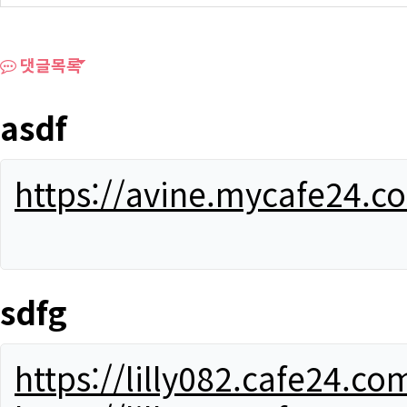
댓글목록
asdf
https://avine.mycafe24.c
sdfg
https://lilly082.cafe24.co