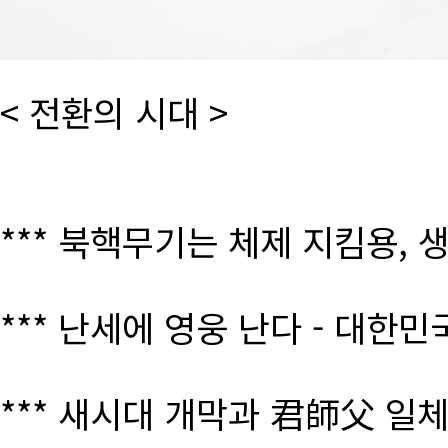
< 전환의 시대 >
*** 북핵무기는 체제 지킴용, 
*** 난세에 영웅 난다 - 대한
*** 새시대 개막과 君師父 일체