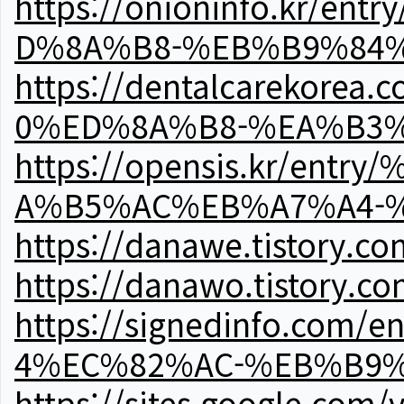
https://onioninfo.kr
D%8A%B8-%EB%B9%84
https://dentalcareko
0%ED%8A%B8-%EA%B3%
https://opensis.kr/e
A%B5%AC%EB%A7%A4-
https://danawe.tistory.c
https://danawo.tistory.c
https://signedinfo.c
4%EC%82%AC-%EB%B9%
https://sites.google.com