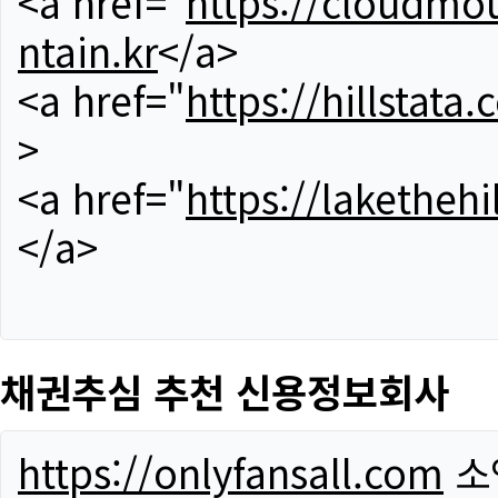
<a href="
https://cloudmou
ntain.kr
</a>
<a href="
https://hillstata.
>
<a href="
https://lakethehi
</a>
채권추심 추천 신용정보회사
https://onlyfansall.com
소