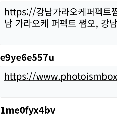
https://강남가라오케퍼펙트
남 가라오케 퍼펙트 쩜오, 강남
e9ye6e557u
https://www.photoismbo
1me0fyx4bv