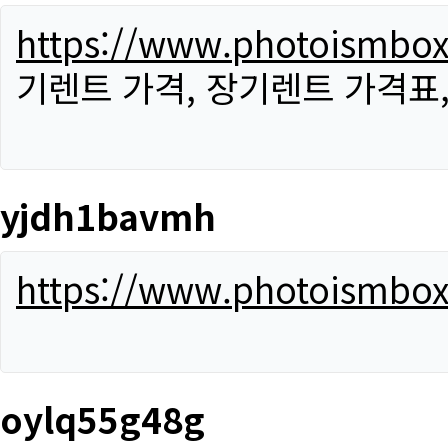
https://www.photoismbo
기렌트 가격, 장기렌트 가격표
yjdh1bavmh
https://www.photoismbo
oylq55g48g