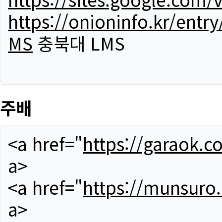
https://onioninfo.kr/
MS
충북대 LMS
주배
<a href="
https://garaok.c
a>
<a href="
https://munsuro
a>