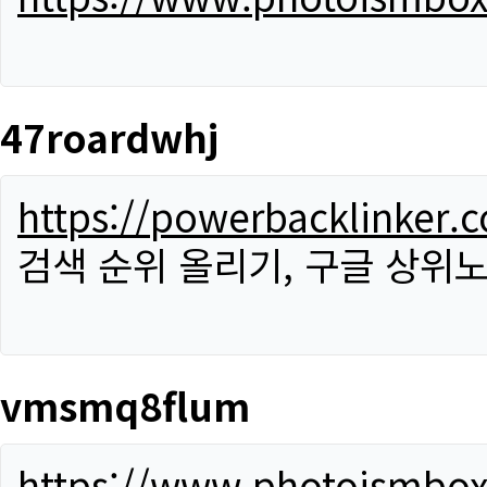
47roardwhj
https://powerbacklinker.
검색 순위 올리기, 구글 상위노
vmsmq8flum
https://www.photoismbo