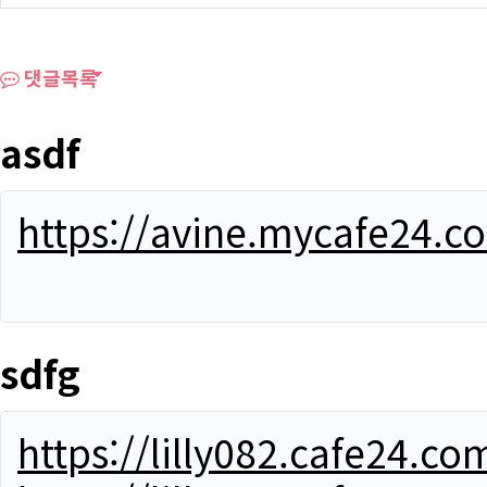
댓글목록
asdf
https://avine.mycafe24.c
sdfg
https://lilly082.cafe24.co