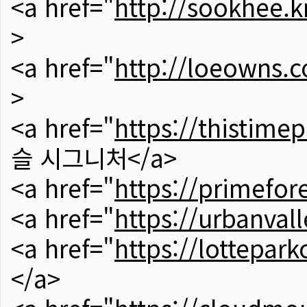
<a href="
http://sookhee.k
>
<a href="
http://loeowns.
>
<a href="
https://thistime
슬 시그니처</a>
<a href="
https://primefor
<a href="
https://urbanvall
<a href="
https://lotteparkc
</a>