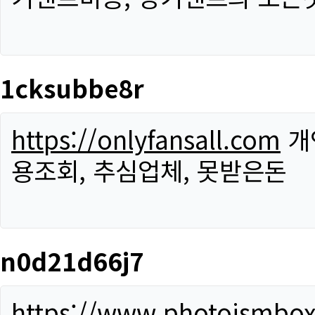
1cksubbe8r
https://onlyfansall.com
개
용조회, 추심업체, 못받은돈
n0d21d66j7
https://www.photoismbo