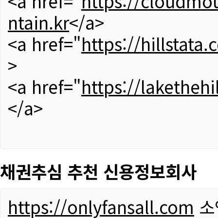
<a href="
https://cloudmou
ntain.kr
</a>
<a href="
https://hillstata.
>
<a href="
https://lakethehi
</a>
채권추심 추천 신용정보회사
https://onlyfansall.com
소