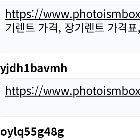
https://www.photoismbo
기렌트 가격, 장기렌트 가격표
yjdh1bavmh
https://www.photoismbo
oylq55g48g