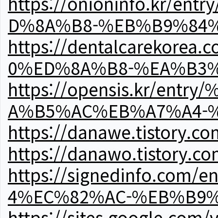
https://onioninfo.kr
D%8A%B8-%EB%B9%84
https://dentalcareko
0%ED%8A%B8-%EA%B3%
https://opensis.kr/e
A%B5%AC%EB%A7%A4-
https://danawe.tistory.c
https://danawo.tistory.c
https://signedinfo.c
4%EC%82%AC-%EB%B9%
https://sites.google.com