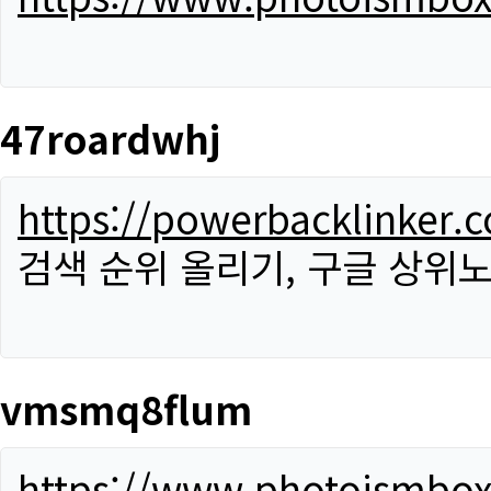
47roardwhj
https://powerbacklinker.
검색 순위 올리기, 구글 상위노
vmsmq8flum
https://www.photoismbo