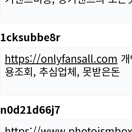
1cksubbe8r
https://onlyfansall.com
개
용조회, 추심업체, 못받은돈
n0d21d66j7
https://www.photoismbo