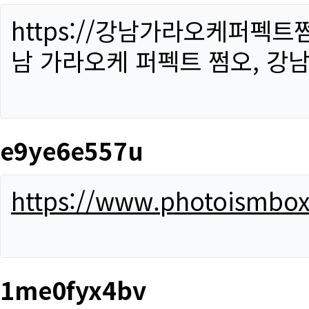
https://강남가라오케퍼펙트
남 가라오케 퍼펙트 쩜오, 강남
e9ye6e557u
https://www.photoismbo
1me0fyx4bv