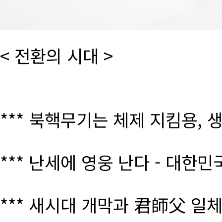
< 전환의 시대 >
*** 북핵무기는 체제 지킴용, 
*** 난세에 영웅 난다 - 대한
*** 새시대 개막과 君師父 일체