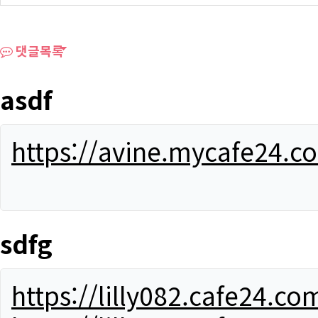
댓글목록
asdf
https://avine.mycafe24.c
sdfg
https://lilly082.cafe24.co