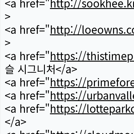
<a href="
http://sookhee.k
>
<a href="
http://loeowns.
>
<a href="
https://thistime
슬 시그니처</a>
<a href="
https://primefor
<a href="
https://urbanvall
<a href="
https://lotteparkc
</a>