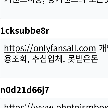
1cksubbe8r
https://onlyfansall.com
개
용조회, 추심업체, 못받은돈
n0d21d66j7
https://www.photoismbo