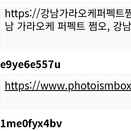
https://강남가라오케퍼펙트
남 가라오케 퍼펙트 쩜오, 강남
e9ye6e557u
https://www.photoismbo
1me0fyx4bv