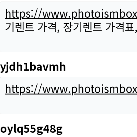
https://www.photoismbo
기렌트 가격, 장기렌트 가격표
yjdh1bavmh
https://www.photoismbo
oylq55g48g