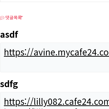
댓글목록
asdf
https://avine.mycafe24.c
sdfg
https://lilly082.cafe24.co