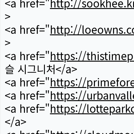
<a href="
http://sookhee.k
>
<a href="
http://loeowns.
>
<a href="
https://thistime
슬 시그니처</a>
<a href="
https://primefor
<a href="
https://urbanvall
<a href="
https://lotteparkc
</a>