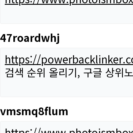
47roardwhj
https://powerbacklinker.
검색 순위 올리기, 구글 상위노
vmsmq8flum
https://www.photoismbo