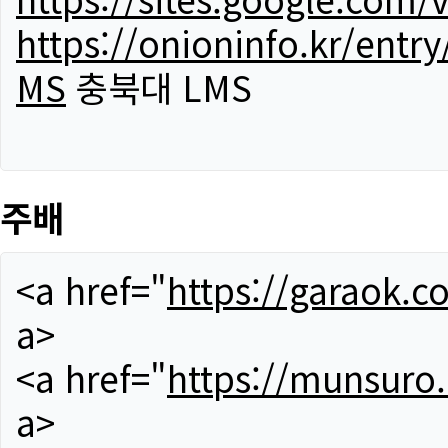
https://onioninfo.kr/
MS
충북대 LMS
주배
<a href="
https://garaok.c
a>
<a href="
https://munsuro
a>