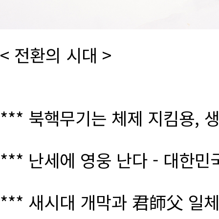
< 전환의 시대 >
*** 북핵무기는 체제 지킴용, 
*** 난세에 영웅 난다 - 대한
*** 새시대 개막과 君師父 일체