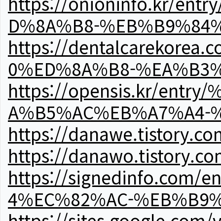
https://onioninfo.kr
D%8A%B8-%EB%B9%84
https://dentalcareko
0%ED%8A%B8-%EA%B3%
https://opensis.kr/e
A%B5%AC%EB%A7%A4-
https://danawe.tistory.c
https://danawo.tistory.c
https://signedinfo.c
4%EC%82%AC-%EB%B9%
https://sites.google.com