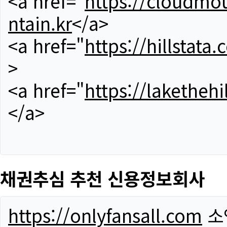
<a href="
https://cloudmou
ntain.kr
</a>
<a href="
https://hillstata.
>
<a href="
https://lakethehi
</a>
채권추심 추천 신용정보회사
https://onlyfansall.com
소