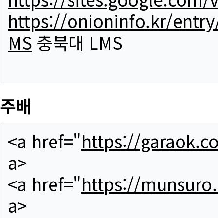
https://onioninfo.kr/
MS
충북대 LMS
주배
<a href="
https://garaok.c
a>
<a href="
https://munsuro
a>