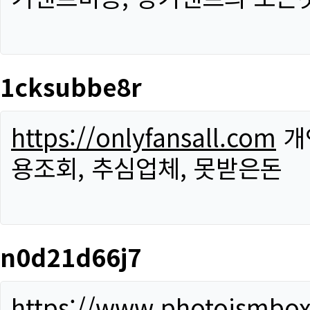
1cksubbe8r
https://onlyfansall.com
개
용조회, 추심업체, 못받은돈
n0d21d66j7
https://www.photoismbo