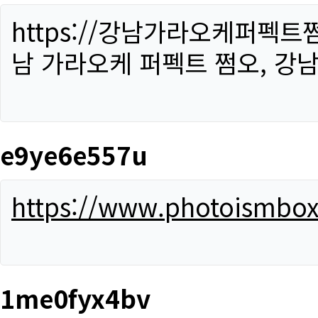
https://강남가라오케퍼펙트
남 가라오케 퍼펙트 쩜오, 강남
e9ye6e557u
https://www.photoismbo
1me0fyx4bv