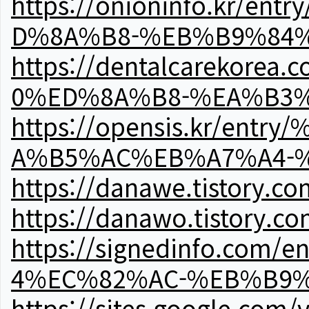
https://onioninfo.kr
D%8A%B8-%EB%B9%84
https://dentalcareko
0%ED%8A%B8-%EA%B3%
https://opensis.kr/e
A%B5%AC%EB%A7%A4-
https://danawe.tistory.c
https://danawo.tistory.c
https://signedinfo.c
4%EC%82%AC-%EB%B9%
https://sites.google.com