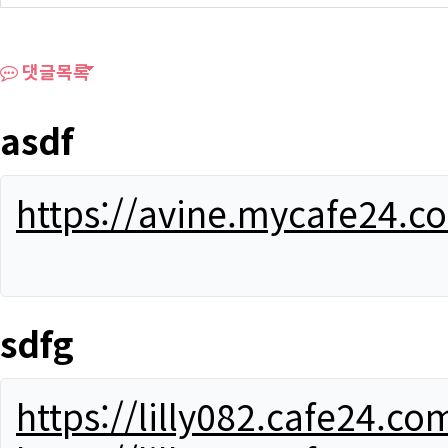
댓글목록
asdf
https://avine.mycafe24.c
sdfg
https://lilly082.cafe24.co