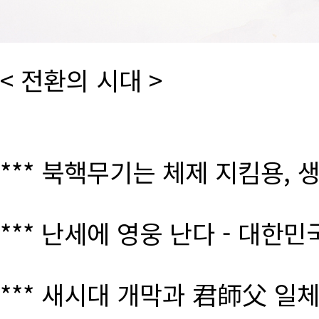
< 전환의 시대 >
*** 북핵무기는 체제 지킴용, 
*** 난세에 영웅 난다 - 대한
*** 새시대 개막과 君師父 일체