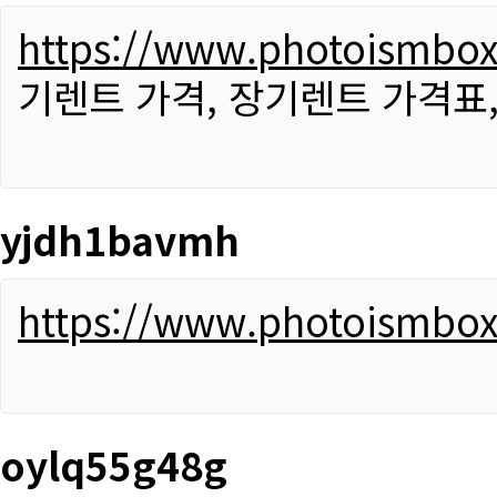
https://www.photoismbo
기렌트 가격, 장기렌트 가격표
yjdh1bavmh
https://www.photoismbo
oylq55g48g