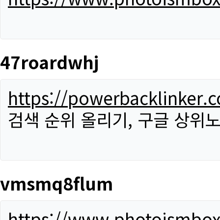
47roardwhj
https://powerbacklinker.
검색 순위 올리기, 구글 상위노
vmsmq8flum
https://www.photoismbo