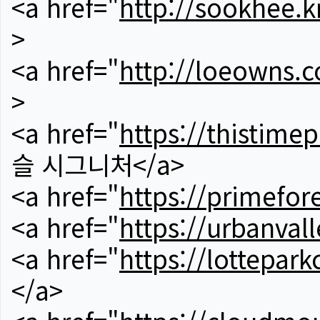
<a href="
http://sookhee.k
>
<a href="
http://loeowns.
>
<a href="
https://thistime
슬 시그니처</a>
<a href="
https://primefor
<a href="
https://urbanvall
<a href="
https://lotteparkc
</a>