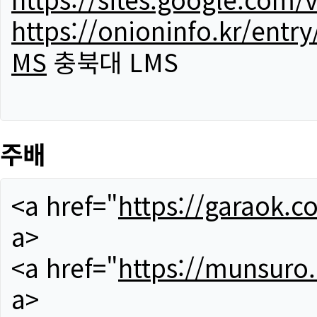
https://onioninfo.kr/
MS
충북대 LMS
주배
<a href="
https://garaok.c
a>
<a href="
https://munsuro
a>