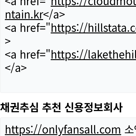
<a href="
https://cloudmou
ntain.kr
</a>
<a href="
https://hillstata.
>
<a href="
https://lakethehi
</a>
채권추심 추천 신용정보회사
https://onlyfansall.com
소