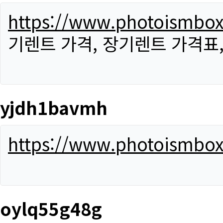
https://www.photoismbo
기렌트 가격, 장기렌트 가격표
yjdh1bavmh
https://www.photoismbo
oylq55g48g