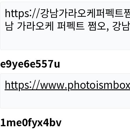
https://강남가라오케퍼펙트
남 가라오케 퍼펙트 쩜오, 강남
e9ye6e557u
https://www.photoismbo
1me0fyx4bv