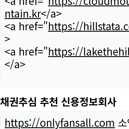
<a href="
https://cloudmou
ntain.kr
</a>
<a href="
https://hillstata.
>
<a href="
https://lakethehi
</a>
채권추심 추천 신용정보회사
https://onlyfansall.com
소