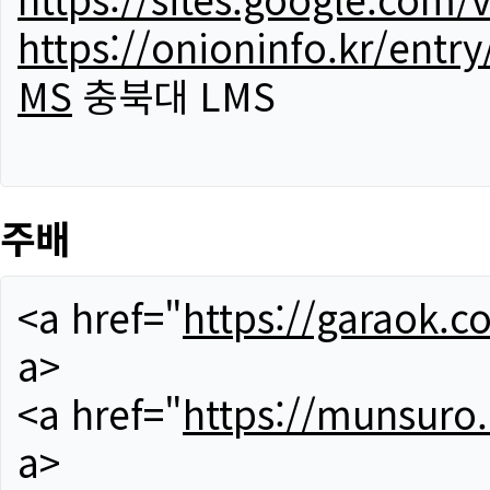
https://onioninfo.kr/
MS
충북대 LMS
주배
<a href="
https://garaok.c
a>
<a href="
https://munsuro
a>