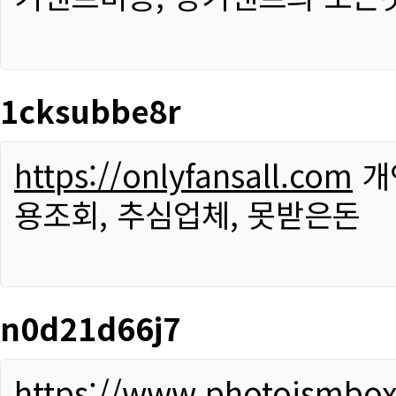
1cksubbe8r
https://onlyfansall.com
개
용조회, 추심업체, 못받은돈
n0d21d66j7
https://www.photoismbo