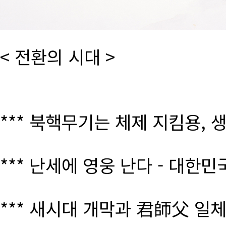
< 전환의 시대 >
*** 북핵무기는 체제 지킴용, 
*** 난세에 영웅 난다 - 대한
*** 새시대 개막과 君師父 일체