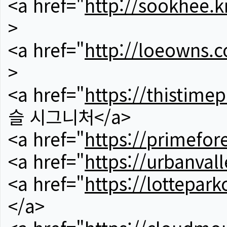
<a href="
http://sookhee.k
>
<a href="
http://loeowns.
>
<a href="
https://thistime
슬 시그니처</a>
<a href="
https://primefor
<a href="
https://urbanvall
<a href="
https://lotteparkc
</a>