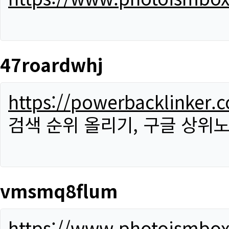
47roardwhj
https://powerbacklinker.
검색 순위 올리기, 구글 상위노
vmsmq8flum
https://www.photoismbo