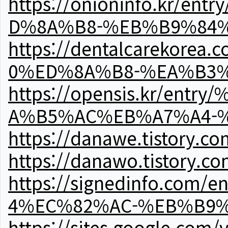
https://onioninfo.kr
D%8A%B8-%EB%B9%84
https://dentalcareko
0%ED%8A%B8-%EA%B3%
https://opensis.kr/e
A%B5%AC%EB%A7%A4-
https://danawe.tistory.c
https://danawo.tistory.c
https://signedinfo.c
4%EC%82%AC-%EB%B9%
https://sites.google.com