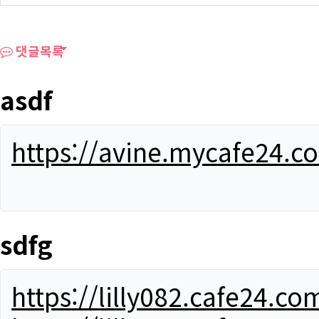
댓글목록
asdf
https://avine.mycafe24.c
sdfg
https://lilly082.cafe24.co