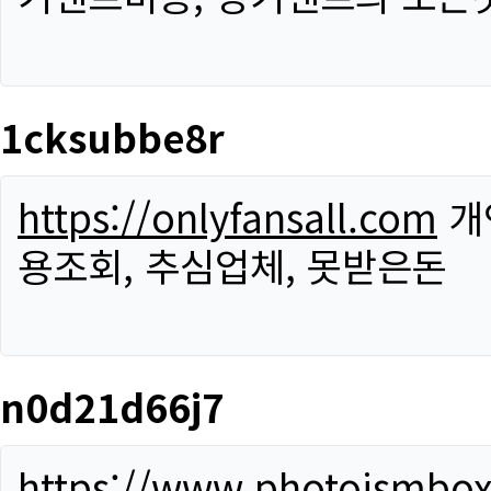
1cksubbe8r
https://onlyfansall.com
개
용조회, 추심업체, 못받은돈
n0d21d66j7
https://www.photoismbo