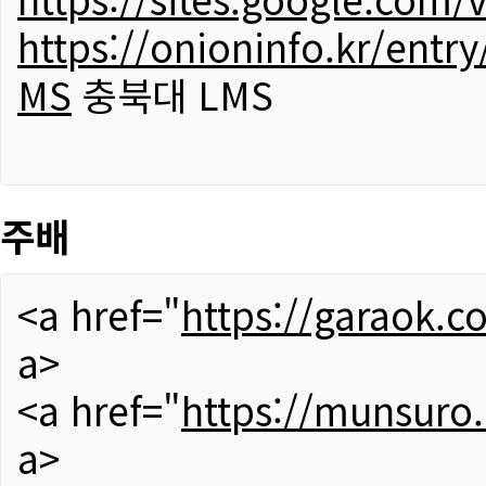
https://onioninfo.kr/
MS
충북대 LMS
주배
<a href="
https://garaok.c
a>
<a href="
https://munsuro
a>