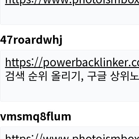
47roardwhj
https://powerbacklinker.
검색 순위 올리기, 구글 상위노
vmsmq8flum
https://www.photoismbo