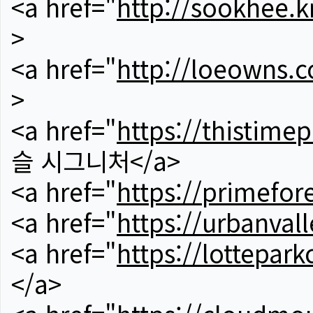
<a href="
http://sookhee.k
>
<a href="
http://loeowns.
>
<a href="
https://thistime
슬 시그니처</a>
<a href="
https://primefor
<a href="
https://urbanvall
<a href="
https://lotteparkc
</a>