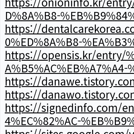
https://onioninfo.kr
D%8A%B8-%EB%B9%84
https://dentalcareko
0%ED%8A%B8-%EA%B3%
https://opensis.kr/e
A%B5%AC%EB%A7%A4-
https://danawe.tistory.c
https://danawo.tistory.c
https://signedinfo.c
4%EC%82%AC-%EB%B9%
https://sites.google.com