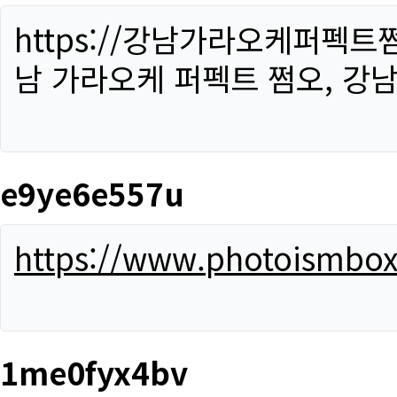
https://강남가라오케퍼펙트
남 가라오케 퍼펙트 쩜오, 강남
e9ye6e557u
https://www.photoismbo
1me0fyx4bv