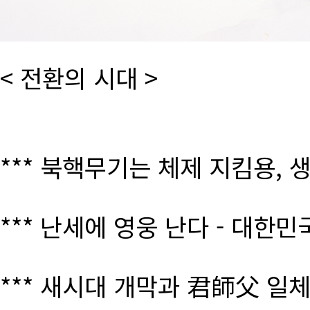
< 전환의 시대 >
*** 북핵무기는 체제 지킴용, 
*** 난세에 영웅 난다 - 대한
*** 새시대 개막과 君師父 일체