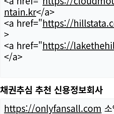
<a href="
https://cloudmou
ntain.kr
</a>
<a href="
https://hillstata.
>
<a href="
https://lakethehi
</a>
채권추심 추천 신용정보회사
https://onlyfansall.com
소