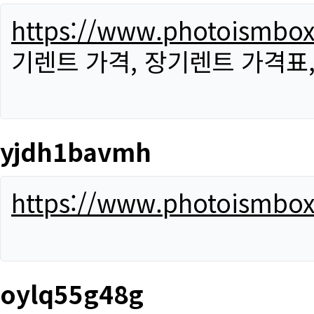
https://www.photoismbo
기렌트 가격, 장기렌트 가격표
yjdh1bavmh
https://www.photoismbo
oylq55g48g