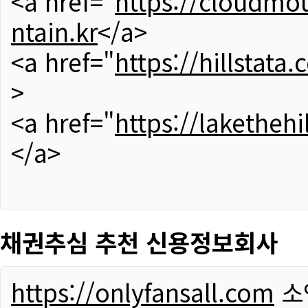
<a href="
https://cloudmou
ntain.kr
</a>
<a href="
https://hillstata.
>
<a href="
https://lakethehi
</a>
채권추심 추천 신용정보회사
https://onlyfansall.com
소