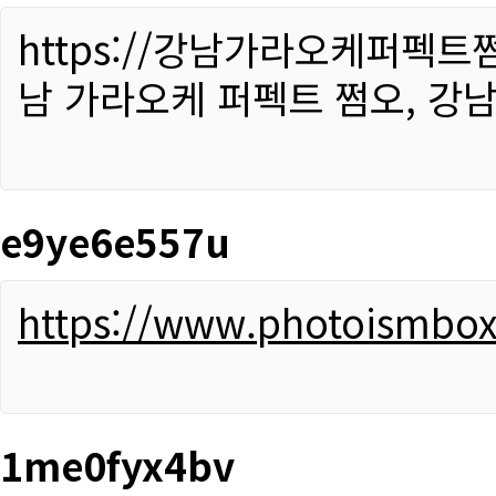
https://강남가라오케퍼펙트
남 가라오케 퍼펙트 쩜오, 강남
e9ye6e557u
https://www.photoismbo
1me0fyx4bv