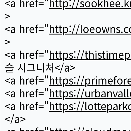
<a href="
http://sookhee.k
>
<a href="
http://loeowns.
>
<a href="
https://thistime
슬 시그니처</a>
<a href="
https://primefor
<a href="
https://urbanvall
<a href="
https://lotteparkc
</a>