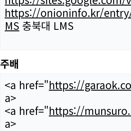
https://onioninfo.kr/
MS
충북대 LMS
주배
<a href="
https://garaok.c
a>
<a href="
https://munsuro
a>