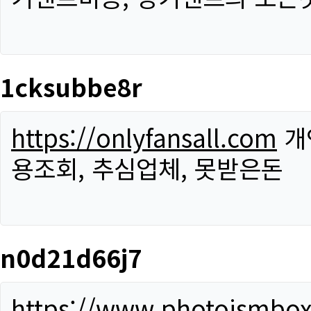
1cksubbe8r
https://onlyfansall.com
개
용조회, 추심업체, 못받은돈
n0d21d66j7
https://www.photoismbo