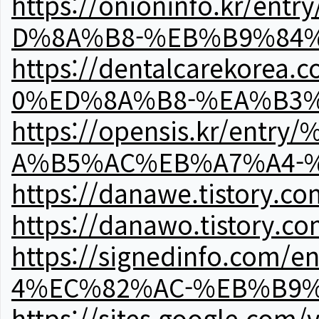
https://onioninfo.kr
D%8A%B8-%EB%B9%84
https://dentalcareko
0%ED%8A%B8-%EA%B3%
https://opensis.kr/e
A%B5%AC%EB%A7%A4-
https://danawe.tistory.c
https://danawo.tistory.c
https://signedinfo.c
4%EC%82%AC-%EB%B9%
https://sites.google.com