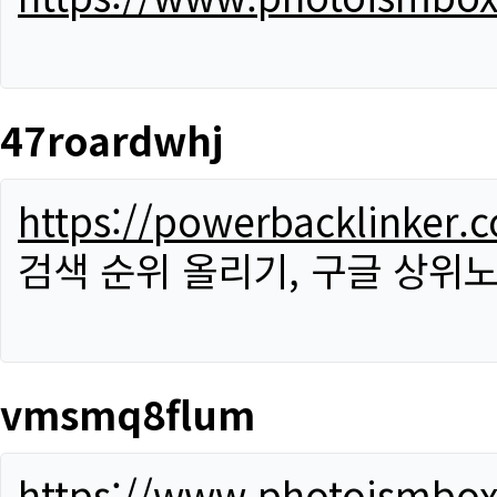
47roardwhj
https://powerbacklinker.
검색 순위 올리기, 구글 상위노
vmsmq8flum
https://www.photoismbo