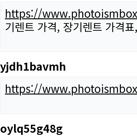
https://www.photoismbo
기렌트 가격, 장기렌트 가격표
yjdh1bavmh
https://www.photoismbo
oylq55g48g