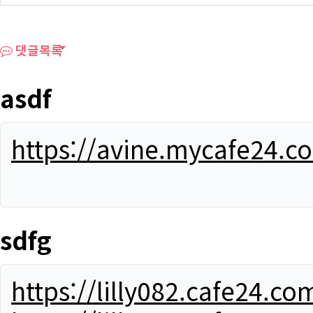
댓글목록
asdf
https://avine.mycafe24.c
sdfg
https://lilly082.cafe24.co