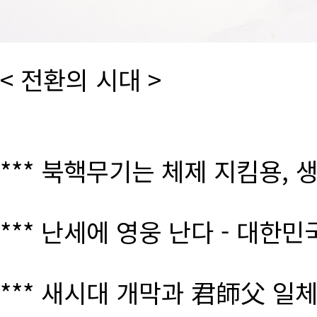
< 전환의 시대 >
*** 북핵무기는 체제 지킴용, 
*** 난세에 영웅 난다 - 대한
*** 새시대 개막과 君師父 일체