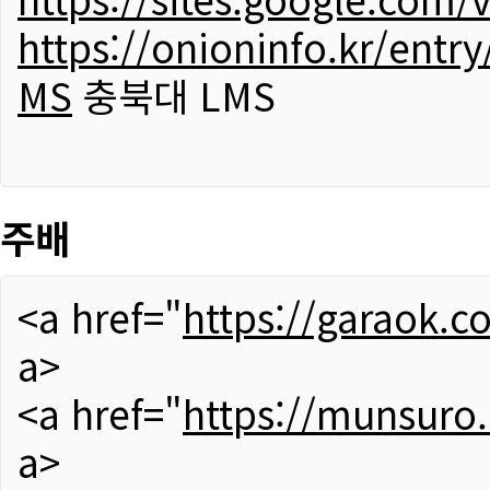
https://onioninfo.kr/
MS
충북대 LMS
주배
<a href="
https://garaok.c
a>
<a href="
https://munsuro
a>