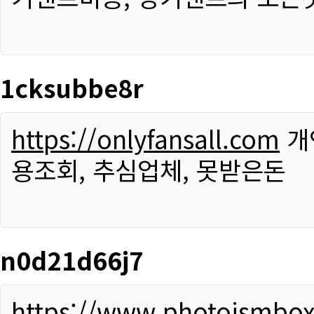
1cksubbe8r
https://onlyfansall.com
개
용조회, 추심업체, 못받은돈
n0d21d66j7
https://www.photoismbo