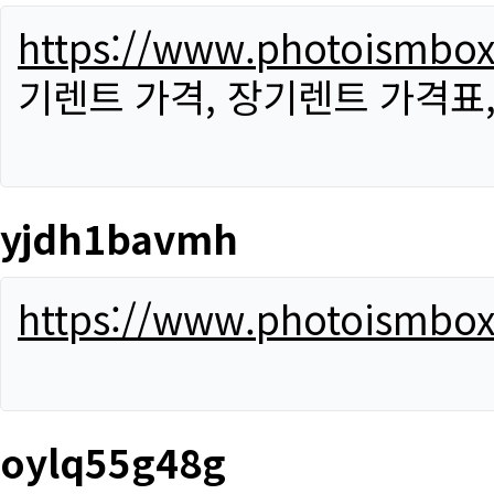
https://www.photoismbo
기렌트 가격, 장기렌트 가격표
yjdh1bavmh
https://www.photoismbo
oylq55g48g