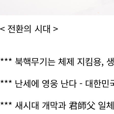
< 전환의 시대 >
*** 북핵무기는 체제 지킴용, 
*** 난세에 영웅 난다 - 대한
*** 새시대 개막과 君師父 일체