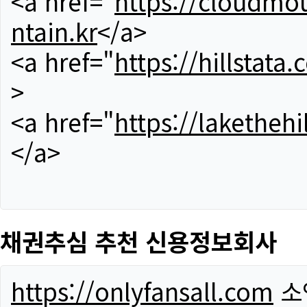
<a href="
https://cloudmou
ntain.kr
</a>
<a href="
https://hillstata.
>
<a href="
https://lakethehi
</a>
채권추심 추천 신용정보회사
https://onlyfansall.com
소