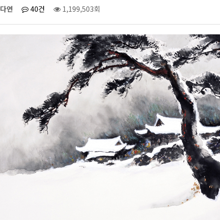
다연
40건
1,199,503회