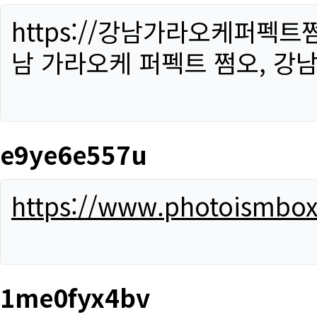
https://강남가라오케퍼펙트
남 가라오케 퍼펙트 쩜오, 강남
e9ye6e557u
https://www.photoismbo
1me0fyx4bv