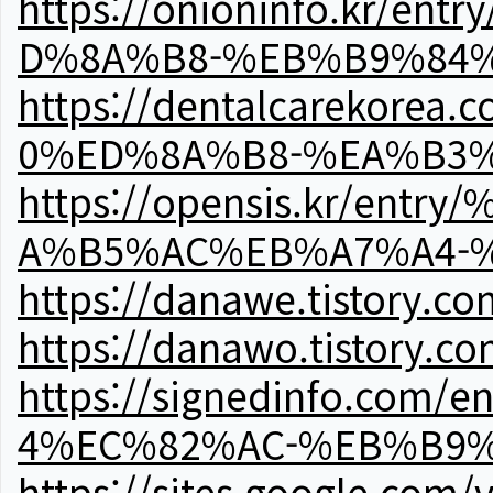
https://onioninfo.kr
D%8A%B8-%EB%B9%84
https://dentalcareko
0%ED%8A%B8-%EA%B3%
https://opensis.kr/e
A%B5%AC%EB%A7%A4-
https://danawe.tistory.c
https://danawo.tistory.c
https://signedinfo.c
4%EC%82%AC-%EB%B9%
https://sites.google.com