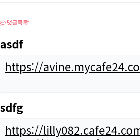
댓글목록
asdf
https://avine.mycafe24.c
sdfg
https://lilly082.cafe24.co