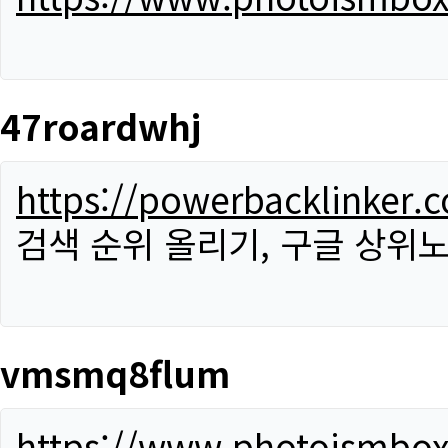
47roardwhj
https://powerbacklinker.
검색 순위 올리기, 구글 상위노
vmsmq8flum
https://www.photoismbo