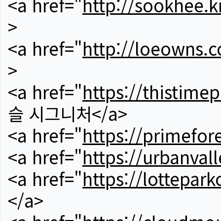
<a href="
http://sookhee.k
>
<a href="
http://loeowns.
>
<a href="
https://thistime
슬 시그니처</a>
<a href="
https://primefor
<a href="
https://urbanvall
<a href="
https://lotteparkc
</a>