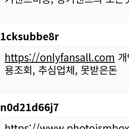
1cksubbe8r
https://onlyfansall.com
개
용조회, 추심업체, 못받은돈
n0d21d66j7
https://www.photoismbo