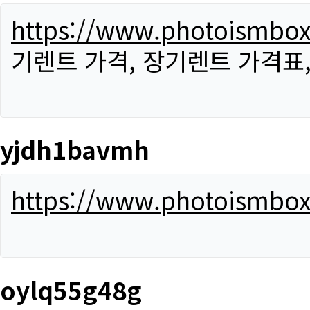
https://www.photoismbo
기렌트 가격, 장기렌트 가격표
yjdh1bavmh
https://www.photoismbo
oylq55g48g