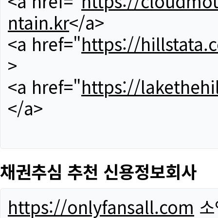
<a href="
https://cloudmou
ntain.kr
</a>
<a href="
https://hillstata.
>
<a href="
https://lakethehi
</a>
채권추심 추천 신용정보회사
https://onlyfansall.com
소