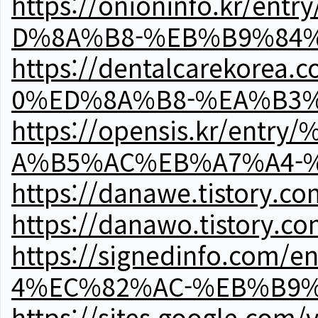
https://onioninfo.kr
D%8A%B8-%EB%B9%84
https://dentalcareko
0%ED%8A%B8-%EA%B3%
https://opensis.kr/e
A%B5%AC%EB%A7%A4-
https://danawe.tistory.c
https://danawo.tistory.c
https://signedinfo.c
4%EC%82%AC-%EB%B9%
https://sites.google.com