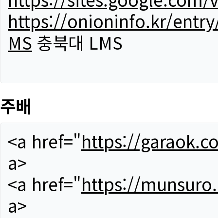
https://onioninfo.kr/
MS
충북대 LMS
주배
<a href="
https://garaok.c
a>
<a href="
https://munsuro
a>