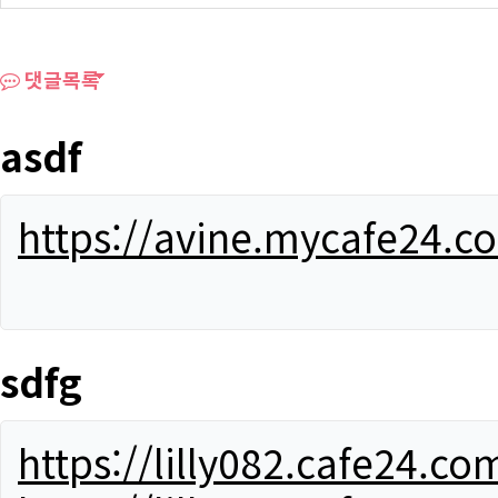
댓글목록
asdf
https://avine.mycafe24.c
sdfg
https://lilly082.cafe24.co