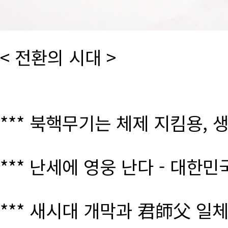
< 전환의 시대 >
*** 북핵무기는 체제 지킴용, 
*** 난세에 영웅 난다 - 대한
*** 새시대 개막과 君師父 일체