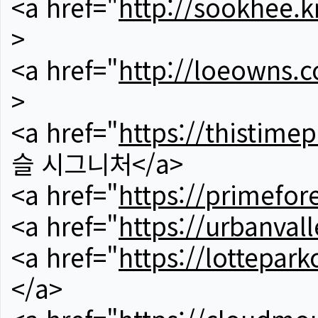
<a href="
http://sookhee.k
>
<a href="
http://loeowns.
>
<a href="
https://thistime
슬 시그니처</a>
<a href="
https://primefor
<a href="
https://urbanvall
<a href="
https://lotteparkc
</a>