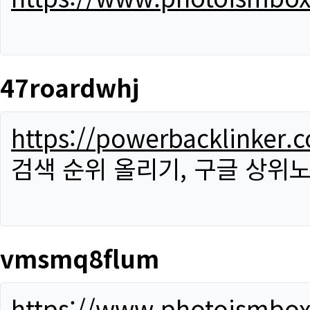
47roardwhj
https://powerbacklinker.
검색 순위 올리기, 구글 상위노
vmsmq8flum
https://www.photoismbo