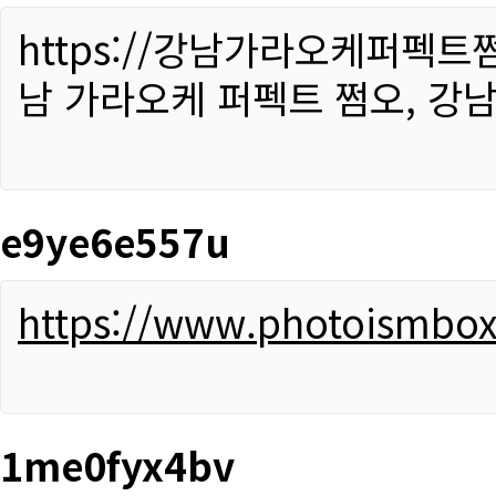
https://강남가라오케퍼펙트
남 가라오케 퍼펙트 쩜오, 강남
e9ye6e557u
https://www.photoismbo
1me0fyx4bv