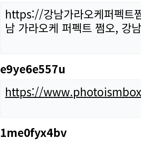
https://강남가라오케퍼펙트
남 가라오케 퍼펙트 쩜오, 강남
e9ye6e557u
https://www.photoismbo
1me0fyx4bv