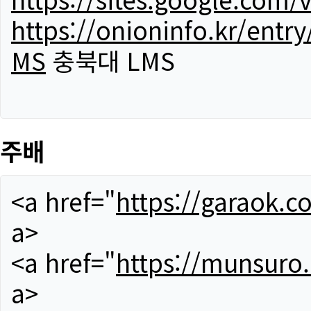
https://onioninfo.kr/
MS
충북대 LMS
주배
<a href="
https://garaok.c
a>
<a href="
https://munsuro
a>