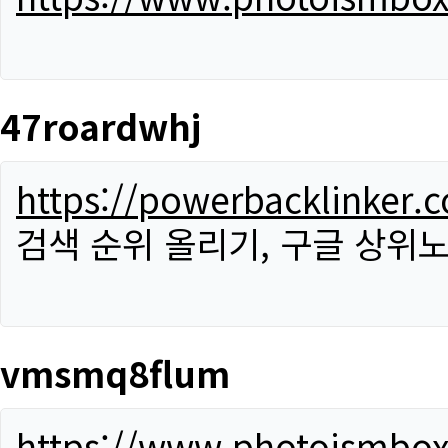
47roardwhj
https://powerbacklinker.
검색 순위 올리기, 구글 상위노
vmsmq8flum
https://www.photoismbo