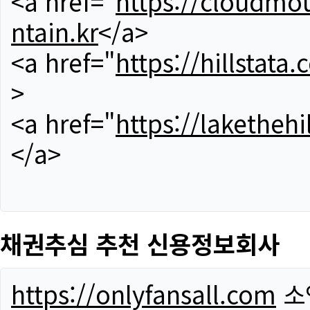
<a href="
https://cloudmou
ntain.kr
</a>
<a href="
https://hillstata.
>
<a href="
https://lakethehi
</a>
채권추심 추천 신용정보회사
https://onlyfansall.com
소