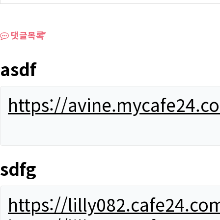
댓글목록
asdf
https://avine.mycafe24.c
sdfg
https://lilly082.cafe24.co