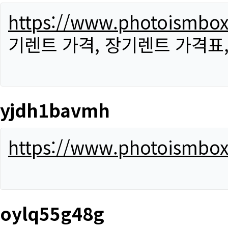
https://www.photoismbo
기렌트 가격, 장기렌트 가격표
yjdh1bavmh
https://www.photoismbo
oylq55g48g