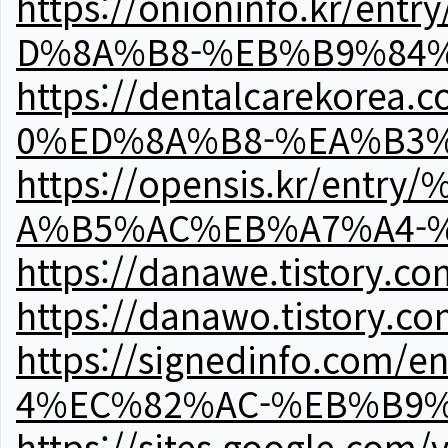
https://onioninfo.kr
D%8A%B8-%EB%B9%84
https://dentalcareko
0%ED%8A%B8-%EA%B3%
https://opensis.kr/e
A%B5%AC%EB%A7%A4-
https://danawe.tistory.c
https://danawo.tistory.c
https://signedinfo.c
4%EC%82%AC-%EB%B9%
https://sites.google.com