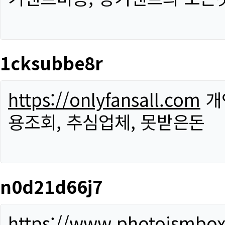
1cksubbe8r
https://onlyfansall.com
개
용조회, 추심업체, 못받은돈
n0d21d66j7
https://www.photoismbo