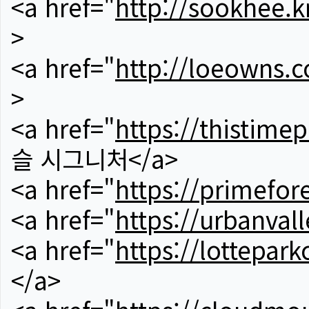
<a href="
http://sookhee.k
>
<a href="
http://loeowns.
>
<a href="
https://thistime
슬 시그니처</a>
<a href="
https://primefor
<a href="
https://urbanvall
<a href="
https://lotteparkc
</a>