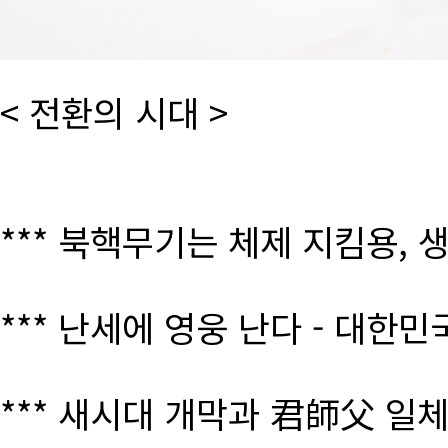
< 전환의 시대 >
*** 북핵무기는 체제 지킴용, 
*** 난세에 영웅 난다 - 대한
*** 새시대 개막과 君師父 일체