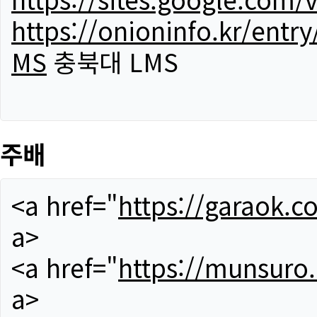
https://onioninfo.kr/
MS
충북대 LMS
주배
<a href="
https://garaok.c
a>
<a href="
https://munsuro
a>