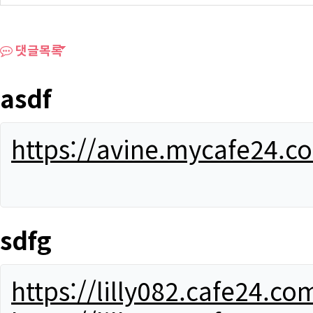
댓글목록
asdf
https://avine.mycafe24.c
sdfg
https://lilly082.cafe24.co