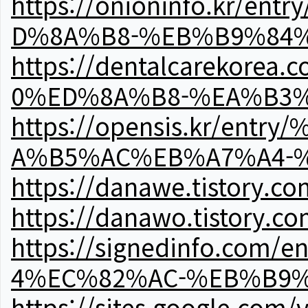
https://onioninfo.kr
D%8A%B8-%EB%B9%84
https://dentalcareko
0%ED%8A%B8-%EA%B3%
https://opensis.kr/e
A%B5%AC%EB%A7%A4-
https://danawe.tistory.c
https://danawo.tistory.c
https://signedinfo.c
4%EC%82%AC-%EB%B9%
https://sites.google.com