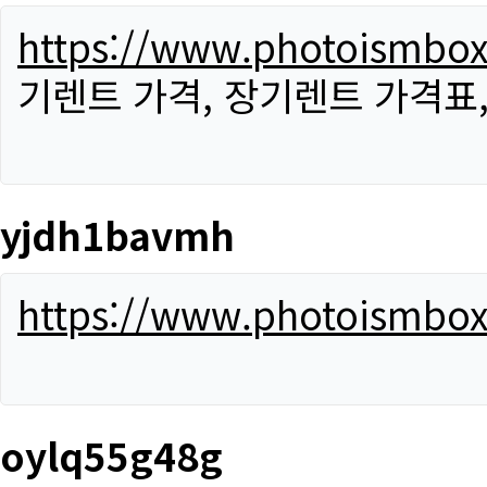
https://www.photoismbo
기렌트 가격, 장기렌트 가격표
yjdh1bavmh
https://www.photoismbo
oylq55g48g