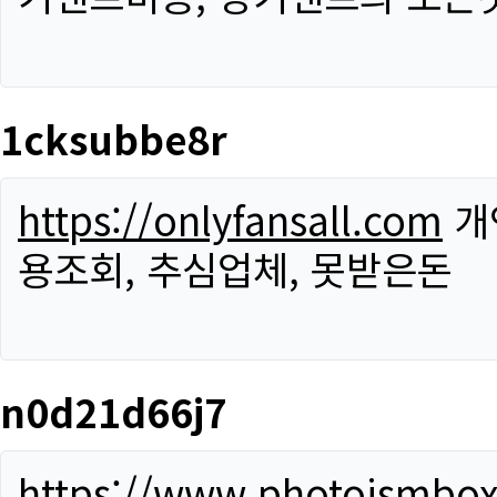
1cksubbe8r
https://onlyfansall.com
개
용조회, 추심업체, 못받은돈
n0d21d66j7
https://www.photoismbo