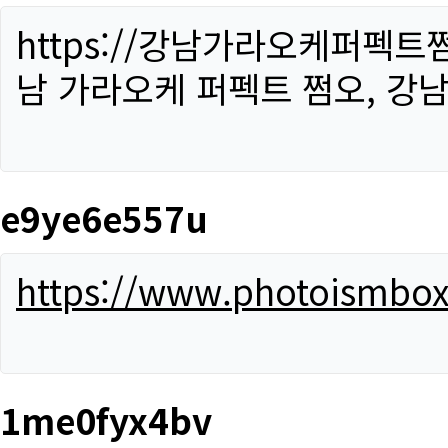
https://강남가라오케퍼펙트
남 가라오케 퍼펙트 쩜오, 강남
e9ye6e557u
https://www.photoismbo
1me0fyx4bv