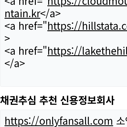
<a href="
https://cloudmou
ntain.kr
</a>
<a href="
https://hillstata.
>
<a href="
https://lakethehi
</a>
채권추심 추천 신용정보회사
https://onlyfansall.com
소