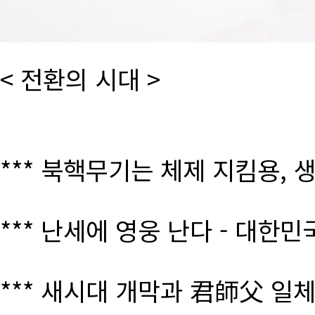
< 전환의 시대 >
*** 북핵무기는 체제 지킴용, 
*** 난세에 영웅 난다 - 대한
*** 새시대 개막과 君師父 일체