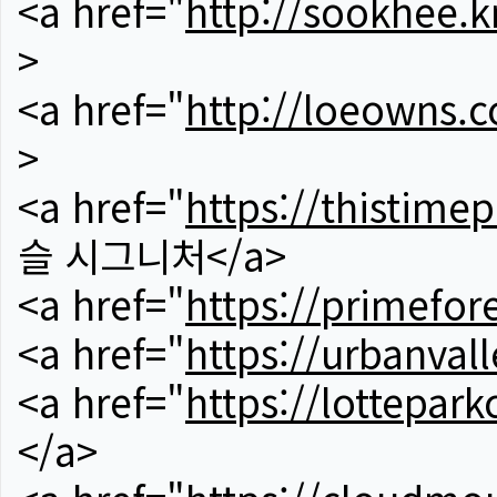
<a href="
http://sookhee.k
>
<a href="
http://loeowns.
>
<a href="
https://thistime
슬 시그니처</a>
<a href="
https://primefor
<a href="
https://urbanvall
<a href="
https://lotteparkc
</a>