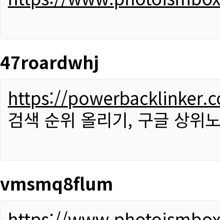
47roardwhj
https://powerbacklinker.
검색 순위 올리기, 구글 상위노
vmsmq8flum
https://www.photoismbo