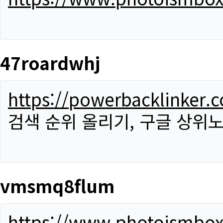
47roardwhj
https://powerbacklinker.
검색 순위 올리기, 구글 상위노
vmsmq8flum
https://www.photoismbo