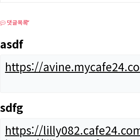
댓글목록
asdf
https://avine.mycafe24.c
sdfg
https://lilly082.cafe24.co