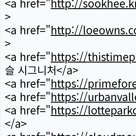
<a href="
http://sookhee.k
>
<a href="
http://loeowns.
>
<a href="
https://thistime
슬 시그니처</a>
<a href="
https://primefor
<a href="
https://urbanvall
<a href="
https://lotteparkc
</a>