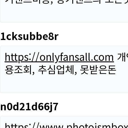
1cksubbe8r
https://onlyfansall.com
개
용조회, 추심업체, 못받은돈
n0d21d66j7
https://www.photoismbo