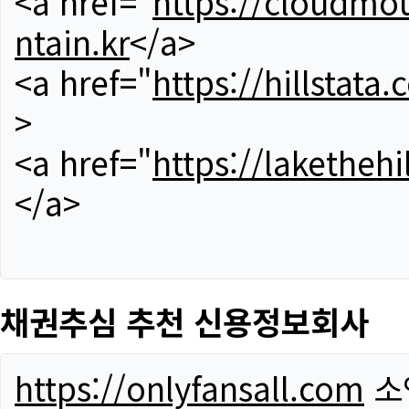
<a href="
https://cloudmou
ntain.kr
</a>
<a href="
https://hillstata.
>
<a href="
https://lakethehi
</a>
채권추심 추천 신용정보회사
https://onlyfansall.com
소