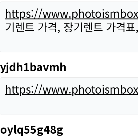
https://www.photoismbo
기렌트 가격, 장기렌트 가격표
yjdh1bavmh
https://www.photoismbo
oylq55g48g