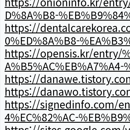
https://onioninfo.kr
D%8A%B8-%EB%B9%84
https://dentalcareko
0%ED%8A%B8-%EA%B3%
https://opensis.kr/e
A%B5%AC%EB%A7%A4-
https://danawe.tistory.c
https://danawo.tistory.c
https://signedinfo.c
4%EC%82%AC-%EB%B9%
https://sites.google.com