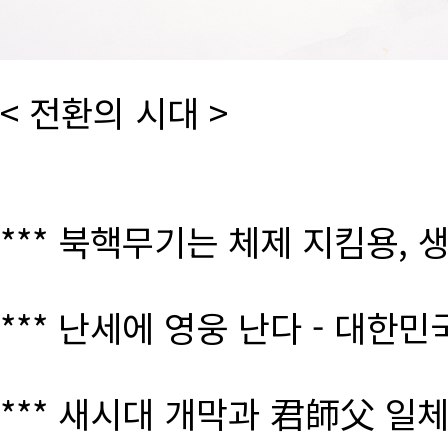
< 전환의 시대 >
*** 북핵무기는 체제 지킴용, 
*** 난세에 영웅 난다 - 대한
*** 새시대 개막과 君師父 일체