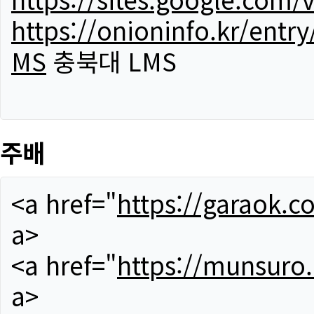
https://onioninfo.kr/
MS
충북대 LMS
주배
<a href="
https://garaok.c
a>
<a href="
https://munsuro
a>