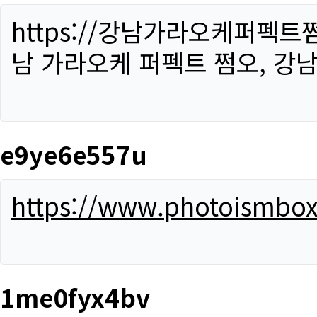
https://강남가라오케퍼펙트
남 가라오케 퍼펙트 쩜오, 강남
e9ye6e557u
https://www.photoismbo
1me0fyx4bv