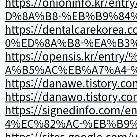
https://onioninfo.kr
D%8A%B8-%EB%B9%84
https://dentalcareko
0%ED%8A%B8-%EA%B3%
https://opensis.kr/e
A%B5%AC%EB%A7%A4-
https://danawe.tistory.c
https://danawo.tistory.c
https://signedinfo.c
4%EC%82%AC-%EB%B9%
https://sites.google.com