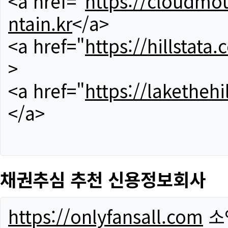
<a href="
https://cloudmou
ntain.kr
</a>
<a href="
https://hillstata.
>
<a href="
https://lakethehi
</a>
채권추심 추천 신용정보회사
https://onlyfansall.com
소