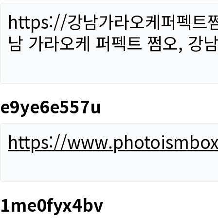
https://강남가라오케퍼펙트
남 가라오케 퍼펙트 쩜오, 강남
e9ye6e557u
https://www.photoismbo
1me0fyx4bv