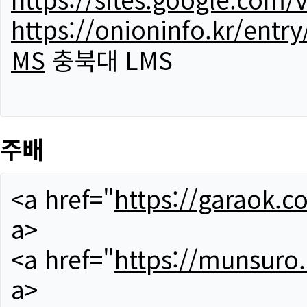
https://onioninfo.kr/
MS
충북대 LMS
주배
<a href="
https://garaok.c
a>
<a href="
https://munsuro
a>