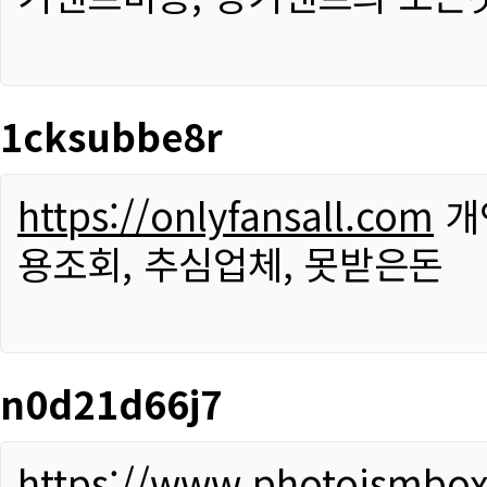
1cksubbe8r
https://onlyfansall.com
개
용조회, 추심업체, 못받은돈
n0d21d66j7
https://www.photoismbo