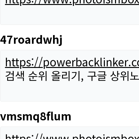
47roardwhj
https://powerbacklinker.
검색 순위 올리기, 구글 상위노
vmsmq8flum
https://www.photoismbo