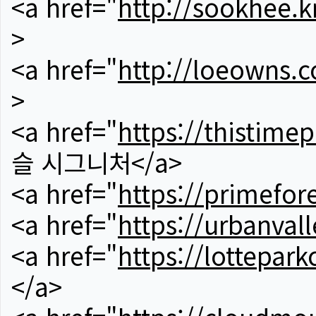
<a href="
http://sookhee.k
>
<a href="
http://loeowns.
>
<a href="
https://thistime
슬 시그니처</a>
<a href="
https://primefor
<a href="
https://urbanvall
<a href="
https://lotteparkc
</a>