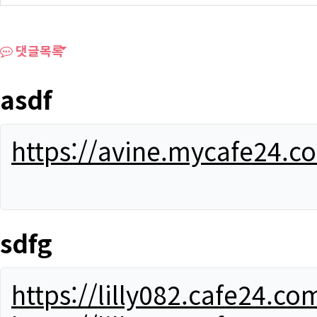
댓글목록
asdf
https://avine.mycafe24.c
sdfg
https://lilly082.cafe24.co