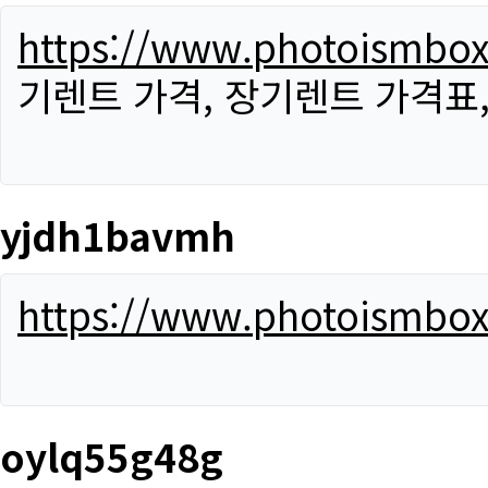
https://www.photoismbo
기렌트 가격, 장기렌트 가격표
yjdh1bavmh
https://www.photoismbo
oylq55g48g