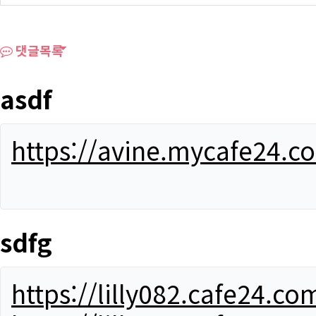
댓글목록
asdf
https://avine.mycafe24.c
sdfg
https://lilly082.cafe24.co