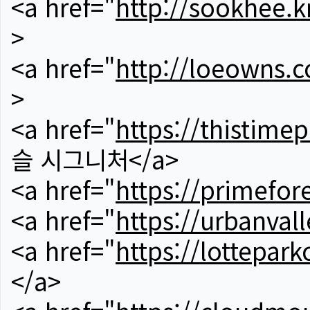
<a href="
http://sookhee.k
>
<a href="
http://loeowns.
>
<a href="
https://thistime
슬 시그니처</a>
<a href="
https://primefor
<a href="
https://urbanvall
<a href="
https://lotteparkc
</a>