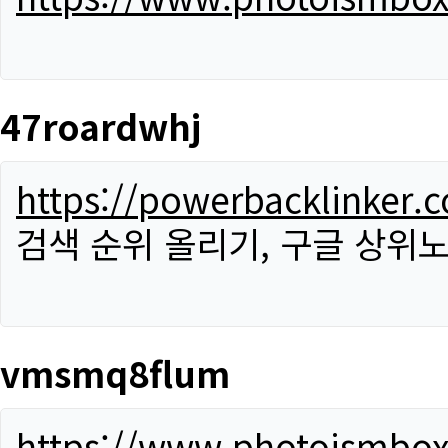
47roardwhj
https://powerbacklinker.
검색 순위 올리기, 구글 상위노
vmsmq8flum
https://www.photoismbo