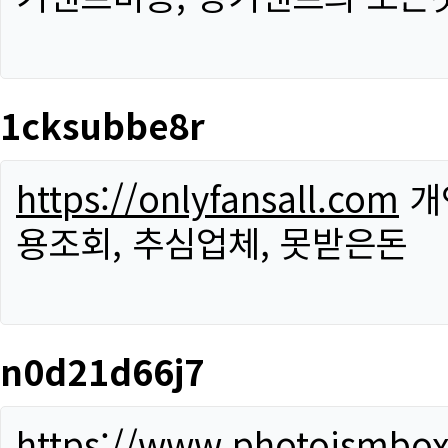
1cksubbe8r
https://onlyfansall.com
개
용조회, 추심업체, 못받은돈
n0d21d66j7
https://www.photoismbo