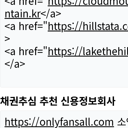
<a href="
https://cloudmou
ntain.kr
</a>
<a href="
https://hillstata.
>
<a href="
https://lakethehi
</a>
채권추심 추천 신용정보회사
https://onlyfansall.com
소