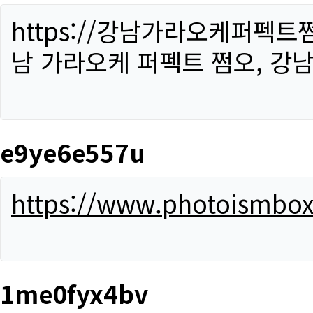
https://강남가라오케퍼펙트
남 가라오케 퍼펙트 쩜오, 강남
e9ye6e557u
https://www.photoismbo
1me0fyx4bv