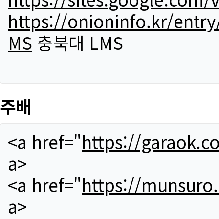
https://onioninfo.kr/
MS
충북대 LMS
주배
<a href="
https://garaok.c
a>
<a href="
https://munsuro
a>