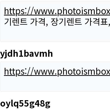
https://www.photoismbo
기렌트 가격, 장기렌트 가격표
yjdh1bavmh
https://www.photoismbo
oylq55g48g