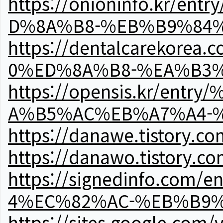
https://onioninfo.kr
D%8A%B8-%EB%B9%84
https://dentalcareko
0%ED%8A%B8-%EA%B3%
https://opensis.kr/e
A%B5%AC%EB%A7%A4-
https://danawe.tistory.c
https://danawo.tistory.c
https://signedinfo.c
4%EC%82%AC-%EB%B9%
https://sites.google.com