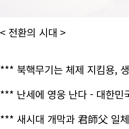
< 전환의 시대 >
*** 북핵무기는 체제 지킴용, 
*** 난세에 영웅 난다 - 대한
*** 새시대 개막과 君師父 일체