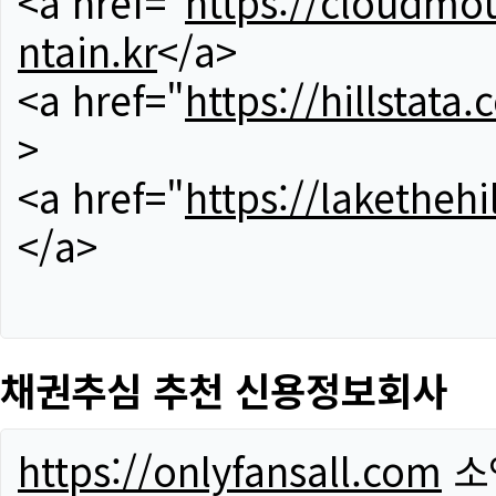
<a href="
https://cloudmou
ntain.kr
</a>
<a href="
https://hillstata.
>
<a href="
https://lakethehi
</a>
채권추심 추천 신용정보회사
https://onlyfansall.com
소