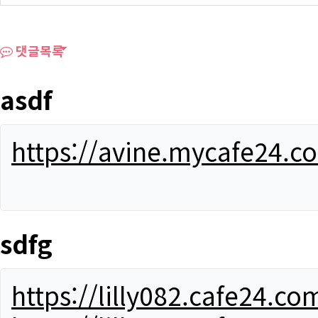
댓글목록
asdf
https://avine.mycafe24.c
sdfg
https://lilly082.cafe24.co