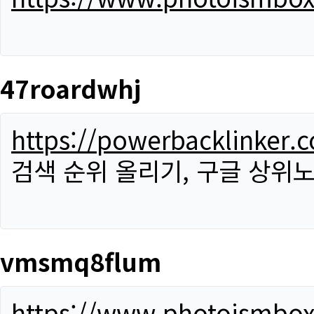
47roardwhj
https://powerbacklinker.
검색 순위 올리기, 구글 상위노
vmsmq8flum
https://www.photoismbo