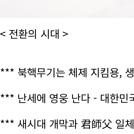
< 전환의 시대 >
*** 북핵무기는 체제 지킴용, 
*** 난세에 영웅 난다 - 대한
*** 새시대 개막과 君師父 일체