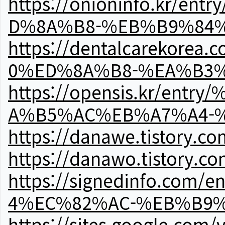
https://onioninfo.kr
D%8A%B8-%EB%B9%84
https://dentalcareko
0%ED%8A%B8-%EA%B3%
https://opensis.kr/e
A%B5%AC%EB%A7%A4-
https://danawe.tistory.c
https://danawo.tistory.c
https://signedinfo.c
4%EC%82%AC-%EB%B9%
https://sites.google.com