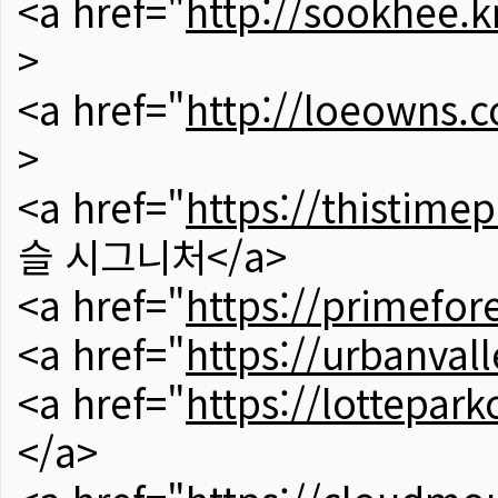
<a href="
http://sookhee.k
>
<a href="
http://loeowns.
>
<a href="
https://thistime
슬 시그니처</a>
<a href="
https://primefor
<a href="
https://urbanvall
<a href="
https://lotteparkc
</a>