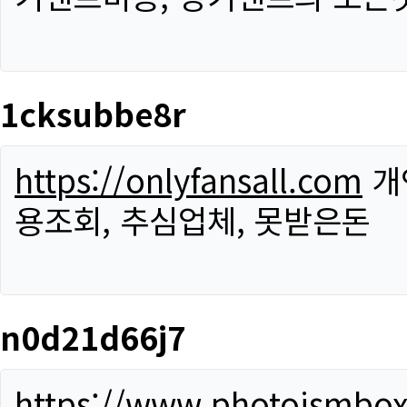
1cksubbe8r
https://onlyfansall.com
개
용조회, 추심업체, 못받은돈
n0d21d66j7
https://www.photoismbo