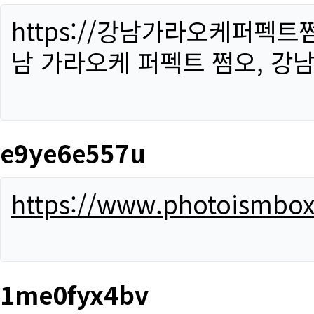
https://강남가라오케퍼펙트
남 가라오케 퍼펙트 쩜오, 강남
e9ye6e557u
https://www.photoismbo
1me0fyx4bv