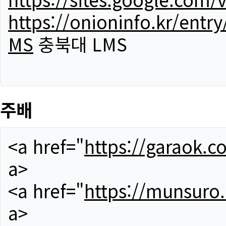
https://onioninfo.kr/
MS
충북대 LMS
주배
<a href="
https://garaok.c
a>
<a href="
https://munsuro
a>