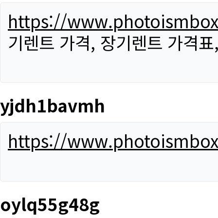
https://www.photoismbo
기렌트 가격, 장기렌트 가격표
yjdh1bavmh
https://www.photoismbo
oylq55g48g