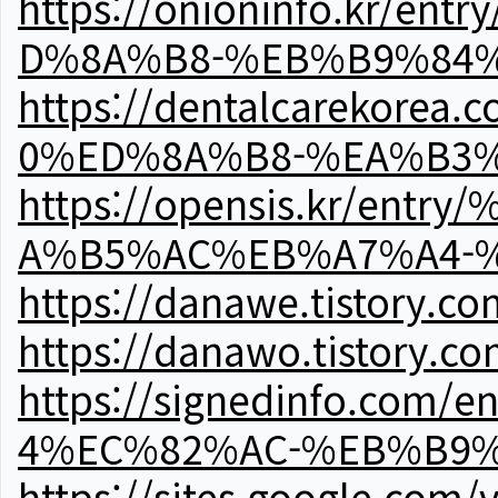
https://onioninfo.kr
D%8A%B8-%EB%B9%84
https://dentalcareko
0%ED%8A%B8-%EA%B3%
https://opensis.kr/e
A%B5%AC%EB%A7%A4-
https://danawe.tistory.c
https://danawo.tistory.c
https://signedinfo.c
4%EC%82%AC-%EB%B9%
https://sites.google.com