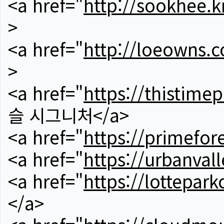
<a href="
http://sookhee.k
>
<a href="
http://loeowns.
>
<a href="
https://thistime
슬 시그니처</a>
<a href="
https://primefor
<a href="
https://urbanvall
<a href="
https://lotteparkc
</a>