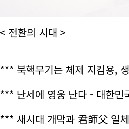
< 전환의 시대 >
*** 북핵무기는 체제 지킴용, 
*** 난세에 영웅 난다 - 대한
*** 새시대 개막과 君師父 일체