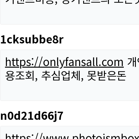
1cksubbe8r
https://onlyfansall.com
개
용조회, 추심업체, 못받은돈
n0d21d66j7
https://www.photoismbo