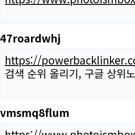
47roardwhj
https://powerbacklinker.
검색 순위 올리기, 구글 상위노
vmsmq8flum
https://www.photoismbo