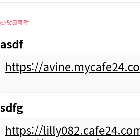
댓글목록
asdf
https://avine.mycafe24.c
sdfg
https://lilly082.cafe24.co