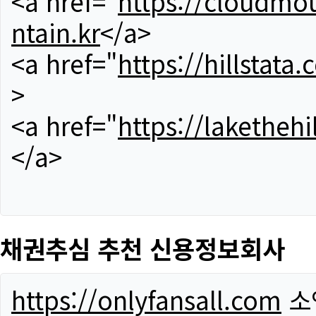
<a href="
https://cloudmou
ntain.kr
</a>
<a href="
https://hillstata.
>
<a href="
https://lakethehi
</a>
채권추심 추천 신용정보회사
https://onlyfansall.com
소