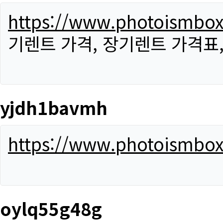
https://www.photoismbo
기렌트 가격, 장기렌트 가격표
yjdh1bavmh
https://www.photoismbo
oylq55g48g