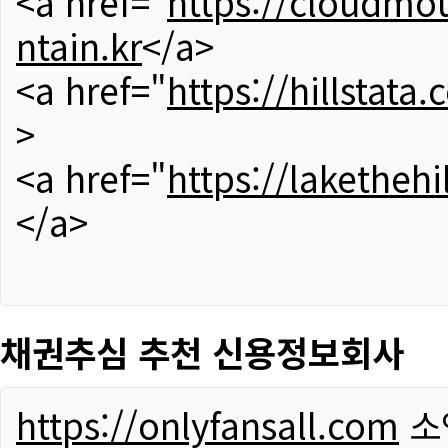
<a href="
https://cloudmou
ntain.kr
</a>
<a href="
https://hillstata.
>
<a href="
https://lakethehi
</a>
채권추심 추천 신용정보회사
https://onlyfansall.com
소