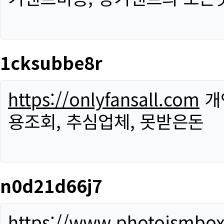
1cksubbe8r
https://onlyfansall.com
개
용조회, 추심업체, 못받은돈
n0d21d66j7
https://www.photoismbo