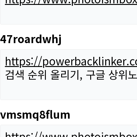
47roardwhj
https://powerbacklinker.
검색 순위 올리기, 구글 상위노
vmsmq8flum
https://www.photoismbo