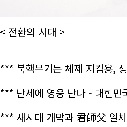
< 전환의 시대 >
*** 북핵무기는 체제 지킴용, 
*** 난세에 영웅 난다 - 대한
*** 새시대 개막과 君師父 일체