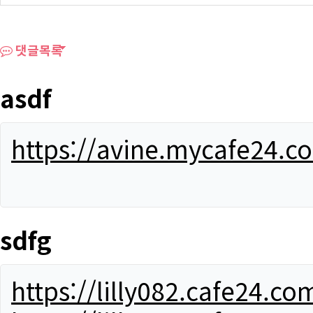
댓글목록
asdf
https://avine.mycafe24.c
sdfg
https://lilly082.cafe24.co