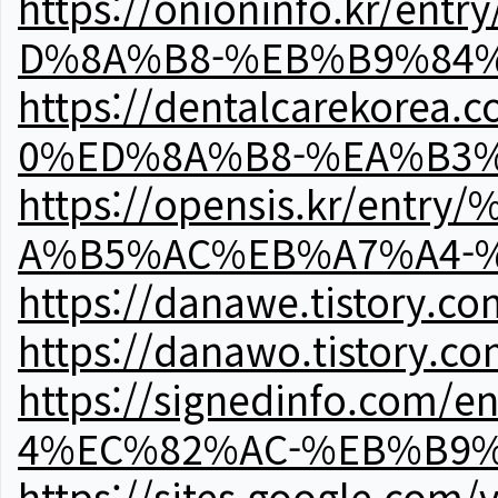
https://onioninfo.kr
D%8A%B8-%EB%B9%84
https://dentalcareko
0%ED%8A%B8-%EA%B3%
https://opensis.kr/e
A%B5%AC%EB%A7%A4-
https://danawe.tistory.c
https://danawo.tistory.c
https://signedinfo.c
4%EC%82%AC-%EB%B9%
https://sites.google.com