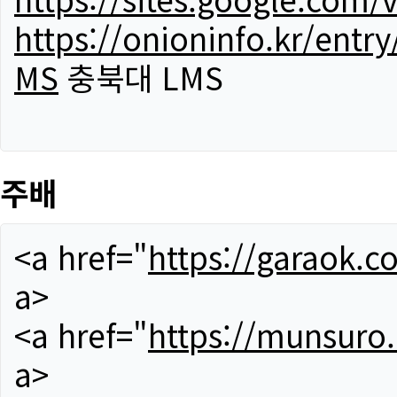
https://onioninfo.kr/
MS
충북대 LMS
주배
<a href="
https://garaok.c
a>
<a href="
https://munsuro
a>