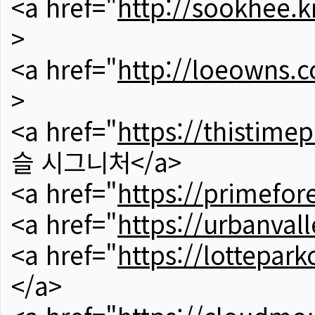
<a href="
http://sookhee.k
>
<a href="
http://loeowns.
>
<a href="
https://thistime
슬 시그니처</a>
<a href="
https://primefor
<a href="
https://urbanvall
<a href="
https://lotteparkc
</a>