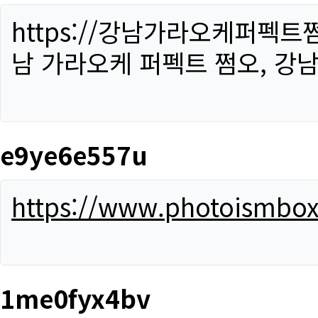
https://강남가라오케퍼펙트
남 가라오케 퍼펙트 쩜오, 강남
e9ye6e557u
https://www.photoismbo
1me0fyx4bv