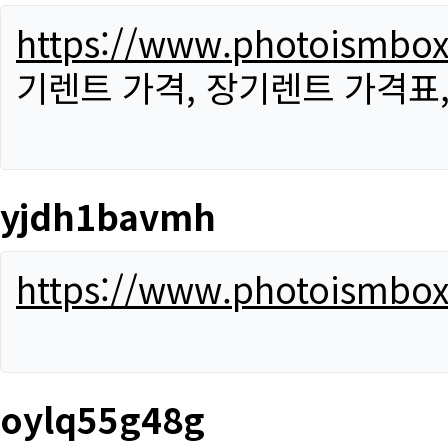
https://www.photoismbo
기렌트 가격, 장기렌트 가격표
yjdh1bavmh
https://www.photoismbo
oylq55g48g