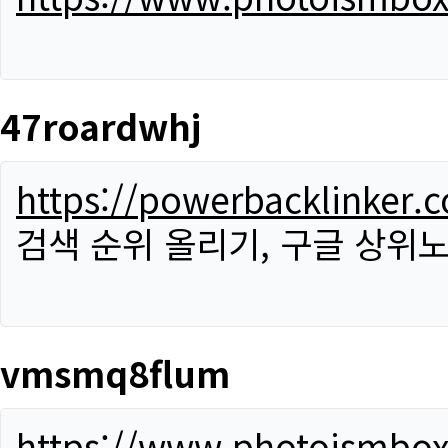
47roardwhj
https://powerbacklinker.
검색 순위 올리기, 구글 상위노
vmsmq8flum
https://www.photoismbo