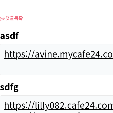
댓글목록
asdf
https://avine.mycafe24.c
sdfg
https://lilly082.cafe24.co