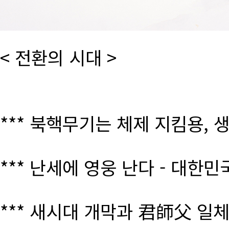
< 전환의 시대 >
*** 북핵무기는 체제 지킴용, 
*** 난세에 영웅 난다 - 대한
*** 새시대 개막과 君師父 일체