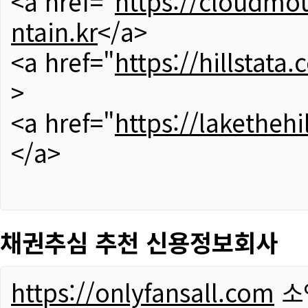
<a href="
https://cloudmou
ntain.kr
</a>
<a href="
https://hillstata.
>
<a href="
https://lakethehi
</a>
채권추심 추천 신용정보회사
https://onlyfansall.com
소