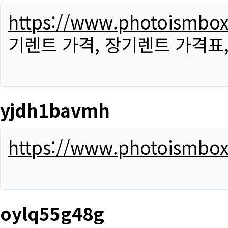
https://www.photoismbo
기렌트 가격, 장기렌트 가격표
yjdh1bavmh
https://www.photoismbo
oylq55g48g