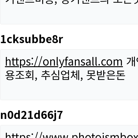
1cksubbe8r
https://onlyfansall.com
개
용조회, 추심업체, 못받은돈
n0d21d66j7
https://www.photoismbo