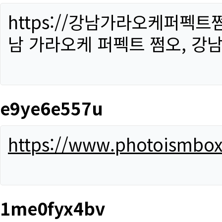
https://강남가라오케퍼펙트
남 가라오케 퍼펙트 쩜오, 강남
e9ye6e557u
https://www.photoismbo
1me0fyx4bv