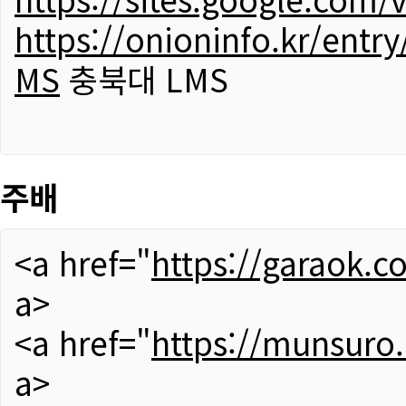
https://onioninfo.kr/
MS
충북대 LMS
주배
<a href="
https://garaok.c
a>
<a href="
https://munsuro
a>