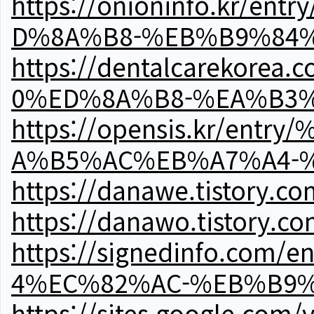
https://onioninfo.kr
D%8A%B8-%EB%B9%84
https://dentalcareko
0%ED%8A%B8-%EA%B3%
https://opensis.kr/e
A%B5%AC%EB%A7%A4-
https://danawe.tistory.c
https://danawo.tistory.c
https://signedinfo.c
4%EC%82%AC-%EB%B9%
https://sites.google.com