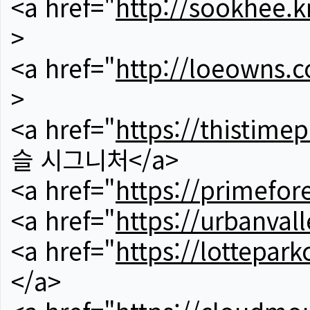
<a href="
http://sookhee.k
>
<a href="
http://loeowns.
>
<a href="
https://thistime
슬 시그니처</a>
<a href="
https://primefor
<a href="
https://urbanvall
<a href="
https://lotteparkc
</a>